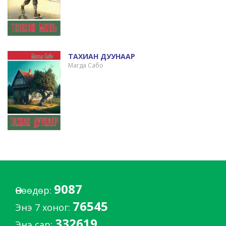
ТАХИАН ДУУНААР
Магда Сабо
9087
Өнөөдөр:
76545
Энэ 7 хоног:
332619
Энэ сар: