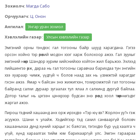
Зохиолч:
Магда Сабо
Орчуулагч:
Ц. Онон
Ангилал:
Унгар уран зохиол
Хэвлэлийн газар:
Улсын хэвлэлийн газар
Эмгэний орны тэндээс гал тогооны байр шууд харагдана. Гэгээ
орсон хойно тэр өрөөний модон хээг харж болохоор ажээ. Гал зуухыг
эмгэний нөхөр Шандор хурим хийснийхээ хойтон жил барьжээ. Эхлээд
пийшингээ өрж, дараа нь гал тогооны саравчаа барихдаа тун энгийн
хээ хуараар чимж, үүдгүй ч болов наад зах нь үзэмжтэй харагдаг
гэсэн ажээ. Ямар ч байсан энэ жижигхэн, тохиромжтой гал тогооны
байранд салхи дураар зугаалах тул ялаа л салхинд дургүй байлаа.
Дотор талыг нь цэгээн цэнхрээр будсан энэ өрөөнд хоол төхөөрнө гэдэг
жаргал ажээ.
Пирош тэдний хашаанд анх орж ирэхдээ «Тэр юү вэ? Жорлон уу?» гэж
асуужээ. Шани ч улайж. Хэдийгээр тэд сахил санвааргүй боловч
хашааныхаа дунд хүний харцыг эс баясгах, тэгэхдээ бүр үүд хаалга ч
үгүй, хүнд хараалгах тийм юм барихааргүй улс. Эмгэн гараараа