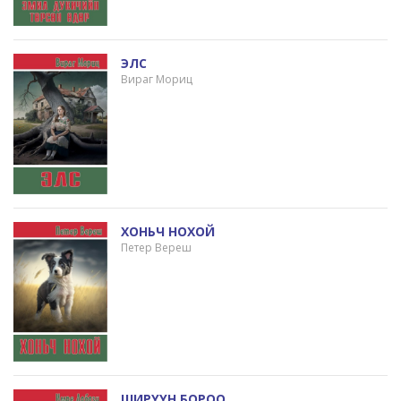
ЭЛС
Вираг Мориц
ХОНЬЧ НОХОЙ
Петер Вереш
ШИРҮҮН БОРОО