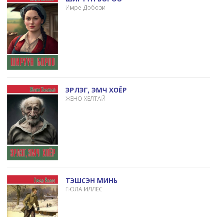
Имре Добози
ЭРЛЭГ, ЭМЧ ХОЁР
ЖЕНО ХЕЛТАЙ
ТЭШСЭН МИНЬ
ГЮЛА ИЛЛЕС