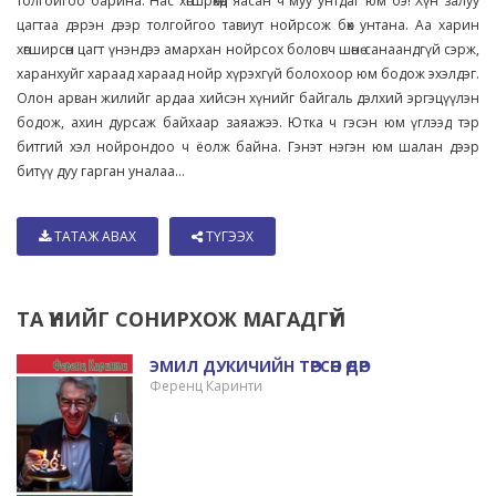
толгойгоо барина. Нас хөгшрөхөд яасан ч муу унтдаг юм бэ! Хүн залуу
цагтаа дэрэн дээр толгойгоо тавиут нойрсож бөх унтана. Аа харин
хөгширсөн цагт үнэндээ амархан нойрсох боловч шөнө санаандгүй сэрж,
харанхуйг хараад хараад нойр хүрэхгүй болохоор юм бодож эхэлдэг.
Олон арван жилийг ардаа хийсэн хүнийг байгаль дэлхий эргэцүүлэн
бодож, ахин дурсаж байхаар заяажээ. Ютка ч гэсэн юм үглээд тэр
битгий хэл нойрондоо ч ёолж байна. Гэнэт нэгэн юм шалан дээр
битүү дуу гарган уналаа...
ТАТАЖ АВАХ
ТҮГЭЭХ
ТА ҮҮНИЙГ СОНИРХОЖ МАГАДГҮЙ
ЭМИЛ ДУКИЧИЙН ТӨРСӨН ӨДӨР
Ференц Каринти