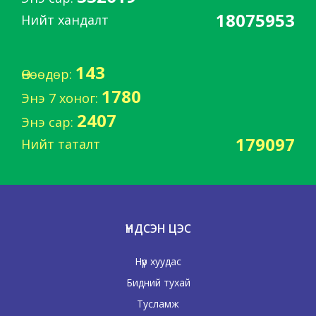
18075953
Нийт хандалт
143
Өнөөдөр:
1780
Энэ 7 хоног:
2407
Энэ сар:
179097
Нийт таталт
ҮНДСЭН ЦЭС
Нүүр хуудас
Бидний тухай
Тусламж