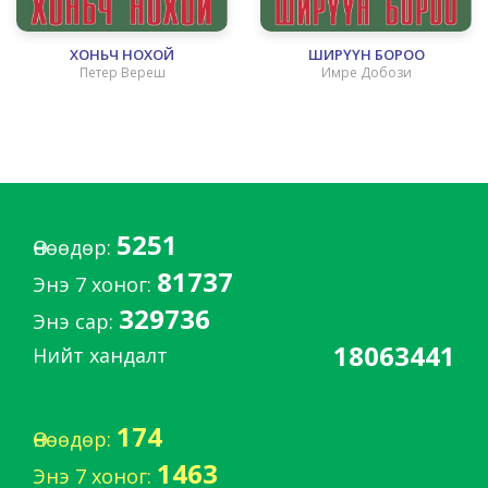
ХОНЬЧ НОХОЙ
ШИРҮҮН БОРОО
Петер Вереш
Имре Добози
5251
Өнөөдөр:
81737
Энэ 7 хоног:
329736
Энэ сар:
18063441
Нийт хандалт
174
Өнөөдөр:
1463
Энэ 7 хоног: