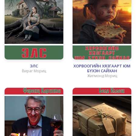
ЭЛС
ХОРВООГИЙН ХЯЗГААРТ ЮМ
БҮХЭН САЙХАН
Вираг Мориц
Жигмонд Мориц