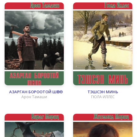
АЗАРГАН БОРООТОЙ ШӨНӨ
ТЭШСЭН МИНЬ
Арон Тамаши
ГЮЛА ИЛЛЕС