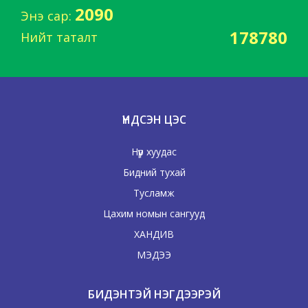
2090
Энэ сар:
178780
Нийт таталт
ҮНДСЭН ЦЭС
Нүүр хуудас
Бидний тухай
Тусламж
Цахим номын сангууд
ХАНДИВ
МЭДЭЭ
БИДЭНТЭЙ НЭГДЭЭРЭЙ