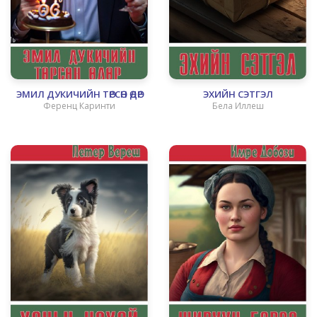
ЭМИЛ ДУКИЧИЙН ТӨРСӨН ӨДӨР
ЭХИЙН СЭТГЭЛ
Ференц Каринти
Бела Иллеш