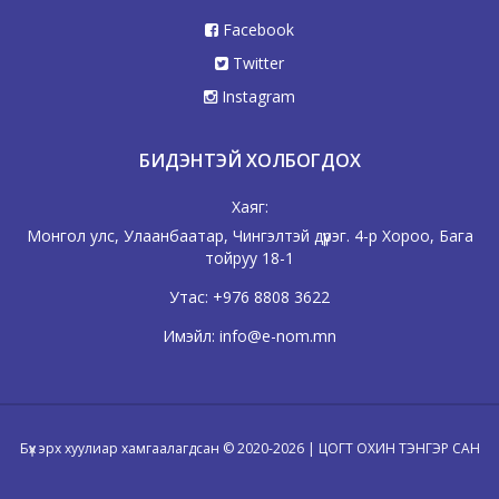
Facebook
Twitter
Instagram
БИДЭНТЭЙ ХОЛБОГДОХ
Хаяг:
Монгол улс, Улаанбаатар, Чингэлтэй дүүрэг. 4-р Хороо, Бага
тойруу 18-1
Утас:
+976 8808 3622
Имэйл:
info@e-nom.mn
Бүх эрх хуулиар хамгаалагдсан © 2020-2026 | ЦОГТ ОХИН ТЭНГЭР САН