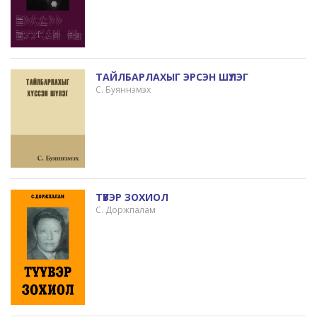
ТАЙЛБАРЛАХЫГ ЭРСЭН ШҮЛЭГ
С. Буяннэмэх
ТҮҮВЭР ЗОХИОЛ
С. Доржпалам