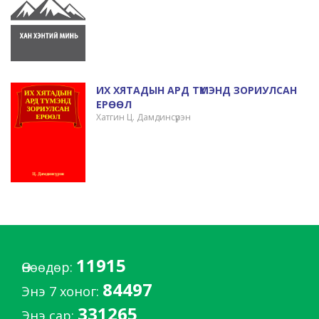
ИХ ХЯТАДЫН АРД ТҮМЭНД ЗОРИУЛСАН
ЕРӨӨЛ
Хатгин Ц. Дамдинсүрэн
11915
Өнөөдөр:
84497
Энэ 7 хоног:
331265
Энэ сар: