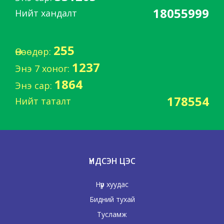
18055999
Нийт хандалт
255
Өнөөдөр:
1237
Энэ 7 хоног:
1864
Энэ сар:
178554
Нийт таталт
ҮНДСЭН ЦЭС
Нүүр хуудас
Бидний тухай
Тусламж