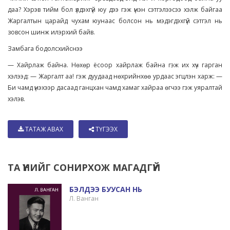
даа? Хэрэв тийм бол үлдэхгүй юу дээ гэж үнэн сэтгэлээсээ хэлж байгаа
Жаргалтын царайд чухам юунаас болсон нь мэдэгдэхгүй сэтгэл нь
зовсон шинж илэрхий байв.
Замбага бодолсхийснээ
— Хайрлаж байна. Нөхөр ёсоор хайрлаж байна гэж их хүч гарган
хэлээд: — Жаргалт аа! гэж дуудаад нөхрийнхөө урдаас эгцлэн харж: —
Би чамд үнэхээр дасаад ганцхан чамд хамаг хайраа өгчээ гэж уяралтай
хэлэв.
ТАТАЖ АВАХ
ТҮГЭЭХ
ТА ҮҮНИЙГ СОНИРХОЖ МАГАДГҮЙ
БЭЛДЭЭ БУУСАН НЬ
Л. Ванган