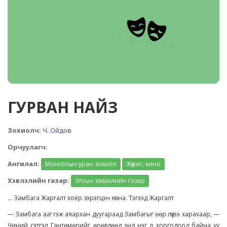
ГУРВАН НАЙЗ
Зохиолч:
Ч. Ойдов
Орчуулагч:
Ангилал:
Монголын уран зохиол
Жүжиг, кино
Хэвлэлийн газар:
Улсын хэвлэлийн газар
... Замбага Жаргалт хоёр зэрэгцэн явна. Тэгээд Жаргалт
— Замбага аа! гэж аяархан дуугараад Замбагыг өөр лүүгээ харахаар, —
Чиний сэтгэл Гантөмөрийг өрөвдөөд энд нэг л хоргодоод байна уу