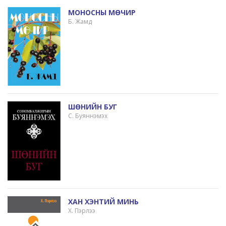
МОНОСНЫ МӨЧИР
Б. Жамд
ШӨНИЙН БУГ
С. Буяннэмэх
ХАН ХЭНТИЙ МИНЬ
Х. Пэрлээ