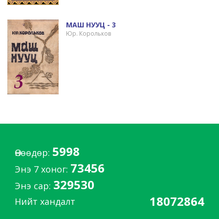
МАШ НУУЦ - 3
Юр. Корольков
5998
Өнөөдөр:
73456
Энэ 7 хоног:
329530
Энэ сар:
18072864
Нийт хандалт