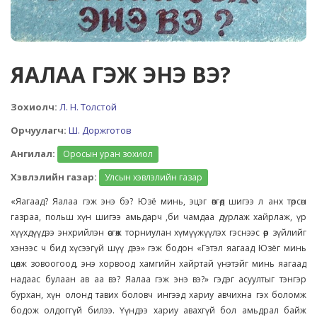
ЯАЛАА ГЭЖ ЭНЭ ВЭ?
Зохиолч:
Л. Н. Толстой
Орчуулагч:
Ш. Доржготов
Ангилал:
Оросын уран зохиол
Хэвлэлийн газар:
Улсын хэвлэлийн газар
«Яагаад? Яалаа гэж энэ бэ? Юзё минь, эцэг өвгөд шигээ л анх төрсөн
газраа, польш хүн шигээ амьдарч ,би чамдаа дурлаж хайрлаж, үр
хүүхдүүдээ энхрийлэн өсгөж торниулан хүмүүжүүлэх гэснээс өөр зүйлийг
хэнээс ч бид хүсээгүй шүү дээ» гэж бодон «Гэтэл яагаад Юзёг минь
цөлж зовоогоод, энэ хорвоод хамгийн хайртай үнэтэйг минь яагаад
надаас булаан ав аа вэ? Яалаа гэж энэ вэ?» гэдэг асуултыг тэнгэр
бурхан, хүн олонд тавих боловч ингээд хариу авчихна гэх боломж
бодож олдоггүй билээ. Үүндээ хариу авахгүй бол амьдрал байж