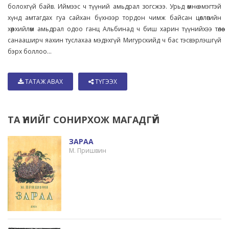
болохгүй байв. Иймээс ч түүний амьдрал зогсжээ. Урьд өмнө эмэгтэй
хүнд амтагдах гуа сайхан бүхнээр тордон чимж байсан цөллөгийн
хөөрхийлөм амьдрал одоо ганц Альбинад ч биш харин түүнийхээ төлөө
санааширч яахин туслахаа мэдэхгүй Мигурскийд ч бас тэсвэрлэшгүй
бэрх боллоо...
ТАТАЖ АВАХ
ТҮГЭЭХ
ТА ҮҮНИЙГ СОНИРХОЖ МАГАДГҮЙ
ЗАРАА
М. Пришвин