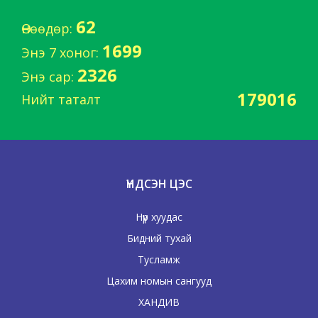
62
Өнөөдөр:
1699
Энэ 7 хоног:
2326
Энэ сар:
179016
Нийт таталт
ҮНДСЭН ЦЭС
Нүүр хуудас
Бидний тухай
Тусламж
Цахим номын сангууд
ХАНДИВ