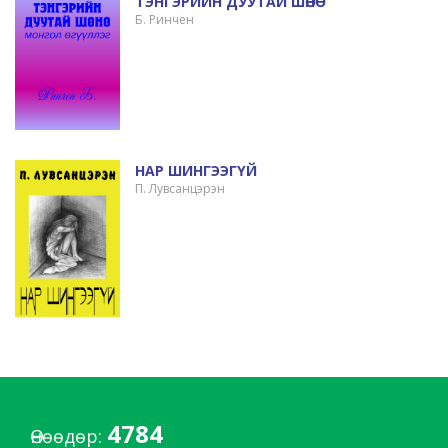
ТЭНГЭРИЙН ДУУТАЙ ШӨНӨ
Б. Ринчен
НАР ШИНГЭЭГҮЙ
П. Лувсанцэрэн
4784
Өнөөдөр: