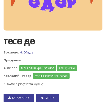
ТӨРСӨН ӨДӨР
Зохиолч:
Ч. Ойдов
Орчуулагч:
Ангилал:
Монголын уран зохиол
Жүжиг, кино
Хэвлэлийн газар:
Улсын хэвлэлийн газар
(3 бүлэг, 6 үзэгдэлтэй жүжиг)
ТАТАЖ АВАХ
ТҮГЭЭХ