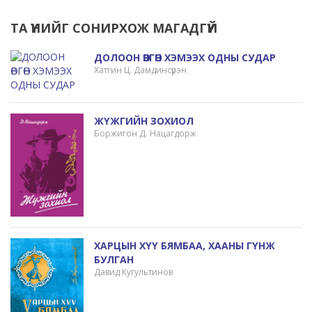
ТА ҮҮНИЙГ СОНИРХОЖ МАГАДГҮЙ
ДОЛООН ӨВГӨН ХЭМЭЭХ ОДНЫ СУДАР
Хатгин Ц. Дамдинсүрэн
ЖҮЖГИЙН ЗОХИОЛ
Боржигон Д. Нацагдорж
ХАРЦЫН ХҮҮ БЯМБАА, ХААНЫ ГҮНЖ
БУЛГАН
Давид Кугультинов