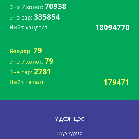
70938
Энэ 7 хоног:
335854
Энэ сар:
18094770
Нийт хандалт
79
Өнөөдөр:
79
Энэ 7 хоног:
2781
Энэ сар:
179471
Нийт таталт
ҮНДСЭН ЦЭС
Нүүр хуудас