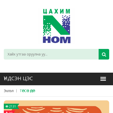
Эхлэл
ТӨРСӨН ӨДӨР
2131