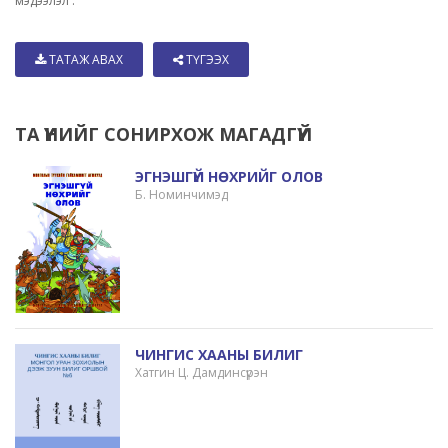
мэдээлэл :
ТАТАЖ АВАХ
ТҮГЭЭХ
ТА ҮҮНИЙГ СОНИРХОЖ МАГАДГҮЙ
ЭГНЭШГҮЙ НӨХРИЙГ ОЛОВ
Б. Номинчимэд
ЧИНГИС ХААНЫ БИЛИГ
Хатгин Ц. Дамдинсүрэн