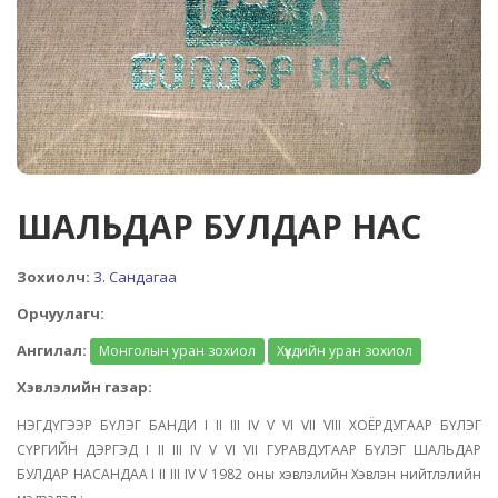
ШАЛЬДАР БУЛДАР НАС
Зохиолч:
З. Сандагаа
Орчуулагч:
Ангилал:
Монголын уран зохиол
Хүүхдийн уран зохиол
Хэвлэлийн газар:
НЭГДҮГЭЭР БҮЛЭГ БАНДИ I II III IV V VI VII VIII ХОЁРДУГААР БҮЛЭГ
СҮРГИЙН ДЭРГЭД I II III IV V VI VII ГУРАВДУГААР БҮЛЭГ ШАЛЬДАР
БУЛДАР НАСАНДАА I II III IV V 1982 оны хэвлэлийн Хэвлэн нийтлэлийн