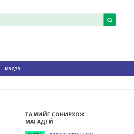
МЭДЭЭ
ТА ҮҮНИЙГ СОНИРХОЖ
МАГАДГҮЙ