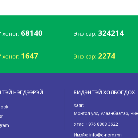
68140
324214
7 хоног:
Энэ сар:
1647
2274
7 хоног:
Энэ сар:
НТЭЙ НЭГДЭЭРЭЙ
БИДЭНТЭЙ ХОЛБОГДОХ
Хаяг:
book
Монгол улс, Улаанбаатар, Чинг
er
Утас:
+976 8808 3622
gram
Имэйл:
info@e-nom.mn