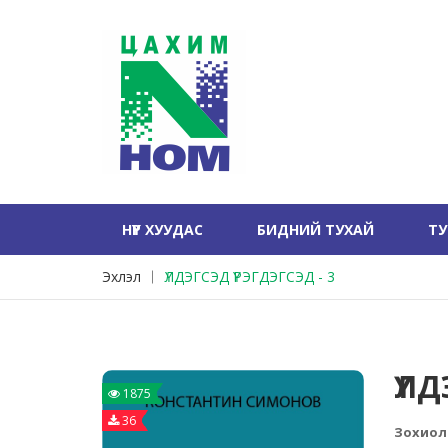
НҮҮР ХУУДАС
БИДНИЙ ТУХАЙ
Т
Эхлэл
ҮЛДЭГСЭД ҮРЭГДЭГСЭД - 3
ҮЛД
1875
36
Зохиол