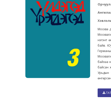
Орчуул
Ангила
Хэвлэли
Москва д
Москваги
нэгэнт ө
байв. Ю
Германы
Москваги
байхаа н
байсан х
Урьдын 
өнгөрсөн
ТА