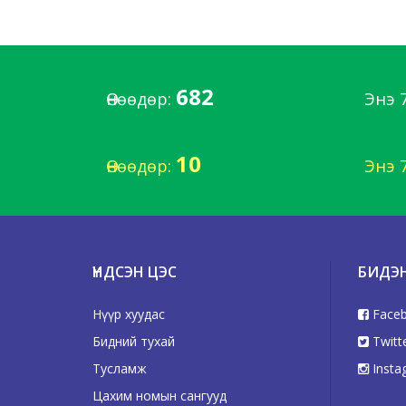
682
Өнөөдөр:
Энэ 
10
Өнөөдөр:
Энэ 
ҮНДСЭН ЦЭС
БИДЭ
Нүүр хуудас
Face
Бидний тухай
Twitt
Тусламж
Insta
Цахим номын сангууд