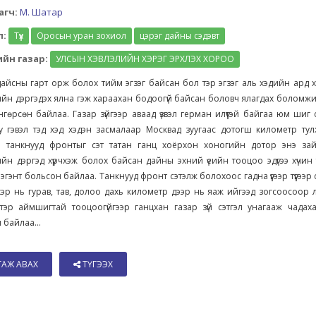
агч:
М. Шатар
л:
Түүх
Оросын уран зохиол
цэрэг дайны сэдэвт
йн газар:
УЛСЫН ХЭВЛЭЛИЙН ХЭРЭГ ЭРХЛЭХ ХОРОО
айсны гарт орж болох тийм эгзэг байсан бол тэр эгзэг аль хэдийн ард 
йн дэргэдэх ялна гэж хараахан бодоогүй байсан боловч ялагдах боломжи
нгөрсөн байлаа. Газар зүйгээр аваад үзвэл герман илүүтэй байгаа юм шиг
у гэвэл тэд хэд хэдэн засмалаар Москвад зуугаас дотогш километр тул
 танкнууд фронтыг сэт татан ганц хоёрхон хоногийн дотор энэ зай
йн дэргэд хүрчхэж болох байсан дайны эхний үеийн тооцоо эдүгээ хүчин
эгэнт больсон байлаа. Танкнууд фронт сэтэлж болохоос гадна үүгээр түүгээр 
эр нь гурав, тав, долоо дахь километр дээр нь яаж ийгээд зогсоосоор 
тэр аймшигтай тооцоогүйгээр ганцхан газар зүй сэтгэл унагааж чадаха
 байлаа...
ТАЖ АВАХ
ТҮГЭЭХ