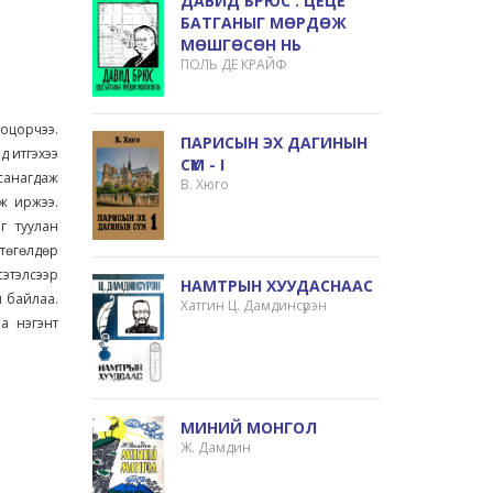
ДАВИД БРЮС : ЦЕЦЕ
БАТГАНЫГ МӨРДӨЖ
МӨШГӨСӨН НЬ
ПОЛЬ ДЕ КРАЙФ
хоцорчээ.
ПАРИСЫН ЭХ ДАГИНЫН
д итгэхээ
СҮМ - I
 санагдаж
В. Хюго
ж иржээ.
г туулан
 төгөлдөр
сэтэлсээр
НАМТРЫН ХУУДАСНААС
л байлаа.
Хатгин Ц. Дамдинсүрэн
а нэгэнт
МИНИЙ МОНГОЛ
Ж. Дамдин