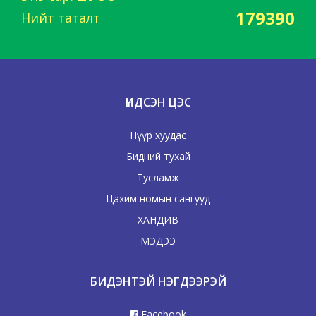
179390
Нийт таталт
ҮНДСЭН ЦЭС
Нүүр хуудас
Бидний тухай
Тусламж
Цахим номын сангууд
ХАНДИВ
МЭДЭЭ
БИДЭНТЭЙ НЭГДЭЭРЭЙ
Facebook