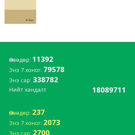
11392
Өнөөдөр:
79578
Энэ 7 хоног:
338782
Энэ сар:
18089711
Нийт хандалт
237
Өнөөдөр:
2073
Энэ 7 хоног:
2700
Энэ сар: