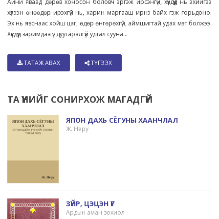
Айни яваад дөрөв хоносон боловч эргэж ирсэнгүй, хүүхдүүд нь эхийгээ
хүлээн өнөөдөр ирэхгүй нь, харин маргааш ирнэ байх гэж горьдоно.
Эх нь явснаас хойш цаг, өдөр өнгөрөхгүй, аймшигтай удах мэт болжээ.
Хүүхдүүд заримдаа үг дуугаралгүй удтал сууна...
ТАТАЖ АВАХ
ТҮГЭЭХ
ТА ҮҮНИЙГ СОНИРХОЖ МАГАДГҮЙ
ЯПОН ДАХЬ СЁГУНЫ ХААНЧЛАЛ
Ж. Неру
ЗҮЙР, ЦЭЦЭН ҮГ
Ардын аман зохиол