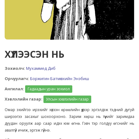
ХҮЛЭЭСЭН НЬ
Зохиолч:
Мухаммед Диб
Орчуулагч:
Боржигин Батмөнхийн Энэбиш
Ангилал:
Гадаадын уран зохиол
Хэвлэлийн газар:
Улсын хэвлэлийн газар
Омар эхийгээ ирэхийг хүлээн өрөөлийн үүдээр эргэлдэж тэдний дугуй
ширээгээ засахыг шохоорхоно. Зарим хөрш нь түүнийг заримдаа
дуудан оруулж аар саар идэх юм өгнө. Гэвч тэр голдуу өгснийг нь
авалгүй ичиж, эргэж гүйнэ.