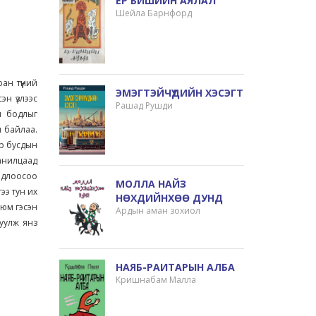
ЕР БИШИЙН АЯЛАЛ
Шейла Барнфорд
ан түүний
ЭМЭГТЭЙЧҮҮДИЙН ХЭСЭГТ
эн үзлээс
Рашад Рушди
л бодлыг
л байлаа.
эр бусдын
танилцаад
бодлоосоо
МОЛЛА НАЙЗ
гээ тун их
НӨХДИЙНХӨӨ ДУНД
х юм гэсэн
Ардын аман зохиол
жуулж янз
НАЯБ-РАИТАРЫН АЛБА
Кришнабам Малла