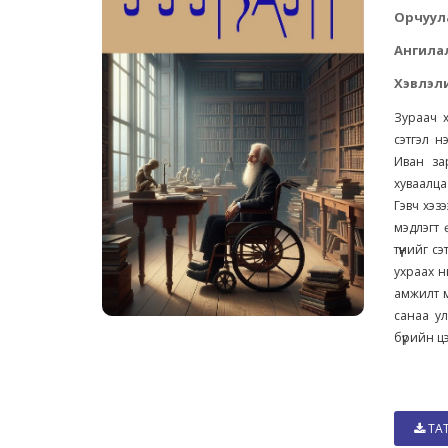
Орчуул
Ангила
Хэвлэли
Зураач х
сэтгэл н
Иван за
хуваалца
Гэвч хэз
мэдлэгт 
түүнийг 
ухраах нь
амжилт мө
санаа ул
бүрийн ц
ТА