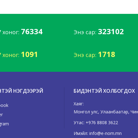
76334
323102
7 хоног:
Энэ сар:
1091
1718
7 хоног:
Энэ сар:
НТЭЙ НЭГДЭЭРЭЙ
БИДЭНТЭЙ ХОЛБОГДОХ
Хаяг:
book
Монгол улс, Улаанбаатар, Чингэ
er
Утас:
+976 8808 3622
gram
Имэйл:
info@e-nom.mn