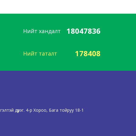
18047836
Нийт хандалт
178408
Нийт таталт
лтэй дүүрэг. 4-р Хороо, Бага тойруу 18-1