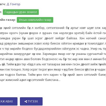
агч:
Д. Гонгор
л:
Гадаадын уран зохиол
йн газар:
Улсын хэвлэлийн газар
үн хүний сэтгэлийн бүх л хэлбэр, сэтгэлгээний бүх аргыг нэвт шувт олж хар
эвтрэн орогч (чухам үүгээрээ л зураач гэж нэрлэгдэх эрхтэй) байх ёстой гэс
римдаа ухран бүр шал эсрэг дүгнэлт хийдэг байлаа. Хэн нэгний сана
ад урвуулан зөвшөөрөх эсвэл хоёр биесээ ойлгон өрөвдөх үе тохиолддог 
ээ ч тэр өөрийн бодлоо бусдад илэрхийлэн ойлгуулж эс чадна. Учир нь т
өөрийгөө захируулдаг хүн юм. Заримдаа ямар нэг гүн ухааны сургаалтай 
сэтгэл өндөр хүлээн авах боловч бодсоноос нь бүр тэс өөр юм мөн л өмнөх 
 үгүй. Тийм үедээ тэр «Бүгд л аль нэг талаараа зөв юм» гэсэн дүгнэлт хийж түүний
н гэж тооцно. Хоёр эсрэг тэсрэг үнэн ямар ч үед бие биесээ үгүйсгэж үл чада
ам тодрох бөлгөө. Тийм үнэн гэгч харин ч бүр хүний зөнч сэтгэлийг бая
эцэг жимсний адил нүд сэтгэлийг баясгана...
ТАЖ АВАХ
ТҮГЭЭХ