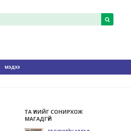
МЭДЭЭ
ТА ҮҮНИЙГ СОНИРХОЖ
МАГАДГҮЙ