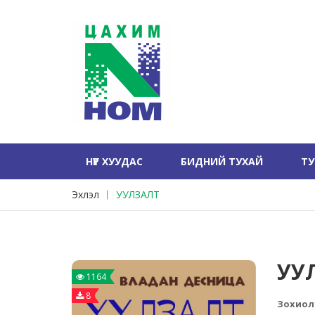
НҮҮР ХУУДАС
БИДНИЙ ТУХАЙ
Т
Эхлэл
УУЛЗАЛТ
УУ
1164
8
Зохиол