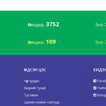
3752
Өнөөдөр:
Энэ 
109
Өнөөдөр:
Энэ 
ҮНДСЭН ЦЭС
БИДЭ
Нүүр хуудас
Face
Бидний тухай
Twitt
Тусламж
Insta
Цахим номын сангууд