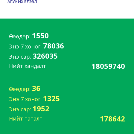
АГУУ ИХ БҮТЭЭЛ
1550
Өнөөдөр:
78036
Энэ 7 хоног:
326035
Энэ сар:
18059740
Нийт хандалт
36
Өнөөдөр:
1325
Энэ 7 хоног:
1952
Энэ сар:
178642
Нийт таталт