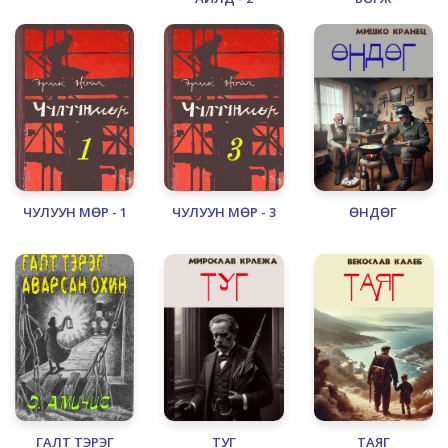
ЧУЛУУН МӨР - 1
ЧУЛУУН МӨР - 3
ӨНДӨГ
ГАЛТ ТЭРЭГ
ТУГ
ТАЯГ