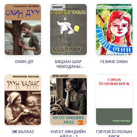
АДАЛ ЯВДАЛ
ОХИН ДҮҮ
БЯЦХАН ШАР
ГЕЗИНЕ ОХИН
ЧЕМОДАНЫ
БУДЛИАН
ЗҮҮН ХАЛААС
НУГАТ ХӨНДИЙН
ГЭРЛЭХ ЁСЛОЛЫН
АЙЛД - 2
БӨГЖ