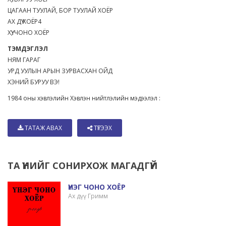
ЦАГААН ТУУЛАЙ, БОР ТУУЛАЙ ХОЁР
АХ ДҮҮ ХОЁР4
ХҮҮ, ЧОНО ХОЁР
ТЭМДЭГЛЭЛ
НЯМ ГАРАГ
УРД УУЛЫН АРЫН ЗУРВАСХАН ОЙД
ХЭНИЙ БУРУУ ВЭ!
1984 оны хэвлэлийн Хэвлэн нийтлэлийн мэдээлэл :
ТАТАЖ АВАХ
ТҮГЭЭХ
ТА ҮҮНИЙГ СОНИРХОЖ МАГАДГҮЙ
ҮНЭГ ЧОНО ХОЁР
Ах дүү Гримм