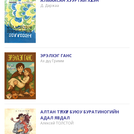
АЛМААСАН ХУУРТАЙ ХҮҮХЭН
Д. Даржаа
ЭРЭЛХЭГ ГАНС
Ах дүү Гримм
АЛТАН ТҮЛХҮҮР БУЮУ БУРАТИНОГИЙН
АДАЛ ЯВДАЛ
Алексей ТОЛСТОЙ