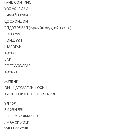
ГАНЦ СОНГИНО
ХӨХ УХНАДАЙ
СҮҮЛЧИЙН ХУЛАН
ЦООХОНДОЙ
ЭЛДЭВ УЧРАЛ (туужийн хүүхдийн хэсэг)
ТОГОРУУ
ТОНШУУЛ
ШААЗГАЙ
ХӨХӨӨ
САР
СОГТУУ ХУЛГАР
ХӨХБУХ
ЖҮЖИГ
ОЙН ЦАГДААГИЙН ОХИН
ХУШИН ОЙД БОЛСОН ЯВДАЛ
ҮЛГЭР
БИ ХЭН БЭ!
ЭНЭ ЯМАР ЯМАА ВЭ?
ЯМАА ХҮН ХОЁР
ХҮҮ, БЯРУУ ХОЁР