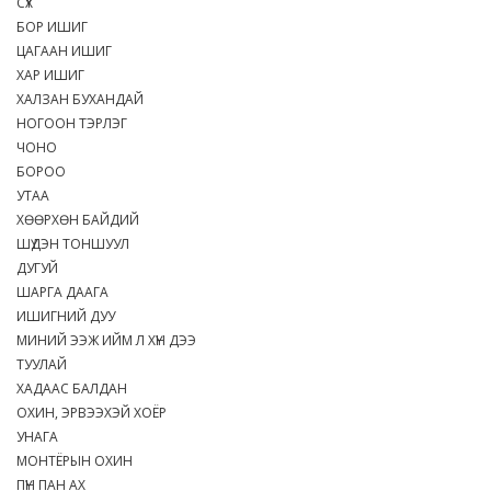
СҮХ
БОР ИШИГ
ЦАГААН ИШИГ
ХАР ИШИГ
ХАЛЗАН БУХАНДАЙ
НОГООН ТЭРЛЭГ
ЧОНО
БОРОО
УТАА
ХӨӨРХӨН БАЙДИЙ
ШҮДЭН ТОНШУУЛ
ДУГУЙ
ШАРГА ДААГА
ИШИГНИЙ ДУУ
МИНИЙ ЭЭЖ ИЙМ Л ХҮН ДЭЭ
ТУУЛАЙ
ХАДААС БАЛДАН
ОХИН, ЭРВЭЭХЭЙ ХОЁР
УНАГА
МОНТЁРЫН ОХИН
ПҮН ПАН АХ