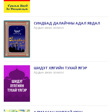
СИНДБАД ДАЛАЙЧНЫ АДАЛ ЯВДАЛ
Ардын аман зохиол
ШИДЭТ ХҮЛГИЙН ТУХАЙ ҮЛГЭР
Ардын аман зохиол