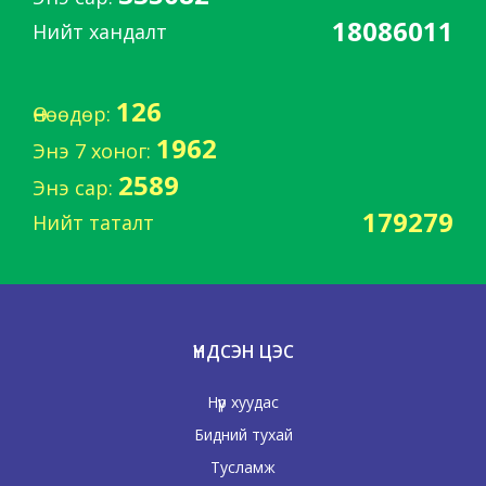
18086011
Нийт хандалт
126
Өнөөдөр:
1962
Энэ 7 хоног:
2589
Энэ сар:
179279
Нийт таталт
ҮНДСЭН ЦЭС
Нүүр хуудас
Бидний тухай
Тусламж