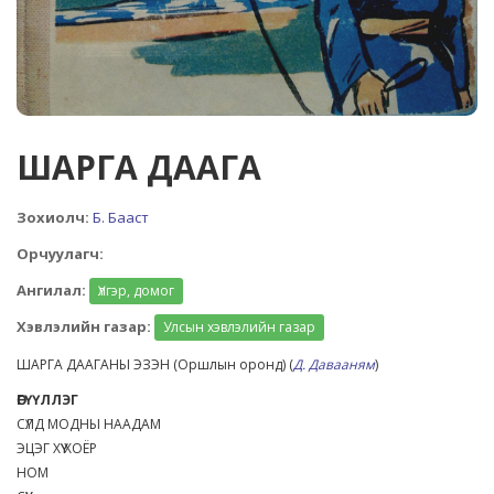
ШАРГА ДААГА
Зохиолч:
Б. Бааст
Орчуулагч:
Ангилал:
Үлгэр, домог
Хэвлэлийн газар:
Улсын хэвлэлийн газар
ШАРГА ДААГАНЫ ЭЗЭН (Оршлын оронд) (
Д. Давааням
)
ӨГҮҮЛЛЭГ
СҮЛД МОДНЫ НААДАМ
ЭЦЭГ ХҮҮ ХОЁР
НОМ