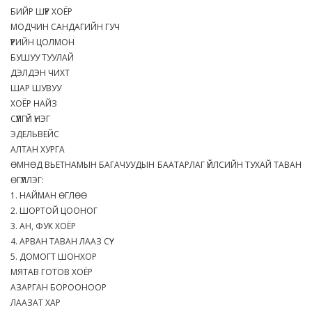
БИЙР ШҮҮР ХОЁР
МОДЧИН САНДАГИЙН ГУЧ
ҮҮРИЙН ЦОЛМОН
БУШУУ ТУУЛАЙ
ДЭЛДЭН ЧИХТ
ШАР ШУВУУ
ХОЁР НАЙЗ
СҮҮЛГҮЙ ҮНЭГ
ЭДЕЛЬВЕЙС
АЛТАН ХУРГА
ӨМНӨД ВЬЕТНАМЫН БАГАЧУУДЫН БААТАРЛАГ ҮЙЛСИЙН ТУХАЙ ТАВАН
ӨГҮҮЛЛЭГ:
1. НАЙМАН ӨГЛӨӨ
2. ШОРТОЙ ЦООНОГ
3. АН, ФУК ХОЁР
4. АРВАН ТАВАН ЛААЗ СҮҮ
5. ДОМОГТ ШОНХОР
МЯТАВ ГОТОВ ХОЁР
АЗАРГАН БОРООНООР
ЛААЗАТ ХАР