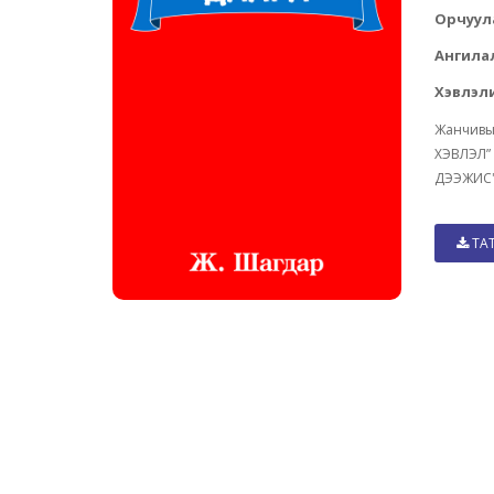
Орчуул
Ангила
Хэвлэли
Жанчивы
ХЭВЛЭЛ”
ДЭЭЖИС"
ТА