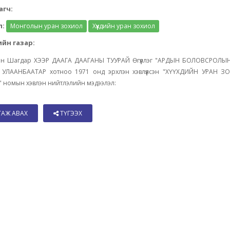
агч:
л:
Монголын уран зохиол
Хүүхдийн уран зохиол
йн газар:
н Шагдар ХЭЭР ДААГА ДААГАНЫ ТУУРАЙ Өгүүллэг "АРДЫН БОЛОВСРОЛ
 УЛААНБААТАР хотноо 1971 онд эрхлэн хэвлүүлсэн "ХҮҮХДИЙН УРАН 
 номын хэвлэн нийтлэлийн мэдээлэл:
ТАЖ АВАХ
ТҮГЭЭХ