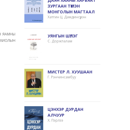
ДАЯН ХААНЫ ХАРЬЯАТ
ЗУРГААН ТҮМЭН
МОНГОЛЫН МАГТААЛ
Хатгин Ц. Дамдинсүрэн
ЫН ЯАМНЫ
УЯНГЫН ШҮЛЭГ
ЗОХИОЛЫН
С. Доржпалам
МИСТЕР Л. ХУУШААН
Г. Рэнчинсамбуу
ЦЭНХЭР ДУРДАН
АЛЧУУР
Х. Пэрлээ