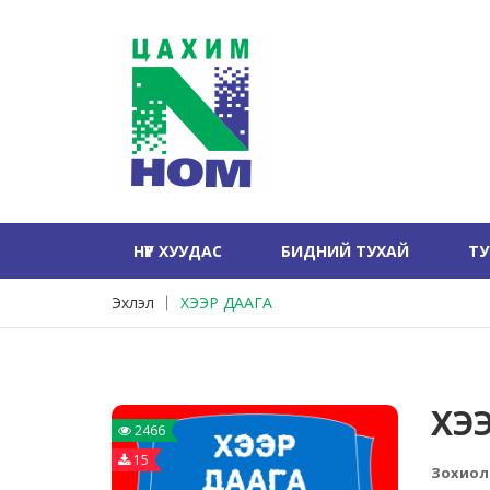
НҮҮР ХУУДАС
БИДНИЙ ТУХАЙ
Т
Эхлэл
ХЭЭР ДААГА
ХЭ
2466
15
Зохиол