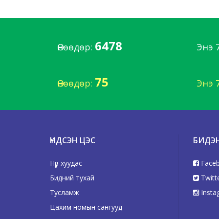
6478
Өнөөдөр:
Энэ 
75
Өнөөдөр:
Энэ 
ҮНДСЭН ЦЭС
БИДЭ
Нүүр хуудас
Face
Бидний тухай
Twitt
Тусламж
Insta
Цахим номын сангууд