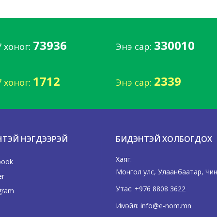
73936
330010
7 хоног:
Энэ сар:
1712
2339
7 хоног:
Энэ сар:
НТЭЙ НЭГДЭЭРЭЙ
БИДЭНТЭЙ ХОЛБОГДОХ
Хаяг:
book
Монгол улс, Улаанбаатар, Чингэ
er
Утас:
+976 8808 3622
gram
Имэйл:
info@e-nom.mn