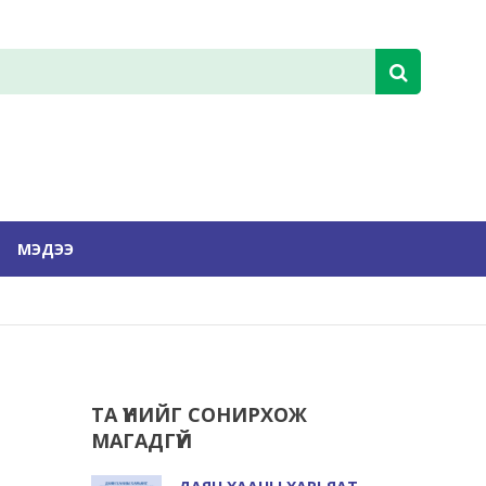
МЭДЭЭ
ТА ҮҮНИЙГ СОНИРХОЖ
МАГАДГҮЙ