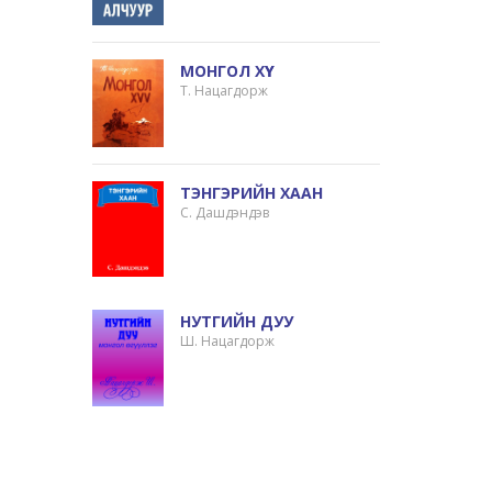
МОНГОЛ ХҮҮ
Т. Нацагдорж
ТЭНГЭРИЙН ХААН
С. Дашдэндэв
НУТГИЙН ДУУ
Ш. Нацагдорж