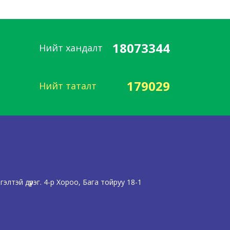
18073344
Нийт хандалт
179029
Нийт таталт
лтэй дүүрэг. 4-р Хороо, Бага тойруу 18-1