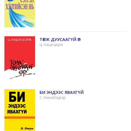
ТӨЛЖ ДУУСААГҮЙ ӨР
Ц. Нацагдорж
БИ ЭНДЭЭС ЯВАХГҮЙ
С. Нинжбадгар