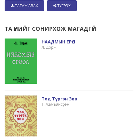
ТАТАЖ АВАХ
ТҮГЭЭХ
ТА ҮҮНИЙГ СОНИРХОЖ МАГАДГҮЙ
НААДМЫН ЕРӨӨЛ
Л. Дорж
Тод Түргэн Зөв
Т. Жамъянсүрэн