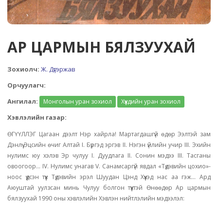
АР ЦАРМЫН БЯЛЗУУХАЙ
Зохиолч:
Ж. Дүгэржав
Орчуулагч:
Ангилал:
Монголын уран зохиол
Хүүхдийн уран зохиол
Хэвлэлийн газар:
ӨГҮҮЛЛЭГ Цагаан дээлт Нэр хайрла! Мартагдашгүй өдөр Ээлтэй зам
Дэнлүү Эцсийн өчиг Алтай I. Бүргэд эргэв II. Нэгэн үйлийн учир III. Эхийн
нулимс юу хэлэв Эр чулуу I. Дуудлага II. Сонин мэдээ III. Тасганы
овоогоор... IV. Нулимс унагав V. Санамсаргүй явдал «Түдэвийн цохио»-
ноос үүдсэн түүх Түдэвийн эрэл Шуудан Цэнд Хүүхэд нас аа гэж... Ард
Аюуштай уулзсан минь Чулуу болгон түүхтэй Өнөөдөр Ар цармын
бялзуухай 1990 оны хэвлэлийн Хэвлэн нийтлэлийн мэдээлэл: