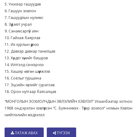
5. Үнэхээр гашуудав
6. Гашуун зовлон
7. Гашуудлын нулимс
8. Зүүд мэт учрал
9. Санамсаргүй аян
10. Гайхаж баярлав
11. Их хурлын үүднээ
12. Давхар давхар танилцав
13. Хүндэт хүнийг бишрэв
14. Илтгэлд сэнхэрчээ
15. Хашир өвгөн шүүмжлэв
16. Соёлыг туршина
17. Эцсийн хүслийг сураглав
18. Орон нутгаар баясалцав
“МОНГОЛЫН ЗОХИОЛЧДЫН ЭВЛЭЛИЙН ХЭВЛЭЛ” Улаанбаатар хотноо
1968 онд эрхлэн хэвлүүлсэн “С. Буяннэмэх - Түүвэр зохиол” номын Хэвлэн
нийтлэлийн мэдээлэл:
ТАТАЖ АВАХ
ТҮГЭЭХ