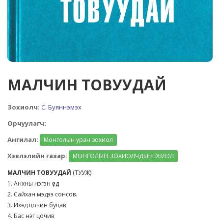
МАЛЧИН ТОВУУДАЙ
Зохиолч:
С. Буяннэмэх
Орчуулагч:
Ангилал:
Монголын уран зохиол
Хэвлэлийн газар:
МОНГОЛЫН ЗОХИОЛЧДЫН ЭВЛЭЛ
МАЛЧИН ТОВУУДАЙ
(ТУУЖ)
1. Анхны нэгэн үед
2. Сайхан мэдээ сонсов.
3. Ихэд цочин буцав
4. Бас нэг цочив