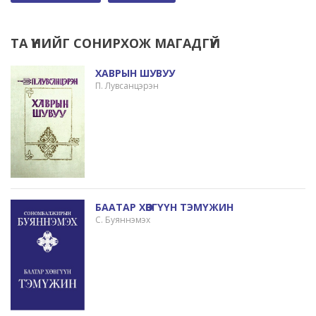
ТА ҮҮНИЙГ СОНИРХОЖ МАГАДГҮЙ
ХАВРЫН ШУВУУ
П. Лувсанцэрэн
БААТАР ХӨВГҮҮН ТЭМҮЖИН
С. Буяннэмэх