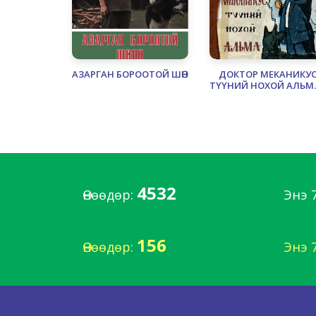
АЗАРГАН БОРООТОЙ ШӨНӨ
ДОКТОР МЕКАНИКУ
ТҮҮНИЙ НОХОЙ АЛЬМА
1
4532
Өнөөдөр:
Энэ 
156
Өнөөдөр:
Энэ 