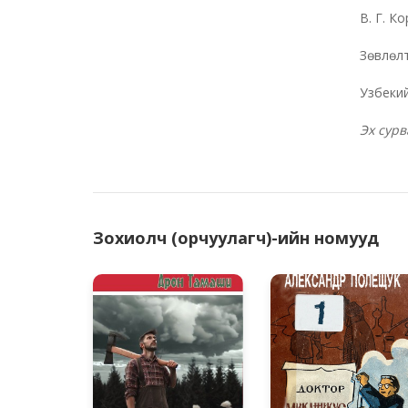
В. Г. К
Зөвлөлт
Узбекий
Эх сурв
Зохиолч (орчуулагч)-ийн номууд