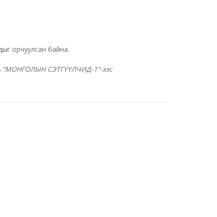
дыг орчуулсан байна.
оть “МОНГОЛЫН СЭТГҮҮЛЧИД-1”-ээс