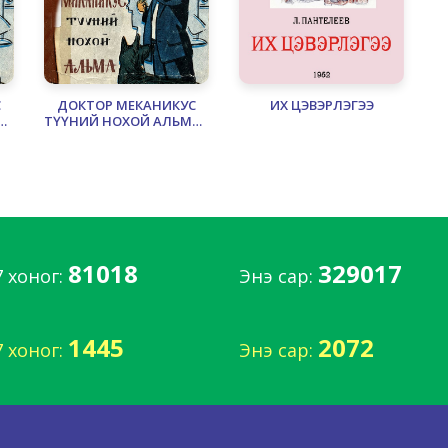
С
ДОКТОР МЕКАНИКУС
ИХ ЦЭВЭРЛЭГЭЭ
 -
ТҮҮНИЙ НОХОЙ АЛЬМА -
2
81018
329017
7 хоног:
Энэ сар:
1445
2072
7 хоног:
Энэ сар: