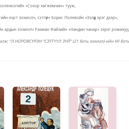
ороленкогийн «Сохор хөгжимчин» тууж,
ийн нэрт зохиолч, сэтгүүлч Борис Полевойн «Зэлүүд эрэг дээр»,
н ардын зохиолч Рахман Файзийн «Нандин чанар» зэрэг романуу
алж: “Л.НОРОВСҮРЭН “СЭТГҮҮЛ ЗҮЙ” (21 боть зохиол)-ийн VII б