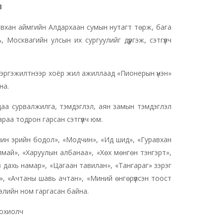
В
вхан аймгийн Алдархаан сумын нутагт төрж, бага
Москвагийн улсын их сургуулийг дүүргэж, сэтгүүлч
эргэжилтнээр хоёр жил ажиллаад «Пионерын үнэн»
на.
аа сурвалжилга, тэмдэглэл, аян замын тэмдэглэл
раа тодрон гарсан сэтгүүлч юм.
учин эрийн бодол», «Модчин», «Ид шид», «Гуравхан
май», «Харуулын албанаа», «Хөх мөнгөн тэнгэрт»,
ав дахь намар», «Цагаан тавилан», «Тангараг» зэрэг
», «Ачтаны шавь ачтан», «Миний өнгөрүүлсэн тоост
лэлийн ном гаргасан байна.
зохиолч