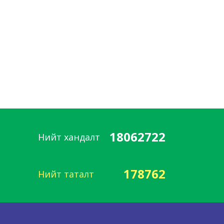
18062722
Нийт хандалт
178762
Нийт таталт