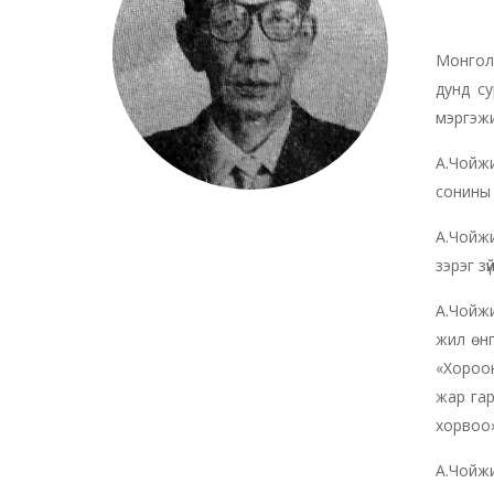
Монгол 
дунд су
мэргэж
А.Чойжи
сонины 
А.Чойжи
зэрэг з
А.Чойжи
жил өнг
«Хороон
жар гар
хорвоо»
А.Чойжи