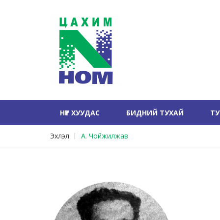
НҮҮР ХУУДАС
БИДНИЙ ТУХАЙ
Т
Эхлэл
А. Чойжилжав