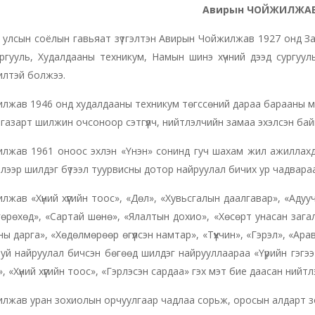
Авирын
ЧОЙЖИЛЖА
улсын соёлын гавьяат зүтгэлтэн Авирын Чойжилжав 1927 онд За
ргууль, Худалдааны техникум, Намын шинэ хүчний дээд сургууль, 
илтэй болжээ.
лжав 1946 онд худалдааны техникум төгссөний дараа барааны м
газарт шилжин очсоноор сэтгүүлч, нийтлэлчийн замаа эхэлсэн бай
лжав 1961 оноос эхлэн «Үнэн» сонинд гуч шахам жил ажиллахд
үйлээр шилдэг бүтээл туурвисны дотор найруулал бичих ур чадвараа
лжав «Хүний хүүгийн тоос», «Дөл», «Хувьсгалын даалгавар», «Аду
өрөхөд», «Сартай шөнө», «Ялалтын дохио», «Хөсөрт унасан загал
ы дарга», «Хөдөлмөрөөр өгүүлсэн намтар», «Түүхчин», «Гэрэл», «Ар
уй найруулал бичсэн бөгөөд шилдэг найрууллаараа «Үүрийн гэгээ
, «Хүний хүүгийн тоос», «Гэрлэсэн сардаа» гэх мэт бие даасан нийт
лжав уран зохиолын орчуулгаар чадлаа сорьж, оросын алдарт 