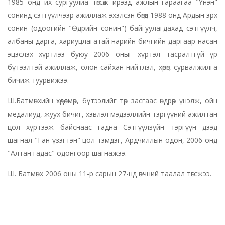
1985 онд их сургуулиа төгсөж ирээд ажлын гараагаа "Үнэн"
сонинд сэтгүүлчээр ажиллаж эхэлсэн бөгөөд 1988 онд Ардын эрх
сонин (одоогийн "Өдрийн сонин") байгуулагдахад сэтгүүлч,
албаны дарга, хариуцлагатай нарийн бичгийн даргаар насан
эцэслэх хүртлээ буюу 2006 оныг хүртэл тасралтгүй үр
бүтээлтэй ажиллаж, олон сайхан нийтлэл, хөрөг, сурвалжилга
бичиж туурвижээ.
Ш.Батмөнхийн хөдөлмөр, бүтээлийг төр засгаас өндрөөр үнэлж, ойн
медалиуд, жуух бичиг, хэвлэл мэдээллийн тэргүүний ажилтан
цол хүртээж байснаас гадна Сэтгүүлзүйн тэргүүн дээд
шагнал "Ган үзэгтэн" цол тэмдэг, Ардчиллын одон, 2006 онд
"Алтан гадас" одонгоор шагнажээ.
Ш. Батмөнх 2006 оны 11-р сарын 27-нд өвчний таалал төгсжээ.