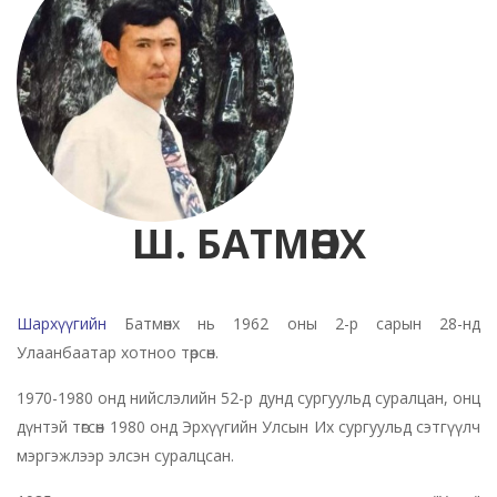
Ш. БАТМӨНХ
Шархүүгийн
Батмөнх нь 1962 оны 2-р сарын 28-нд
Улаанбаатар хотноо төрсөн.
1970-1980 онд нийслэлийн 52-р дунд сургуульд суралцан, онц
дүнтэй төгсөн 1980 онд Эрхүүгийн Улсын Их сургуульд сэтгүүлч
мэргэжлээр элсэн суралцсан.