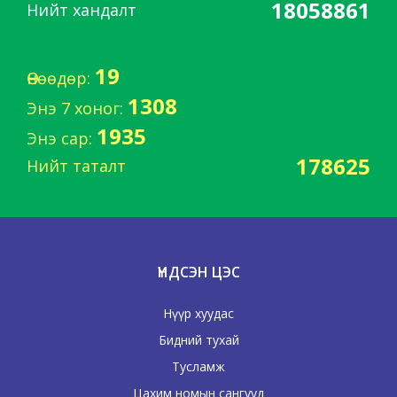
18058861
Нийт хандалт
19
Өнөөдөр:
1308
Энэ 7 хоног:
1935
Энэ сар:
178625
Нийт таталт
ҮНДСЭН ЦЭС
Нүүр хуудас
Бидний тухай
Тусламж
Цахим номын сангууд