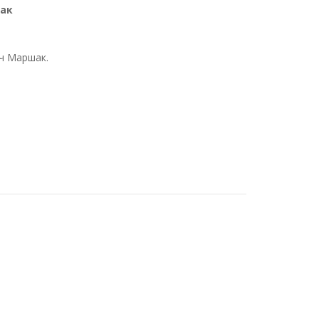
ак
ич Маршак.