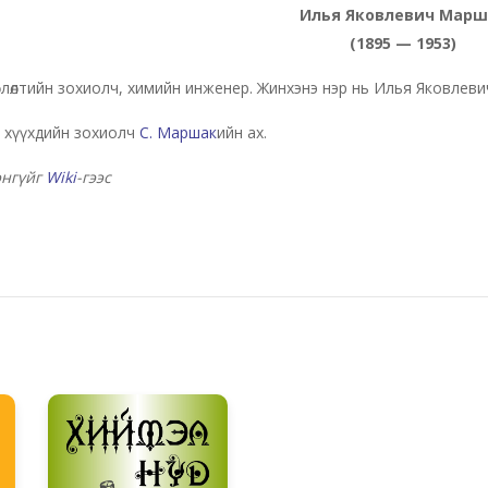
Илья Яковлевич Марш
(1895 — 1953)
влөлтийн зохиолч, химийн инженер. Жинхэнэ нэр нь Илья Яковлев
 хүүхдийн зохиолч
С. Маршак
ийн ах.
энгүйг
Wiki
-гээс