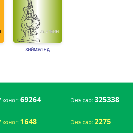
ХИЙМЭЛ НҮД
69264
325338
7 хоног:
Энэ сар:
1648
2275
7 хоног:
Энэ сар: