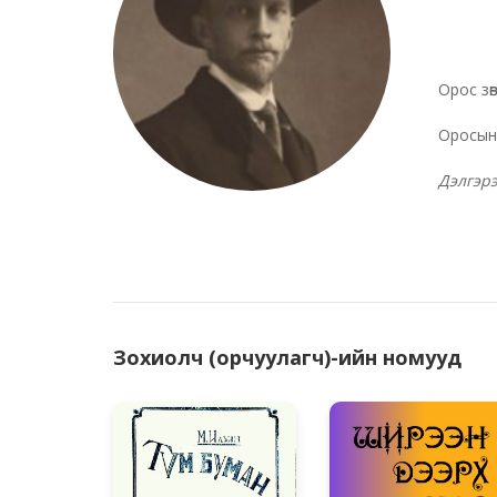
Орос зө
Оросын
Дэлгэр
Зохиолч (орчуулагч)-ийн номууд