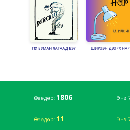
ТҮМ БУМАН ЯАГААД ВЭ?
ШИРЭЭН ДЭЭРХ НАР
1806
Өнөөдөр:
Энэ 
11
Өнөөдөр:
Энэ 