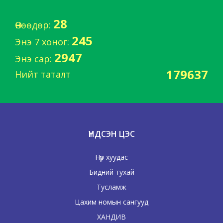
28
Өнөөдөр:
245
Энэ 7 хоног:
2947
Энэ сар:
179637
Нийт таталт
ҮНДСЭН ЦЭС
Нүүр хуудас
Бидний тухай
Тусламж
Цахим номын сангууд
ХАНДИВ