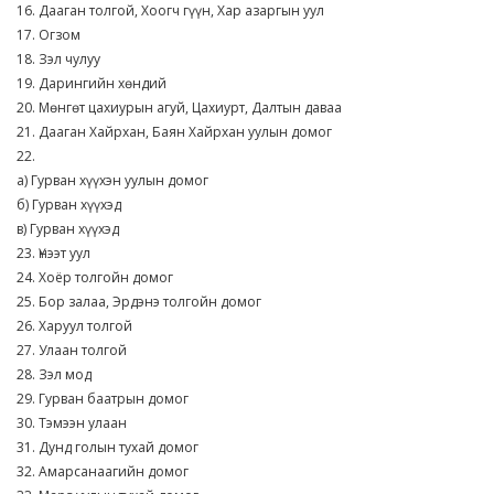
16. Дааган толгой, Хоогч гүүн, Хар азаргын уул
17. Огзом
18. Зэл чулуу
19. Дарингийн хөндий
20. Мөнгөт цахиурын агуй, Цахиурт, Далтын даваа
21. Дааган Хайрхан, Баян Хайрхан уулын домог
22.
а) Гурван хүүхэн уулын домог
б) Гурван хүүхэд
в) Гурван хүүхэд
23. Үнээт уул
24. Хоёр толгойн домог
25. Бор залаа, Эрдэнэ толгойн домог
26. Харуул толгой
27. Улаан толгой
28. Зэл мод
29. Гурван баатрын домог
30. Тэмээн улаан
31. Дунд голын тухай домог
32. Амарсанаагийн домог