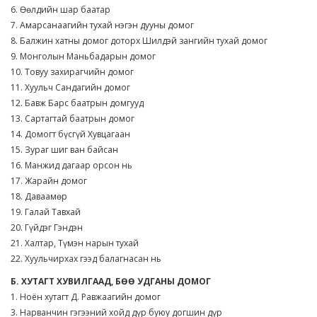
6. Өөлдийн шар баатар
7. Амарсанаагийн тухай нэгэн дууны домог
8. Балжин хатны домог доторх Шилдэй зангийн тухай домог
9. Монголын Маньбадарын домог
10. Товуу захирагчийн домог
11. Хуульч Сандагийн домог
12. Бавж Барс баатрын домгууд
13. Сартагтай баатрын домог
14. Домогт бүсгүй Хувцагаан
15. Зураг шиг ван байсан
16. Манжид дагаар орсон нь
17. Жарайн домог
18. Даваамөр
19. Галай Тавхай
20. Гүйдэг Гэндэн
21. Халтар, Түмэн нарын тухай
22. Хуульчирхах гээд балагнасан нь
Б. ХУТАГТ ХУВИЛГААД, БӨӨ УДГАНЫ ДОМОГ
1. Ноён хутагт Д. Равжаагийн домог
3. Нарванчин гэгээний хойд дүр буюу догшин дүр