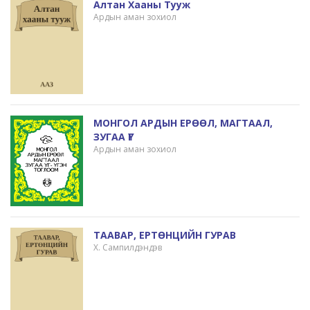
Алтан Хааны Тууж
Ардын аман зохиол
МОНГОЛ АРДЫН ЕРӨӨЛ, МАГТААЛ,
ЗУГАА ҮГ
Ардын аман зохиол
ТААВАР, ЕРТӨНЦИЙН ГУРАВ
Х. Сампилдэндэв