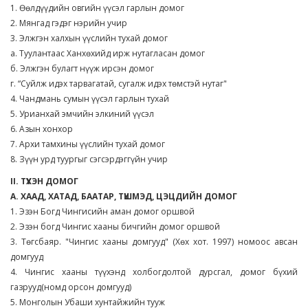
1. Өөлдүүдийн овгийн үүсэл гарлын домог
2. Мянгад гэдэг нэрийн учир
3. Элжгэн халхын үүслийн тухай домог
а. Туулантаас Ханхөхийд ирж нутагласан домог
б. Элжгэн булагт нүүж ирсэн домог
г. “Суйлж идэх тарвагатай, сугалж идэх төмстэй нутаг"
4. Чандмань сумын үүсэл гарлын тухай
5. Урианхай эмчийн элкиний үүсэл
6. Азын хонхор
7. Архи тамхины үүслийн тухай домог
8. Зүүн урд туургыг сэгсэрдэггүйн учир
II. ТҮҮХЭН ДОМОГ
А. ХААД, ХАТАД, БААТАР, ТҮШМЭД, ЦЭЦДИЙН ДОМОГ
1. Эзэн Богд Чингисийн аман домог оршвой
2. Эзэн богд Чингис хааны бичгийн домог оршвой
3. Төгсбаяр. "Чингис хааны домгууд" (Хөх хот. 1997) номоос авсан
домгууд
4. Чингис хааны түүхэнд холбогдолтой дурсгал, домог бүхий
газрууд(номд орсон домгууд)
5. Монголын Убаши хунтайжийн тууж