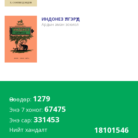
ИНДОНЕЗ ҮЛГЭРҮҮД
Ардын аман зохиол
1279
Өнөөдөр:
67475
Энэ 7 хоног:
331453
Энэ сар:
18101546
Нийт хандалт