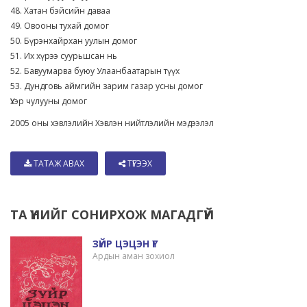
48. Хатан бэйсийн даваа
49. Овооны тухай домог
50. Бүрэнхайрхан уулын домог
51. Их хүрээ суурьшсан нь
52. Бавуумарва буюу Улаанбаатарын түүх
53. Дундговь аймгийн зарим газар усны домог
Үхэр чулууны домог
2005 оны хэвлэлийн Хэвлэн нийтлэлийн мэдээлэл
ТАТАЖ АВАХ
ТҮГЭЭХ
ТА ҮҮНИЙГ СОНИРХОЖ МАГАДГҮЙ
ЗҮЙР ЦЭЦЭН ҮГ
Ардын аман зохиол