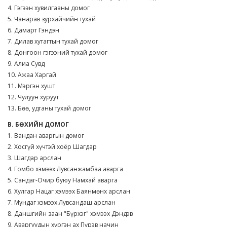
4. Гэгээн хувилгааны домог
5. Чанарав зурхайчийн тухай
6. Дамарт Гэндэн
7. Дилав хутагтын тухай домог
8. Донгоон гэгээний тухай домог
9. Алиа Сувд
10. Ажаа Харгай
11. Мэргэн хушт
12. Чулуун хуруут
13. Бөө, удганы тухай домог
В. БӨХИЙН ДОМОГ
1. Вандан аваргын домог
2. Хосгүй хүчтэй хоёр Шагдар
3. Шагдар арслан
4. Гомбо хэмээх Лувсанжамбаа аварга
5. Сандаг-Очир буюу Намхай аварга
6. Хулгар Нацаг хэмээх Баянмөнх арслан
7. Мундаг хэмээх Лувсандаш арслан
8. Даншгийн заан "Бүрхэг" хэмээх Дэндэв
9. Аваргуудын хүргэн ах Пүрэв начин