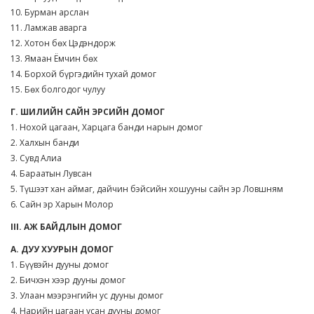
10. Бурман арслан
11. Ламжав аварга
12. Хотон бөх Цэдэндорж
13. Ямаан Ёмчин бөх
14. Борхой бүргэдийн тухай домог
15. Бөх болгодог чулуу
Г. ШИЛИЙН САЙН ЭРСИЙН ДОМОГ
1. Нохой цагаан, Харцага банди нарын домог
2. Халхын банди
3. Сувд Алиа
4. Бараатын Лувсан
5. Түшээт хан аймаг, дайчин бэйсийн хошууны сайн эр Ловшням
6. Сайн эр Харын Молор
III. АЖ БАЙДЛЫН ДОМОГ
А. ДУУ ХУУРЫН ДОМОГ
1. Бүүвэйн дууны домог
2. Бичхэн хээр дууны домог
3. Улаан мээрэнгийн ус дууны домог
4. Нарийн цагаан усан дууны домог