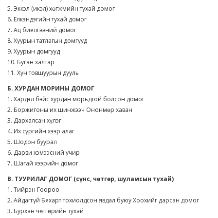
5. Эккэл (икэл) хөгжмийн тухай домог
6. Елкэндэгийн тухай домог
7. Ац биелгээний домог
8. Хуурын татлагын домгууд
9. Хуурын домгууд
10. Буган халтар
11. Хун товшуурын дууль
Б. ХУРДАН МОРИНЫ ДОМОГ
1. Хардэл бэйс хурдан морьдтой болсон домог
2. Боржигоны их шинжээч Ононмөр хаван
3. Дархалсан хүлэг
4. Их сүргийн хээр алаг
5. Шодон буурал
6. Дарви хэмээсний учир
7. Шагай хээрийн домог
В. ТУУРИЛАГ ДОМОГ (сүнс, чөтгөр, шуламсын тухай)
1. Тийрэн Гоороо
2. Айдаггүй Бяхарт тохиолдсон явдал буюу Хоохийг дарсан домог
3. Бурхан чөтгөрийн тухай