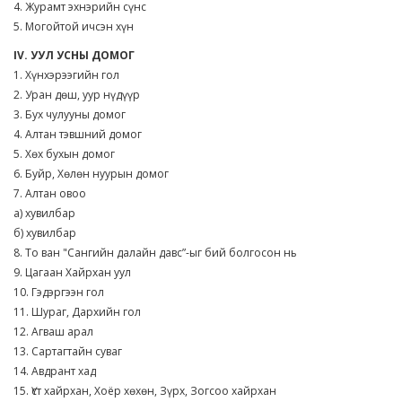
4. Журамт эхнэрийн сүнс
5. Могойтой ичсэн хүн
IV. УУЛ УСНЫ ДОМОГ
1. Хүнхэрээгийн гол
2. Уран дөш, уур нүдүүр
3. Бух чулууны домог
4. Алтан тэвшний домог
5. Хөх бухын домог
6. Буйр, Хөлөн нуурын домог
7. Алтан овоо
а) хувилбар
б) хувилбар
8. То ван "Сангийн далайн давс”-ыг бий болгосон нь
9. Цагаан Хайрхан уул
10. Гэдэргээн гол
11. Шураг, Дархийн гол
12. Агваш арал
13. Сартагтайн суваг
14. Авдрант хад
15. Үст хайрхан, Хоёр хөхөн, Зүрх, Зогсоо хайрхан