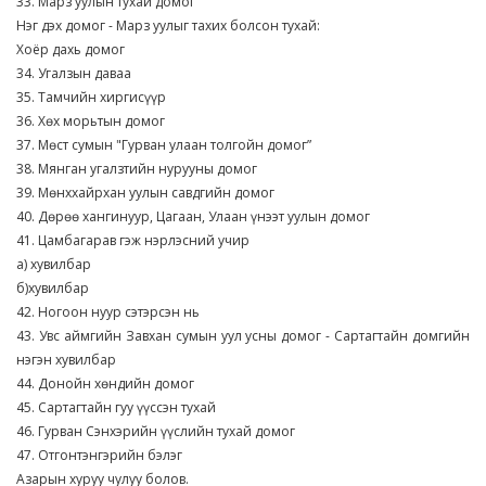
33. Марз уулын тухай домог
Нэг дэх домог - Марз уулыг тахих болсон тухай:
Хоёр дахь домог
34. Угалзын даваа
35. Тамчийн хиргисүүр
36. Хөх морьтын домог
37. Мөст сумын "Гурван улаан толгойн домог”
38. Мянган угалзтийн нурууны домог
39. Мөнххайрхан уулын савдгийн домог
40. Дөрөө хангинуур, Цагаан, Улаан үнээт уулын домог
41. Цамбагарав гэж нэрлэсний учир
а) хувилбар
б)хувилбар
42. Ногоон нуур сэтэрсэн нь
43. Увс аймгийн Завхан сумын уул усны домог - Сартагтайн домгийн
нэгэн хувилбар
44. Донойн хөндийн домог
45. Сартагтайн гуу үүссэн тухай
46. Гурван Сэнхэрийн үүслийн тухай домог
47. Отгонтэнгэрийн бэлэг
Азарын хуруу чулуу болов.