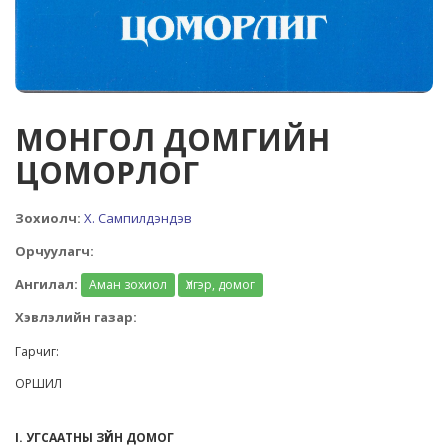
МОНГОЛ ДОМГИЙН
ЦОМОРЛОГ
Зохиолч:
Х. Сампилдэндэв
Орчуулагч:
Ангилал:
Аман зохиол
Үлгэр, домог
Хэвлэлийн газар:
Гарчиг:
ОРШИЛ
I. УГСААТНЫ ЗҮЙН ДОМОГ