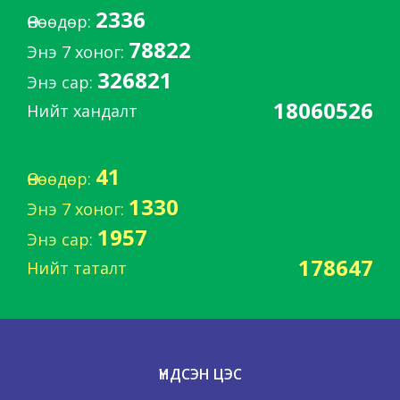
2336
Өнөөдөр:
78822
Энэ 7 хоног:
326821
Энэ сар:
18060526
Нийт хандалт
41
Өнөөдөр:
1330
Энэ 7 хоног:
1957
Энэ сар:
178647
Нийт таталт
ҮНДСЭН ЦЭС