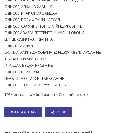
ОДИССЕ, КАЛИПСО САВДГИЙГ ОРХИН ОДОВ
ОДИССЕ, АЛКИНО ХААНЫД
ОДИССЕ, ИТАК ОРОХ ЗАМДАА
ОДИССЕ, ПОЛИФЕМИЙН АГУЙД
ОДИССЕ, САЛХИНЫ ТЭНГЭРИЙНД ИРСЭН НЬ
ОДИССЕ АВАРГА ЛЕСТРИГОНЧУУДЫН ОРОНД
ЦИРЦЕ ХУВИЛГААН ДАГИНА
ОДИССЕ АИДАД
СКИЛЛА, ХАРИБДА ХОЁРЫН ДУНДУУР ХӨВЖ ГАРСАН НЬ
ТРИНАКРИЙ АРАЛ ДЭЭР
ИТАКДАА БУЦАЖ ИРСЭН НЬ
ОДИССЕН НУМ СУМ
ПЕНЕЛОПА ОДИССЕГ ТАНЬСАН НЬ
ОДИССЕ ЭЦЭГТЭЙГЭЭ УУЛЗСАН НЬ
1974 оны хэвлэлийн Хэвлэн нийтлэлийн мэдээлэл
ТАТАЖ АВАХ
ТҮГЭЭХ