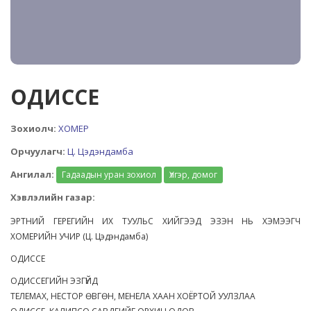
ОДИССЕ
Зохиолч:
ХОМЕР
Орчуулагч:
Ц. Цэдэндамба
Ангилал:
Гадаадын уран зохиол
Үлгэр, домог
Хэвлэлийн газар:
ЭРТНИЙ ГЕРЕГИЙН ИХ ТУУЛЬС ХИЙГЭЭД ЭЗЭН НЬ ХЭМЭЭГЧ
ХОМЕРИЙН УЧИР (Ц. Цэдэндамба)
ОДИССЕ
ОДИССЕГИЙН ЭЗГҮЙД
ТЕЛЕМАХ, НЕСТОР ӨВГӨН, МЕНЕЛА ХААН ХОЁРТОЙ УУЛЗЛАА