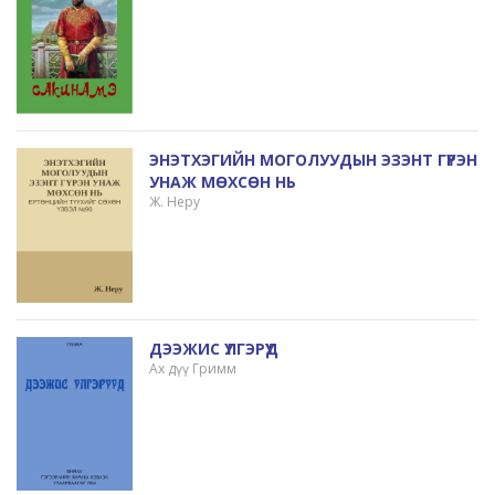
ЭНЭТХЭГИЙН МОГОЛУУДЫН ЭЗЭНТ ГҮРЭН
УНАЖ МӨХСӨН НЬ
Ж. Неру
ДЭЭЖИС ҮЛГЭРҮҮД
Ах дүү Гримм