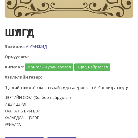
ШҮЛГҮҮД
Зохиолч:
А. САНЖИД
Орчуулагч:
Ангилал:
Монголын уран зохиол
Шүлэг, найраглал
Хэвлэлийн газар:
"Цэргийн шүлэгч" хэмээн тухайн үедээ алдаршсан А. Санжидын шүлгүүд
ЦЭРГИЙН СОЁЛ (Холбоо найруулал)
ИДЭР ЦЭРЭГ
ХААНА НЬ БИЙ ВЭ?
ХАЛАГДСАН ЦЭРЭГ
УРИАЛГА