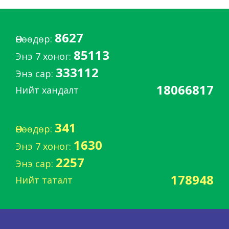
8627
Өнөөдөр:
85113
Энэ 7 хоног:
333112
Энэ сар:
18066817
Нийт хандалт
341
Өнөөдөр:
1630
Энэ 7 хоног:
2257
Энэ сар:
178948
Нийт таталт