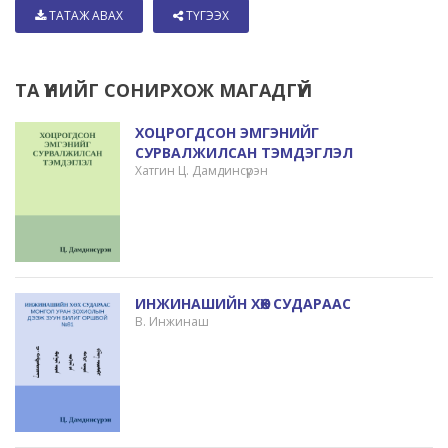
ТАТАЖ АВАХ
ТҮГЭЭХ
ТА ҮҮНИЙГ СОНИРХОЖ МАГАДГҮЙ
ХОЦРОГДСОН ЭМГЭНИЙГ
СУРВАЛЖИЛСАН ТЭМДЭГЛЭЛ
Хатгин Ц. Дамдинсүрэн
ИНЖИНАШИЙН ХӨХ СУДАРААС
В. Инжинаш