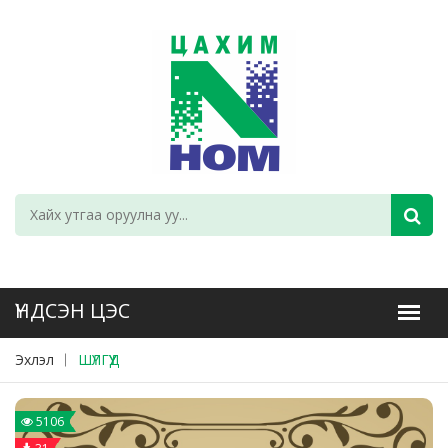
Эхлэл
ШҮЛГҮҮД
5106