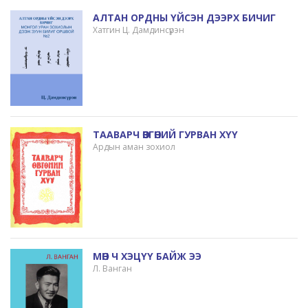
АЛТАН ОРДНЫ ҮЙСЭН ДЭЭРХ БИЧИГ
Хатгин Ц. Дамдинсүрэн
ТААВАРЧ ӨВГӨНИЙ ГУРВАН ХҮҮ
Ардын аман зохиол
МӨН Ч ХЭЦҮҮ БАЙЖ ЭЭ
Л. Ванган