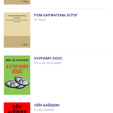
РОМ КАРФАГЕНЫ ЭСРЭГ
Ж. Неру
ХУУРАМЧ ЗООС
Хосе де-ла-Куадра
ОЙН БАЙШИН
Ах дүү Гримм