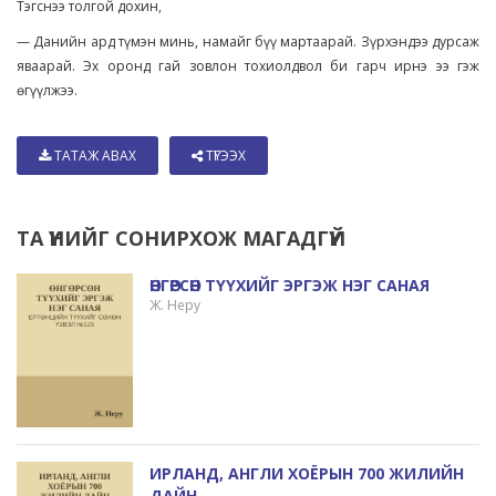
Тэгснээ толгой дохин,
— Данийн ард түмэн минь, намайг бүү мартаарай. Зүрхэндээ дурсаж
яваарай. Эх оронд гай зовлон тохиолдвол би гарч ирнэ ээ гэж
өгүүлжээ.
ТАТАЖ АВАХ
ТҮГЭЭХ
ТА ҮҮНИЙГ СОНИРХОЖ МАГАДГҮЙ
ӨНГӨРСӨН ТҮҮХИЙГ ЭРГЭЖ НЭГ САНАЯ
Ж. Неру
ИРЛАНД, АНГЛИ ХОЁРЫН 700 ЖИЛИЙН
ДАЙН