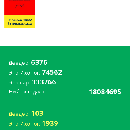
6376
Өнөөдөр:
74562
Энэ 7 хоног:
333766
Энэ сар:
18084695
Нийт хандалт
103
Өнөөдөр:
1939
Энэ 7 хоног: