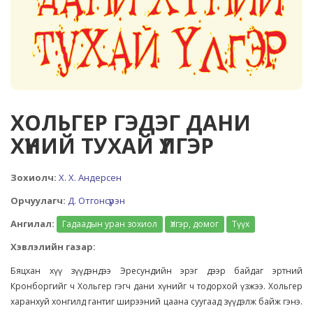
ХОЛЬГЕР ГЭДЭГ ДАНИ
ХҮНИЙ ТУХАЙ ҮЛГЭР
Зохиолч:
Х. Х. Андерсен
Орчуулагч:
Д. Отгонсүрэн
Ангилал:
Гадаадын уран зохиол
Үлгэр, домог
Түүх
Хэвлэлийн газар:
Бяцхан хүү зүүдэндээ Эресундийн эрэг дээр байдаг эртний
Кронборгийг ч Хольгер гэгч дани хүнийг ч тодорхой үзжээ. Хольгер
харанхуй хонгилд гантиг ширээний цаана суугаад зүүдэлж байж гэнэ.