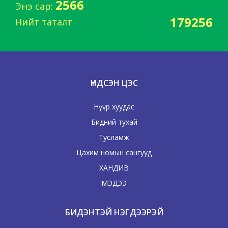
2566
Энэ сар:
179256
Нийт таталт
ҮНДСЭН ЦЭС
Нүүр хуудас
Бидний тухай
Тусламж
Цахим номын сангууд
ХАНДИВ
МЭДЭЭ
БИДЭНТЭЙ НЭГДЭЭРЭЙ