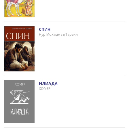
СПИН
Нур Мохаммад Тараки
ИЛИАДА
ХОМЕР