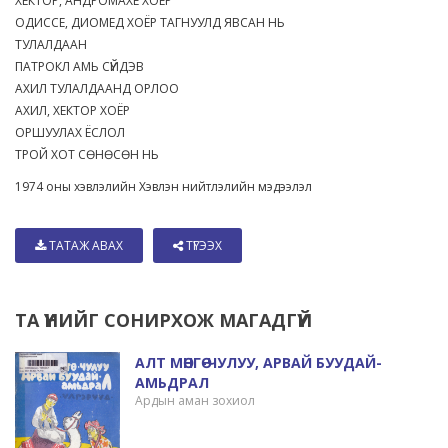
ХЕКТОР, АНДРОМАХЕ ХОЁР
ОДИССЕ, ДИОМЕД ХОЁР ТАГНУУЛД ЯВСАН НЬ
ТУЛАЛДААН
ПАТРОКЛ АМЬ СҮЙДЭВ
АХИЛ ТУЛАЛДААНД ОРЛОО
АХИЛ, ХЕКТОР ХОЁР
ОРШУУЛАХ ЁСЛОЛ
ТРОЙ ХОТ СӨНӨСӨН НЬ
1974 оны хэвлэлийн Хэвлэн нийтлэлийн мэдээлэл
ТАТАЖ АВАХ
ТҮГЭЭХ
ТА ҮҮНИЙГ СОНИРХОЖ МАГАДГҮЙ
АЛТ МӨНГӨ-ЧУЛУУ, АРВАЙ БУУДАЙ-
АМЬДРАЛ
Ардын аман зохиол