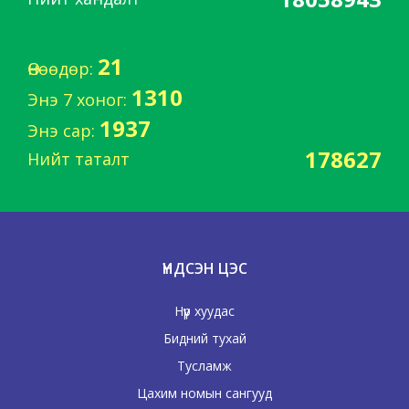
21
Өнөөдөр:
1310
Энэ 7 хоног:
1937
Энэ сар:
178627
Нийт таталт
ҮНДСЭН ЦЭС
Нүүр хуудас
Бидний тухай
Тусламж
Цахим номын сангууд