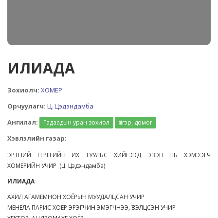
ИЛИАДА
Зохиолч:
ХОМЕР
Орчуулагч:
Ц. Цэдэндамба
Ангилал:
Гадаадын уран зохиол
Үлгэр, домог
Хэвлэлийн газар:
ЭРТНИЙ ГЕРЕГИЙН ИХ ТУУЛЬС ХИЙГЭЭД ЭЗЭН НЬ ХЭМЭЭГЧ
ХОМЕРИЙН УЧИР (Ц. Цэдэндамба)
ИЛИАДА
АХИЛ АГАМЕМНОН ХОЁРЫН МУУДАЛЦСАН УЧИР
МЕНЕЛА ПАРИС ХОЁР ЭРЭГЧИН ЭМЭГЧНЭЭ, ҮЗЭЛЦСЭН УЧИР