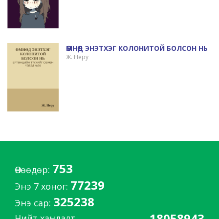
ӨМНӨД ЭНЭТХЭГ КОЛОНИТОЙ БОЛСОН НЬ
Ж. Неру
753
Өнөөдөр:
77239
Энэ 7 хоног:
325238
Энэ сар:
18058943
Нийт хандалт