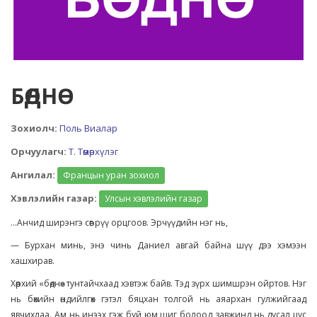
БӨДНӨ
Зохиолч:
Поль Виалар
Орчуулагч:
Т. Төмөрхүлэг
Ангилал:
Францын уран зохиол
Хэвлэлийн газар:
Улсын хэвлэлийн газар
...Анчид ширэнгэ сөөг рүү орцгоов. Эрчүүдийн нэг нь,
— Бурхан минь, энэ чинь Даниел авгай байна шүү дээ хэмээн
хашхирав.
Хөөрхий «бөднө» тунтайчхаад хэвтэж байв. Тэд зүрх шимшрэн ойртов. Нэг
нь бөхийн өндийлгөх гэтэл бяцхан толгой нь аяархан гулжийгаад
явчихлаа. Ам нь инээх гэж буй юм шиг болоод завжинд нь дусал цус