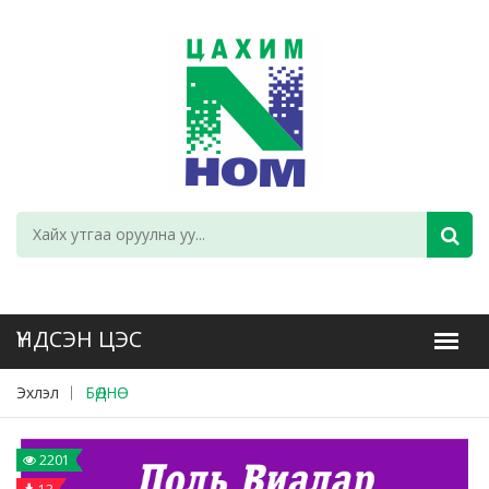
Эхлэл
БӨДНӨ
2201