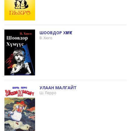
ШООВДОР ХҮМҮҮС
В. Хюго
УЛААН МАЛГАЙТ
Ш. Перро