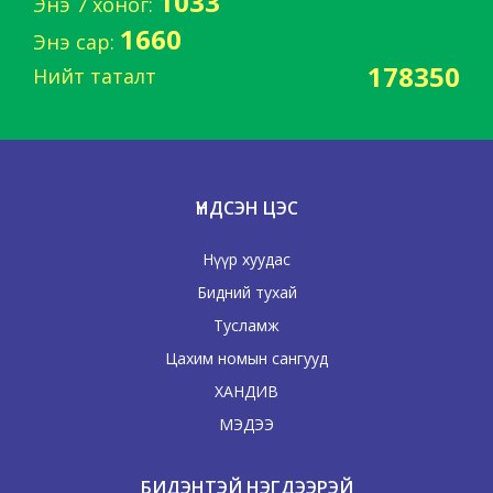
1033
Энэ 7 хоног:
1660
Энэ сар:
178350
Нийт таталт
ҮНДСЭН ЦЭС
Нүүр хуудас
Бидний тухай
Тусламж
Цахим номын сангууд
ХАНДИВ
МЭДЭЭ
БИДЭНТЭЙ НЭГДЭЭРЭЙ