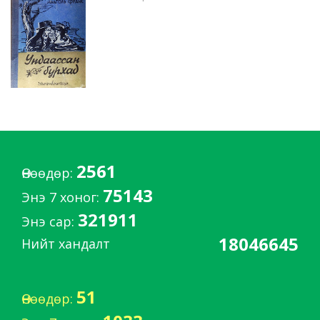
2561
Өнөөдөр:
75143
Энэ 7 хоног:
321911
Энэ сар:
18046645
Нийт хандалт
51
Өнөөдөр: