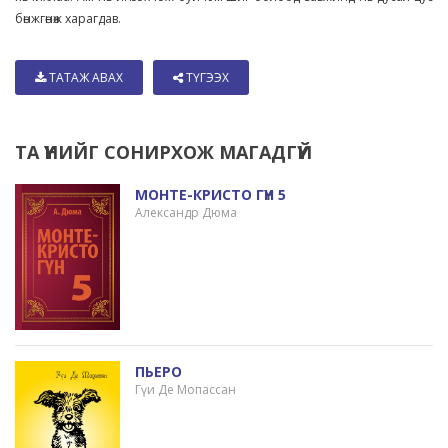
бөнжгөнөж харагдав.
ТАТАЖ АВАХ
ТҮГЭЭХ
ТА ҮҮНИЙГ СОНИРХОЖ МАГАДГҮЙ
МОНТЕ-КРИСТО ГҮН 5
Александр Дюма
ПЬЕРО
Гүи Де Мопассан