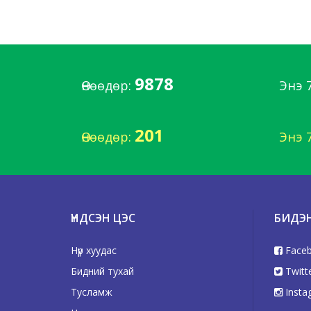
9878
Өнөөдөр:
Энэ 
201
Өнөөдөр:
Энэ 
ҮНДСЭН ЦЭС
БИДЭ
Нүүр хуудас
Face
Бидний тухай
Twitt
Тусламж
Insta