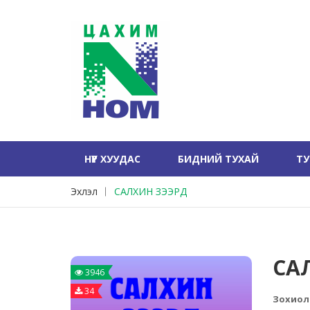
НҮҮР ХУУДАС
БИДНИЙ ТУХАЙ
Т
Эхлэл
САЛХИН ЗЭЭРД
СА
3946
34
Зохиол