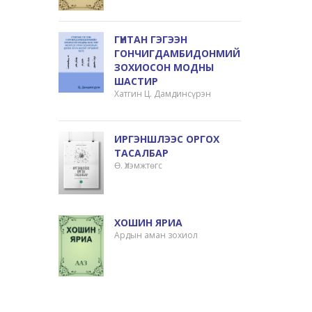
ГҮНТАН ГЭГЭЭН
ГОНЧИГДАМБИДОНМИЙН
ЗОХИОСОН МОДНЫ
ШАСТИР
Хатгин Ц. Дамдинсүрэн
ИРГЭНШЛЭЭС ОРГОХ
ТАСАЛБАР
Ө. Үлэмжтөгс
ХОШИН ЯРИА
Ардын аман зохиол