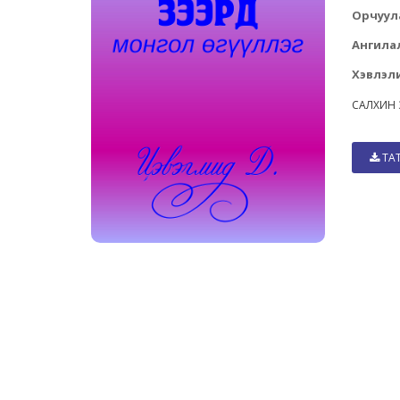
Орчуул
Ангила
Хэвлэли
САЛХИН
ТА