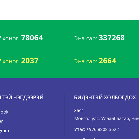
78064
337268
7 хоног:
Энэ сар:
2037
2664
7 хоног:
Энэ сар:
НТЭЙ НЭГДЭЭРЭЙ
БИДЭНТЭЙ ХОЛБОГДОХ
Хаяг:
book
Монгол улс, Улаанбаатар, Чингэ
er
Утас:
+976 8808 3622
gram