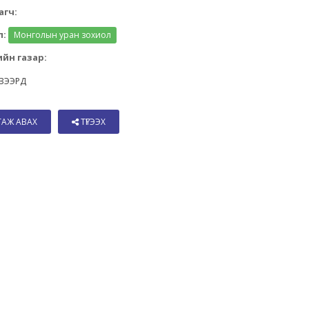
агч:
л:
Монголын уран зохиол
йн газар:
 ЗЭЭРД
ТАЖ АВАХ
ТҮГЭЭХ