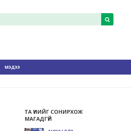
МЭДЭЭ
ТА ҮҮНИЙГ СОНИРХОЖ
МАГАДГҮЙ