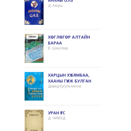
АНХНЫ ОЛЗ
Д. Аюуш
ХӨГЛӨГӨР АЛТАЙН
БАРАА
В. Шекспир
ХАРЦЫН ХҮҮ БЯМБАА,
ХААНЫ ГҮНЖ БУЛГАН
Давид Кугультинов
УРАН ҮГС
Д. ЧИМЭД