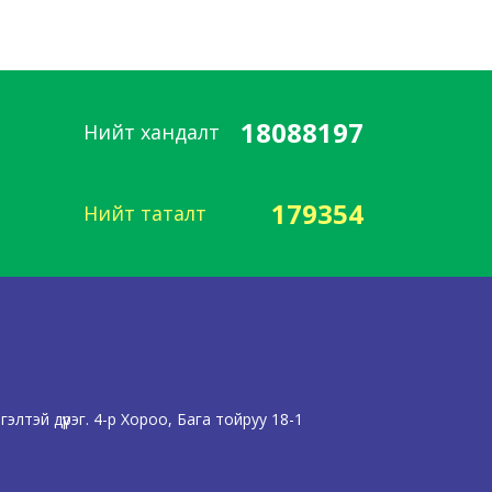
18088197
Нийт хандалт
179354
Нийт таталт
лтэй дүүрэг. 4-р Хороо, Бага тойруу 18-1