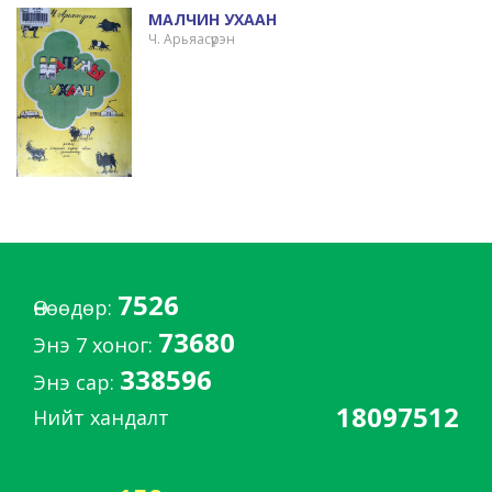
МАЛЧИН УХААН
Ч. Арьяасүрэн
7526
Өнөөдөр:
73680
Энэ 7 хоног:
338596
Энэ сар:
18097512
Нийт хандалт