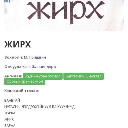
ЖИРХ
Зохиолч:
М. Пришвин
Орчуулагч:
Ц. Жанчивдорж
Ангилал:
Хүүхдийн уран зохиол
Байгалийн шинжлэл
Оросын уран зохиол
Хэвлэлийн газар:
БААВГАЙ
НУГАСНЫ ДЭГДЭЭХЭЙНҮҮД БА ХҮҮХДҮҮД
ЖУРКА
ЖИРХ
ЗАРАА