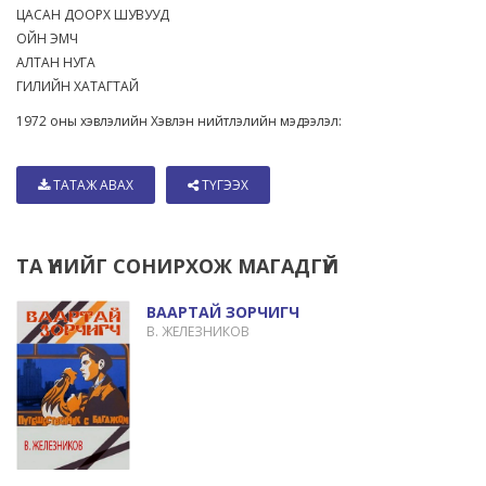
ЦАСАН ДООРХ ШУВУУД
ОЙН ЭМЧ
АЛТАН НУГА
ГИЛИЙН ХАТАГТАЙ
1972 оны хэвлэлийн Хэвлэн нийтлэлийн мэдээлэл:
ТАТАЖ АВАХ
ТҮГЭЭХ
ТА ҮҮНИЙГ СОНИРХОЖ МАГАДГҮЙ
ВААРТАЙ ЗОРЧИГЧ
В. ЖЕЛЕЗНИКОВ