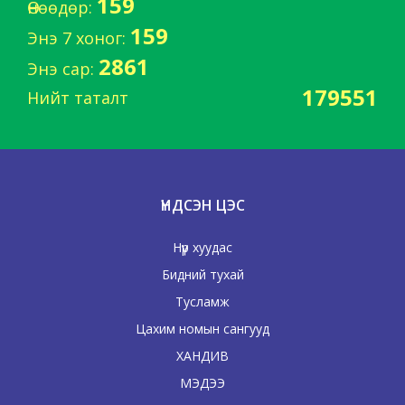
159
Өнөөдөр:
159
Энэ 7 хоног:
2861
Энэ сар:
179551
Нийт таталт
ҮНДСЭН ЦЭС
Нүүр хуудас
Бидний тухай
Тусламж
Цахим номын сангууд
ХАНДИВ
МЭДЭЭ