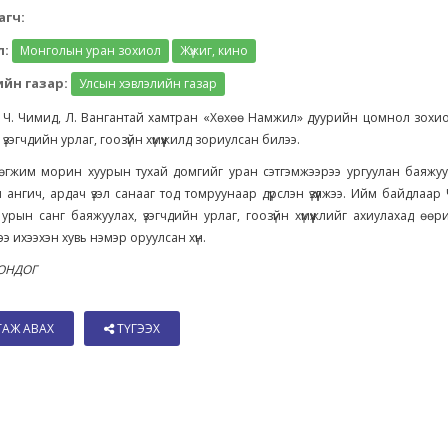
агч:
л:
Монголын уран зохиол
Жүжиг, кино
йн газар:
Улсын хэвлэлийн газар
 Ч. Чимид, Л. Вангантай хамтран «Хөхөө Намжил» дуурийн цомнол зохи
үзэгчдийн урлаг, гоозүйн хүмүүжилд зориулсан билээ.
өгжим морин хуурын тухай домгийг уран сэтгэмжээрээ ургуулан баяжуу
н ангич, ардач үзэл санааг тод томруунаар дүрслэн үзүүлжээ. Ийм байдлаар
урын санг баяжуулах, үзэгчдийн урлаг, гоозүйн хүмүүжлийг ахиулахад өө
ээ ихээхэн хувь нэмэр оруулсан хүн.
ОНДОГ
ТАЖ АВАХ
ТҮГЭЭХ