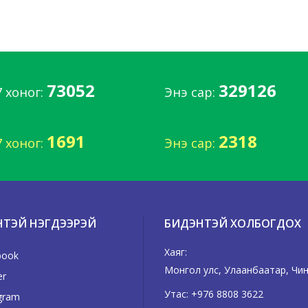
73052
329126
7 хоног:
Энэ сар:
1691
2318
7 хоног:
Энэ сар:
НТЭЙ НЭГДЭЭРЭЙ
БИДЭНТЭЙ ХОЛБОГДОХ
Хаяг:
book
Монгол улс, Улаанбаатар, Чинг
er
Утас:
+976 8808 3622
gram