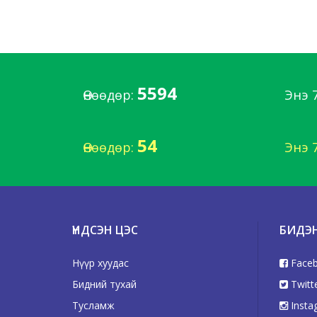
5594
Өнөөдөр:
Энэ 
54
Өнөөдөр:
Энэ 
ҮНДСЭН ЦЭС
БИДЭ
Нүүр хуудас
Face
Бидний тухай
Twitt
Тусламж
Insta