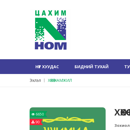
НҮҮР ХУУДАС
БИДНИЙ ТУХАЙ
Т
Эхлэл
ХӨХӨӨ НАМЖИЛ
ХӨХ
6650
90
Зохиол