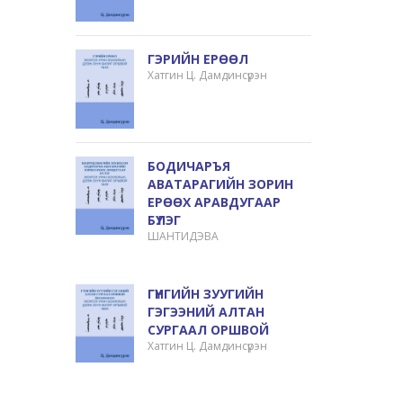
ГЭРИЙН ЕРӨӨЛ
Хатгин Ц. Дамдинсүрэн
БОДИЧАРЪЯ
АВАТАРАГИЙН ЗОРИН
ЕРӨӨХ АРАВДУГААР
БҮЛЭГ
ШАНТИДЭВА
ГҮНГИЙН ЗУУГИЙН
ГЭГЭЭНИЙ АЛТАН
СУРГААЛ ОРШВОЙ
Хатгин Ц. Дамдинсүрэн