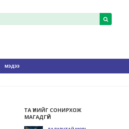
МЭДЭЭ
ТА ҮҮНИЙГ СОНИРХОЖ
МАГАДГҮЙ