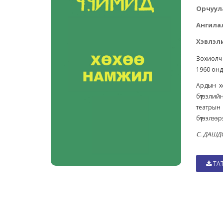
Орчуул
Ангила
Хэвлэли
Зохиолч
1960 онд 
Ардын х
бүтээлий
театрын 
бүтээлээр
С. ДАШД
ТА