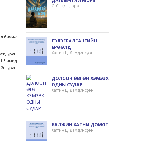
ДАЛАВЧТАЙ МОРЬ
С. Сандагдорж
ол бичиж
ГЭЛЭГБАЛСАНГИЙН
ЕРӨӨЛҮҮД
Хатгин Ц. Дамдинсүрэн
лж, уран
 Ч. Чимид
рийн уран
ДОЛООН ӨВГӨН ХЭМЭЭХ
ОДНЫ СУДАР
Хатгин Ц. Дамдинсүрэн
БАЛЖИН ХАТНЫ ДОМОГ
Хатгин Ц. Дамдинсүрэн