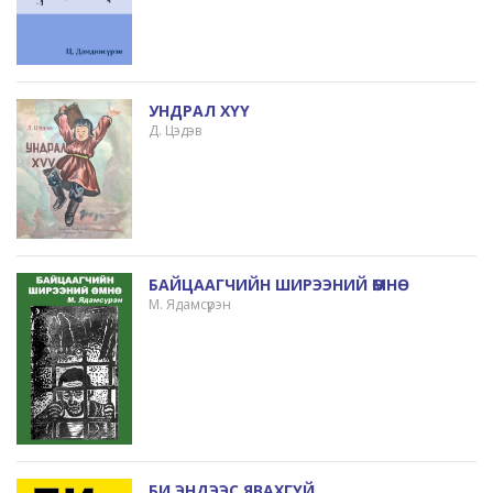
УНДРАЛ ХҮҮ
Д. Цэдэв
БАЙЦААГЧИЙН ШИРЭЭНИЙ ӨМНӨ
М. Ядамсүрэн
БИ ЭНДЭЭС ЯВАХГҮЙ