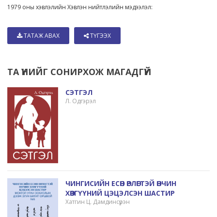
1979 оны хэвлэлийн Хэвлэн нийтлэлийн мэдээлэл:
ТАТАЖ АВАХ
ТҮГЭЭХ
ТА ҮҮНИЙГ СОНИРХОЖ МАГАДГҮЙ
СЭТГЭЛ
Л. Одгэрэл
ЧИНГИСИЙН ЕСӨН ӨРЛӨГТЭЙ ӨНЧИН
ХӨВГҮҮНИЙ ЦЭЦЭЛСЭН ШАСТИР
Хатгин Ц. Дамдинсүрэн