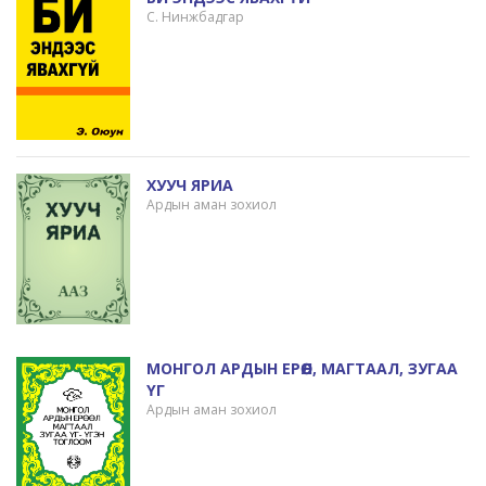
С. Нинжбадгар
ХУУЧ ЯРИА
Ардын аман зохиол
МОНГОЛ АРДЫН ЕРӨӨЛ, МАГТААЛ, ЗУГАА
ҮГ
Ардын аман зохиол