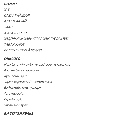
ШҮЛЭГ:
ХҮҮ
САВААГҮЙ МУУР
АЛАГ ШААХАЙ
ЗААН
ХЭН ХЭЛНЭ ВЭ?
ХЭДГЭНИЙН ХАРИУЛТАД ХЭН ТУСЛАХ ВЭ?
ТАВАН ХУРУУ
БОТГОНЫ ТУХАЙ БОДОЛ
ОНЬСОГО:
Ном бичгийн зүйл, түүний зарим хэрэглэл
Ажлын багаж хэрэглэл
Хувцасны зүйл
Эдлэл хэрэглэлийн зарим зүйл
Байгалийн юмс, үзэгдэл
Амьтны зүйл
Гэрийн зүйл
Ургамлын зүйл
БИ ТҮРГЭН ХЭЛЬЕ