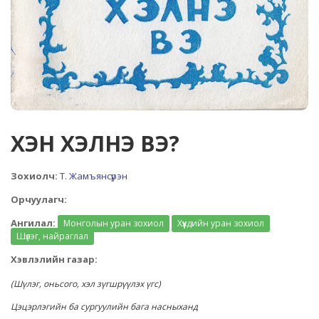
ХЭН ХЭЛНЭ ВЭ?
Зохиолч:
Т. Жамъянсүрэн
Орчуулагч:
Ангилал:
Монголын уран зохиол
Хүүхдийн уран зохиол
Шүлэг, найраглал
Хэвлэлийн газар:
(Шүлэг, оньсого, хэл зүгшрүүлэх үгс)
Цэцэрлэгийн ба сургуулийн бага насныханд