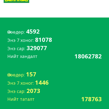
4592
Өнөөдөр:
81078
Энэ 7 хоног:
329077
Энэ сар:
18062782
Нийт хандалт
157
Өнөөдөр:
1446
Энэ 7 хоног:
2073
Энэ сар:
178763
Нийт таталт