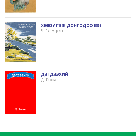
ХӨХӨӨ ЮУ ГЭЖ ДОНГОДОО ВЭ?
Ч. Лхамсүрэн
ДЭГДЭЭХИЙ
Д. Тарва