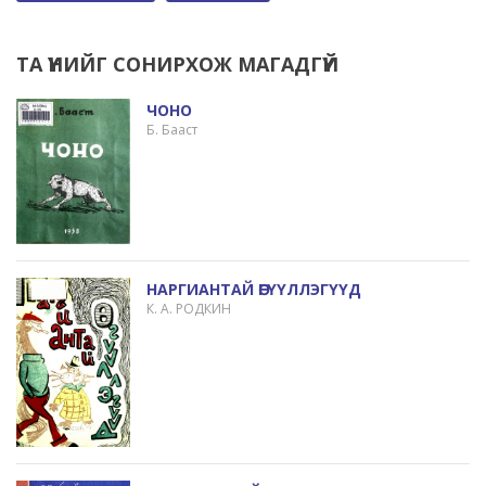
ТА ҮҮНИЙГ СОНИРХОЖ МАГАДГҮЙ
ЧОНО
Б. Бааст
НАРГИАНТАЙ ӨГҮҮЛЛЭГҮҮД
К. А. РОДКИН