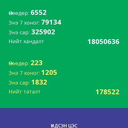
6552
Өнөөдөр:
79134
Энэ 7 хоног:
325902
Энэ сар:
18050636
Нийт хандалт
223
Өнөөдөр:
1205
Энэ 7 хоног:
1832
Энэ сар:
178522
Нийт таталт
ҮНДСЭН ЦЭС