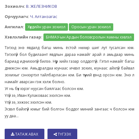
Зохиолч:
В. ЖЕЛЕЗНИКОВ
Орчуулагч:
Ч. Алтанзагас
Ангилал:
Хүүхдийн уран зохиол
Оросын уран зохиол
Хэвлэлийн газар:
БНМАУ-ын Ардын боловсролын яамны хэвлэл
Тэгээд энэ явдалд багш минь ёстой нөхөр шиг лут тусалсан юм.
Тэгээгүй бол будилаант явдлын дараа намайг арай л амьдаар минь
бариад идчихээгүй билээ. Нүүр хийх газар олддоггүй. Гэтэл намайг багш
дэмжсэн юм. Амьдралдаа юунаас ичвэл зохих, юунаас айхгүй байвал
зохихыг сэнхэртэл тайлбарласан юм. Би түүний үгэнд орсон юм. Энэ л
намайг аварсан гэж хэлж болно.
Уг нь бүх хэрэг нуусан баялгаас болсон юм.
Үгүй ээ, Иван Кулаковаас эхэлсэн юм.
Үгүй ээ, ээжээс эхэлсэн юм.
Эсвэл байхгүй юмыг бий болгон боддог миний зангаас ч болсон юм
уу даа...
ТАТАЖ АВАХ
ТҮГЭЭХ