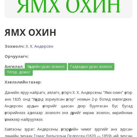
ЯМХ ОХИН
Зохиолч:
Х. Х. Андерсен
Орчуулагч:
Ангилал:
Хүүхдийн уран зохиол
Гадаадын уран зохиол
Үлгэр, домог
Хэвлэлийн газар:
Данийн яруу найрагч, аялагч, үлгэрч Х. Х. Андерсены "Ямх охин" үлгэр
анх 1835 онд "Хүүхдэд зориулсан үлгэр" номын 2-р ботид хэвлэгджээ.
Андерсен ардын үлгэрийг цаасан дээр буулгасан бус бусад
үлгэрийнхээ адилаар зохиолч энэ дүрийг өөрөө зохион, өөрийнхөө
үзэмжээр найруулжээ.
Хавтасны зураг: Андерсены үлгэрүүдийн чимэг зургийг анх зурсан
данийн зураач
Томас Вильгельм Педерсен
(1820 — 1859) -ий зурсан