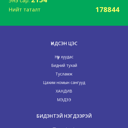
Энэ сар:
178844
Нийт таталт
ҮНДСЭН ЦЭС
Нүүр хуудас
Бидний тухай
Тусламж
Цахим номын сангууд
ХАНДИВ
МЭДЭЭ
БИДЭНТЭЙ НЭГДЭЭРЭЙ