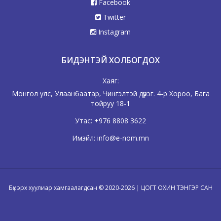
Facebook
Twitter
Instagram
БИДЭНТЭЙ ХОЛБОГДОХ
Хаяг:
Монгол улс, Улаанбаатар, Чингэлтэй дүүрэг. 4-р Хороо, Бага
тойруу 18-1
Утас:
+976 8808 3622
Имэйл:
info@e-nom.mn
Бүх эрх хуулиар хамгаалагдсан © 2020-2026 | ЦОГТ ОХИН ТЭНГЭР САН