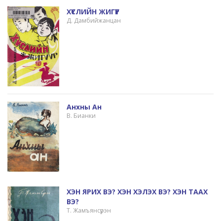
ХҮСЛИЙН ЖИГҮҮР
Д. Дамбийжанцан
Анхны Ан
В. Бианки
ХЭН ЯРИХ ВЭ? ХЭН ХЭЛЭХ ВЭ? ХЭН ТААХ
ВЭ?
Т. Жамъянсүрэн