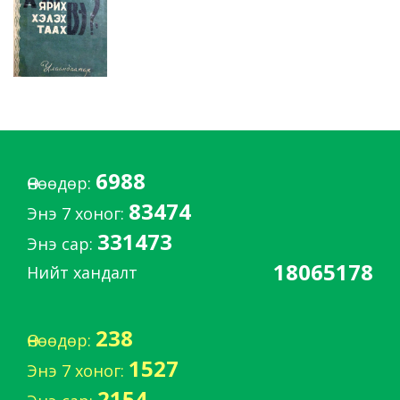
6988
Өнөөдөр:
83474
Энэ 7 хоног:
331473
Энэ сар:
18065178
Нийт хандалт
238
Өнөөдөр:
1527
Энэ 7 хоног:
2154