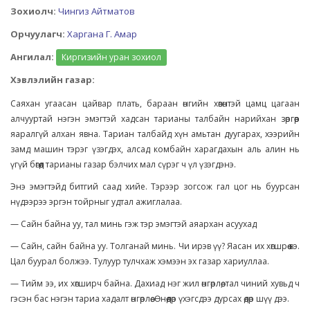
Зохиолч:
Чингиз Айтматов
Орчуулагч:
Харгана Г. Амар
Ангилал:
Киргизийн уран зохиол
Хэвлэлийн газар:
Саяхан угаасан цайвар плать, бараан өнгийн хөвөнтэй цамц цагаан
алчууртай нэгэн эмэгтэй хадсан тарианы талбайн нарийхан зөргөөр
яаралгүй алхан явна. Тариан талбайд хүн амьтан дуугарах, хээрийн
замд машин тэрэг үзэгдэх, алсад комбайн харагдахын аль алин нь
үгүй бөгөөд тарианы газар бэлчих мал сүрэг ч үл үзэгдэнэ.
Энэ эмэгтэйд битгий саад хийе. Тэрээр зогсож гал цог нь буурсан
нүдээрээ эргэн тойрныг удтал ажиглалаа.
— Сайн байна уу, тал минь гэж тэр эмэгтэй аяархан асуухад
— Сайн, сайн байна уу. Толганай минь. Чи ирэв үү? Яасан их хөгшрөө вэ.
Цал буурал болжээ. Тулуур тулчхаж хэмээн эх газар хариуллаа.
— Тийм ээ, их хөгширч байна. Дахиад нэг жил өнгөрлөө, тал чиний хувьд ч
гэсэн бас нэгэн тариа хадалт өнгөрлөө. Өнөөдөр үхэгсдээ дурсах өдөр шүү дээ.