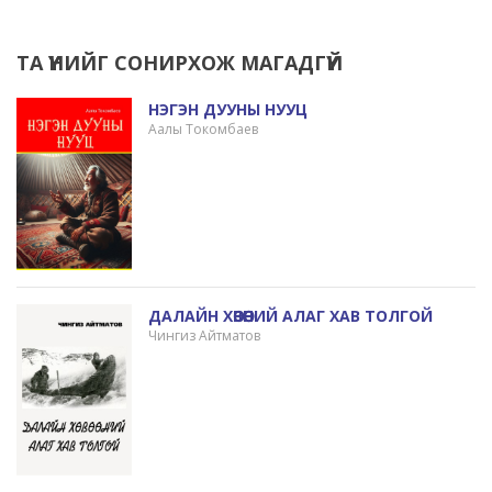
ТА ҮҮНИЙГ СОНИРХОЖ МАГАДГҮЙ
НЭГЭН ДУУНЫ НУУЦ
Аалы Токомбаев
ДАЛАЙН ХӨВӨӨНИЙ АЛАГ ХАВ ТОЛГОЙ
Чингиз Айтматов