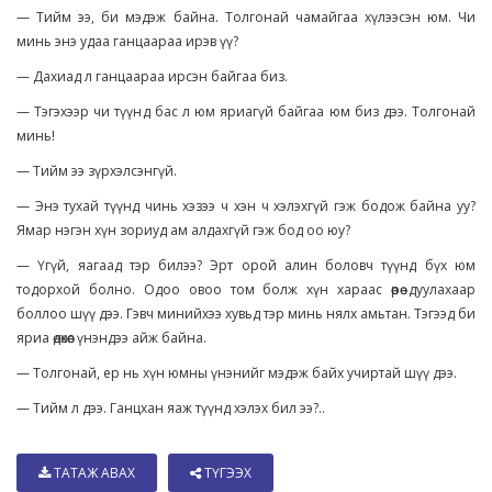
— Тийм ээ, би мэдэж байна. Толгонай чамайгаа хүлээсэн юм. Чи
минь энэ удаа ганцаараа ирэв үү?
— Дахиад л ганцаараа ирсэн байгаа биз.
— Тэгэхээр чи түүнд бас л юм яриагүй байгаа юм биз дээ. Толгонай
минь!
— Тийм ээ зүрхэлсэнгүй.
— Энэ тухай түүнд чинь хэзээ ч хэн ч хэлэхгүй гэж бодож байна уу?
Ямар нэгэн хүн зориуд ам алдахгүй гэж бод оо юу?
— Үгүй, яагаад тэр билээ? Эрт орой алин боловч түүнд бүх юм
тодорхой болно. Одоо овоо том болж хүн хараас өөрөө дуулахаар
боллоо шүү дээ. Гэвч минийхээ хувьд тэр минь нялх амьтан. Тэгээд би
яриа өдөхөөс үнэндээ айж байна.
— Толгонай, ер нь хүн юмны үнэнийг мэдэж байх учиртай шүү дээ.
— Тийм л дээ. Ганцхан яаж түүнд хэлэх бил ээ?..
ТАТАЖ АВАХ
ТҮГЭЭХ