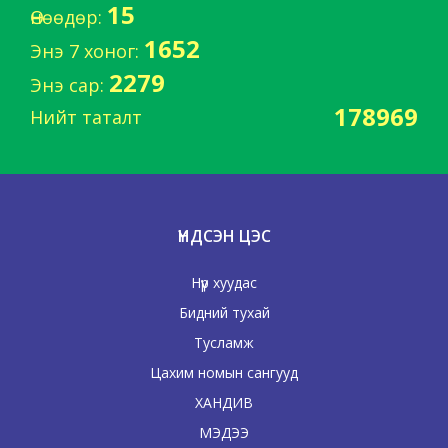
15
Өнөөдөр:
1652
Энэ 7 хоног:
2279
Энэ сар:
178969
Нийт таталт
ҮНДСЭН ЦЭС
Нүүр хуудас
Бидний тухай
Тусламж
Цахим номын сангууд
ХАНДИВ
МЭДЭЭ