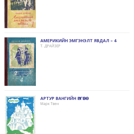
АМЕРИКИЙН ЭМГЭНЭЛТ ЯВДАЛ – 4
Т. ДРАЙЗЕР
АРТУР ВАНГИЙН ӨРГӨӨНӨӨ
Марк Твен