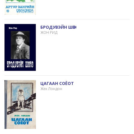
БРОДУВЭЙН ШӨНӨ
ЖОН РИД
ЦАГААН СОЁОТ
Жек Лондон