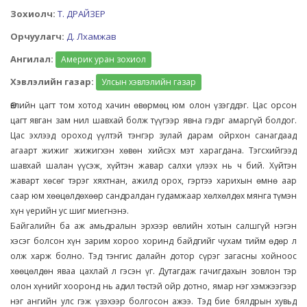
Зохиолч:
Т. ДРАЙЗЕР
Орчуулагч:
Д. Лхамжав
Ангилал:
Америк уран зохиол
Хэвлэлийн газар:
Улсын хэвлэлийн газар
Өвлийн цагт том хотод хачин өвөрмөц юм олон үзэгддэг. Цас орсон
цагт явган зам нил шавхай болж түүгээр явна гэдэг амаргүй болдог.
Цас эхлээд ороход үүлтэй тэнгэр зулай дарам ойрхон санагдаад
агаарт жижиг жижигхэн хөвөн хийсэх мэт харагдана. Тэгсхийгээд
шавхай шалан үүсэж, хүйтэн жавар салхи үлээх нь ч бий. Хүйтэн
жаварт хөсөг тэрэг хяхтнан, ажилд орох, гэртээ харихын өмнө аар
саар юм хөөцөлдөхөөр сандралдан гудамжаар хөлхөлдөх мянга түмэн
хүн үерийн ус шиг миегнэнэ.
Байгалийн ба аж амьдралын эрхээр өвлийн хотын салшгүй нэгэн
хэсэг болсон хүн зарим хороо хоринд байдгийг чухам тийм өдөр л
олж харж болно. Тэд тэнгис далайн дотор сүрэг загасны хойноос
хөөцөлдөн яваа цахлай л гэсэн үг. Дутагдаж гачигдахын зовлон тэр
олон хүнийг хооронд нь адил төстэй ойр дотно, ямар нэг хэмжээгээр
нэг ангийн улс гэж үзэхээр болгосон ажээ. Тэд бие бялдрын хувьд