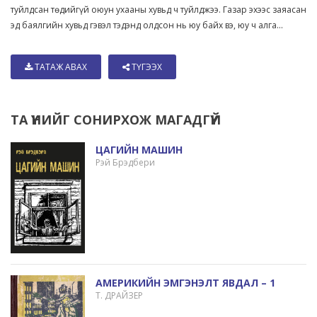
туйлдсан төдийгүй оюун ухааны хувьд ч туйлджээ. Газар эхээс заяасан
эд баялгийн хувьд гэвэл тэдэнд олдсон нь юу байх вэ, юу ч алга...
ТАТАЖ АВАХ
ТҮГЭЭХ
ТА ҮҮНИЙГ СОНИРХОЖ МАГАДГҮЙ
ЦАГИЙН МАШИН
Рэй Брэдбери
АМЕРИКИЙН ЭМГЭНЭЛТ ЯВДАЛ – 1
Т. ДРАЙЗЕР