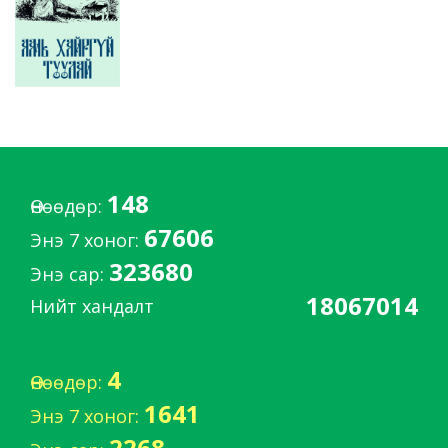
148
Өнөөдөр:
67606
Энэ 7 хоног:
323680
Энэ сар:
18067014
Нийт хандалт
4
Өнөөдөр:
1641
Энэ 7 хоног:
2268