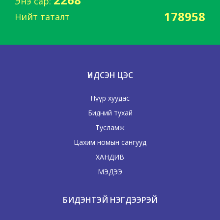
Энэ сар:
178958
Нийт таталт
ҮНДСЭН ЦЭС
Нүүр хуудас
Бидний тухай
Тусламж
Цахим номын сангууд
ХАНДИВ
МЭДЭЭ
БИДЭНТЭЙ НЭГДЭЭРЭЙ