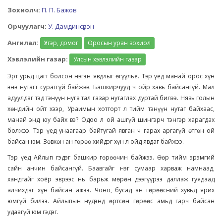
Зохиолч:
П. П. Бажов
Орчуулагч:
У. Дамдинсүрэн
Ангилал:
Үлгэр, домог
Оросын уран зохиол
Хэвлэлийн газар:
Улсын хэвлэлийн газар
Эрт урьд цагт болсон нэгэн явдлыг өгүүлье. Тэр үед манай орос хүн
энэ нутагт сураггүй байжээ. Башкирчууд ч ойр хавь байсангүй. Мал
адуулдаг тэд тэнүүн нуга тал газар нутаглах дуртай билээ. Нязь голын
хөндийн ойт хээр, Ураимын хотгорт л тийм тэнүүн нутаг байхаас,
манай энд юу байх вэ? Одоо л ой ашгүй шингэрч тэнгэр харагдах
болжээ. Тэр үед унаагаар байтугай явган ч гарах аргагүй өтгөн ой
байсан юм. Зөвхөн ан гөрөө хийдэг хүн л ойд явдаг байжээ.
Тэр үед Айлып гэдэг башкир гөрөөчин байжээ. Өөр тийм эрэмгий
сайн анчин байсангүй. Баавгайг нэг сумаар харваж намнаад,
хандгайг хоёр эврээс нь барьж мөрөн дээгүүрээ даллаж гуядаад
алчихдаг хүн байсан ажээ. Чоно, бусад ан гөрөөсний хувьд ярих
юмгүй билээ. Айлыпын нүдэнд өртсөн гөрөөс амьд гарч байсан
удаагүй юм гэдэг.