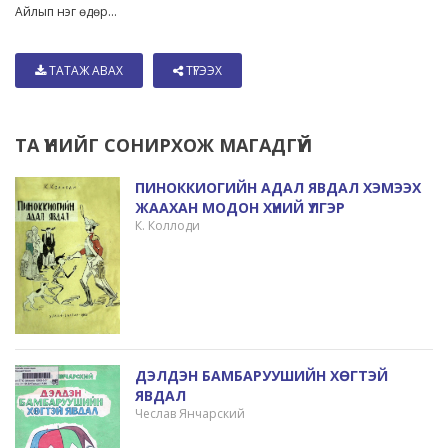
Айлып нэг өдөр...
ТАТАЖ АВАХ
ТҮГЭЭХ
ТА ҮҮНИЙГ СОНИРХОЖ МАГАДГҮЙ
ПИНОККИОГИЙН АДАЛ ЯВДАЛ ХЭМЭЭХ
ЖААХАН МОДОН ХҮНИЙ ҮЛГЭР
К. Коллоди
ДЭЛДЭН БАМБАРУУШИЙН ХӨГТЭЙ
ЯВДАЛ
Чеслав Янчарский