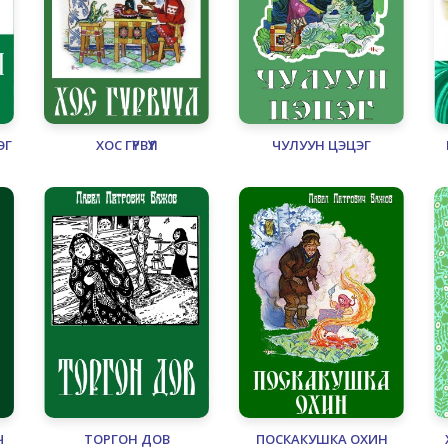
ЭГ
ХОС ГҮРВҮҮЛ
ЧУЛУУН ЦЭЦЭГ
Ч
ТОРГОН ДОВ
ПОСКАКУШКА ОХИН