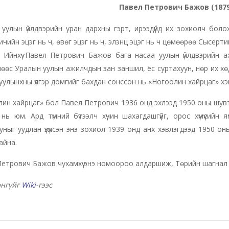
Павел Петрович Бажов (1879
 уулын үйлдвэрийн уран дархны гэрт, ирээдүйд их зохиолч бол
чийн эцэг нь ч, өвөг эцэг нь ч, элэнц эцэг нь ч цөмөөрөө Сысерти
 Ийнхүү Павел Петрович Бажов бага насаа уулын үйлдвэрийн а
өөс Уралын уулын ажилчдын зан заншил, ёс суртахуун, нөр их хө
уулынхны үлгэр домгийг бахдан сонссон нь «Ногоолин хайрцаг» хэм
ин хайрцаг» бол Павел Петрович 1936 онд эхлээд 1950 оны шувта
нь юм. Ард түмний бүтээлч хүчин шахагдашгүйг, орос хүмүүсий
уныг уудлан үзүүлсэн энэ зохиол 1939 онд анх хэвлэгдээд 1950 о
айна.
етрович Бажов чухамхүү энэ номоороо алдаршиж, Төрийн шагнал 
энгүйг
Wiki
-гээс