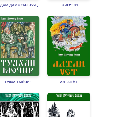
УДАМ ДАМЖСАН НУУЦ
ЖИГҮҮРТ ХҮҮ
ТУЯХАН МӨЧИР
АЛТАН ҮСТ