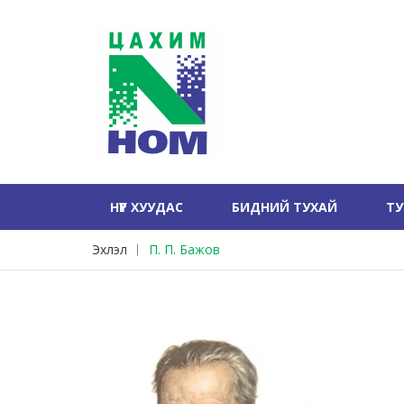
НҮҮР ХУУДАС
БИДНИЙ ТУХАЙ
Т
Эхлэл
П. П. Бажов