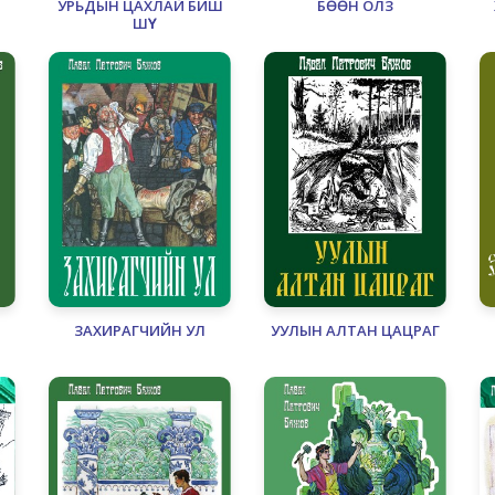
УРЬДЫН ЦАХЛАЙ БИШ
БӨӨН ОЛЗ
ШҮҮ
ЗАХИРАГЧИЙН УЛ
УУЛЫН АЛТАН ЦАЦРАГ