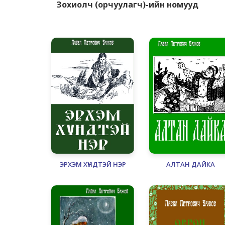
Зохиолч (орчуулагч)-ийн номууд
ЭРХЭМ ХҮНДТЭЙ НЭР
АЛТАН ДАЙКА