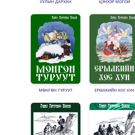
УУЛЫН ДАРХАН
ЦЭНХЭР МОГОЙ
МӨНГӨН ТУРУУТ
ЕРМАКИЙН ХОС ХУН