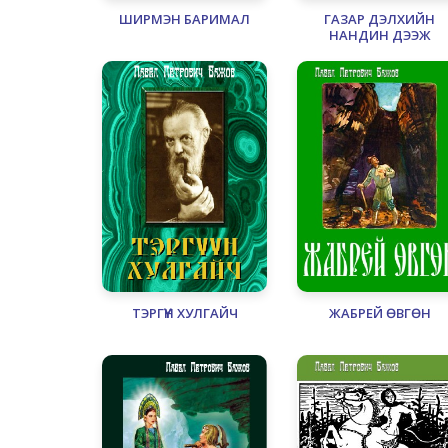
ШИРМЭН БАРИМАЛ
ГАЗАР ДЭЛХИЙН
НАНДИН ДЭЭЖ
ТЭРГҮҮН ХУЛГАЙЧ
ЖАБРЕЙ ӨВГӨН