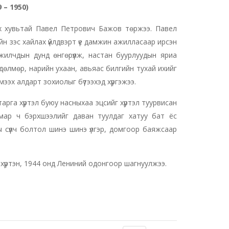
 – 1950)
ох хувьтай Павел Петрович Бажов төржээ. Павел
йн зэс хайлах үйлдвэрт үе дамжин ажилласаар ирсэн
жилчдын дунд өнгөрүүлж, настан буурлуудын яриа
дөлмөр, нарийн ухаан, авьяас билгийн тухай ихийг
ээх алдарт зохиолыг бүтээхэд хүргэжээ.
рга хүртэл буюу насныхаа эцсийг хүртэл туурвисан
н ямар ч бэрхшээлийг даван туулдаг хатуу бат ёс
ны сүүлч болтол шинэ шинэ үлгэр, домгоор баяжсаар
хүртэн, 1944 онд Лениний одонгоор шагнуулжээ.