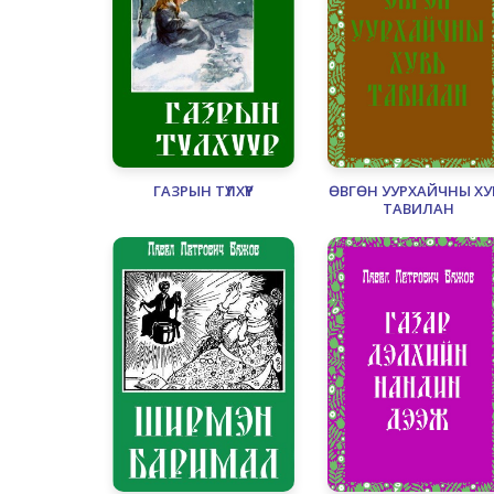
ГАЗРЫН ТҮЛХҮҮР
ӨВГӨН УУРХАЙЧНЫ ХУ
ТАВИЛАН