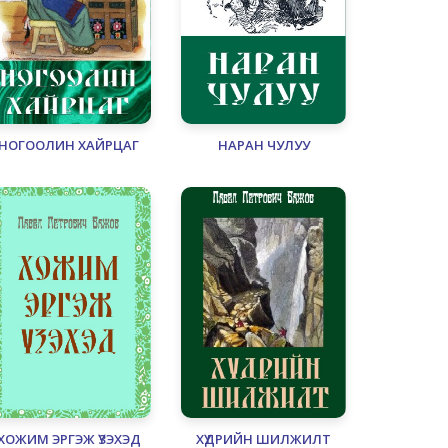
НОГООЛИН ХАЙРЦАГ
НАРАН ЧУЛУУ
ХОЖИМ ЭРГЭЖ ҮЗЭХЭД
ХҮДРИЙН ШИЛЖИЛТ