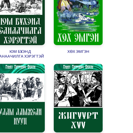
ЮМ БҮХЭНД
ХӨХ ЭМГЭН
АНААЧИЛГА ХЭРЭГТЭЙ