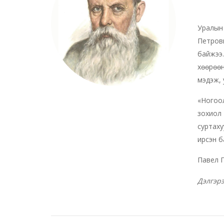
Уралын
Петрови
байжээ.
хөөрөөн
мэдэж, 
«Ногоол
зохиол 
суртаху
ирсэн б
Павел П
Дэлгэр