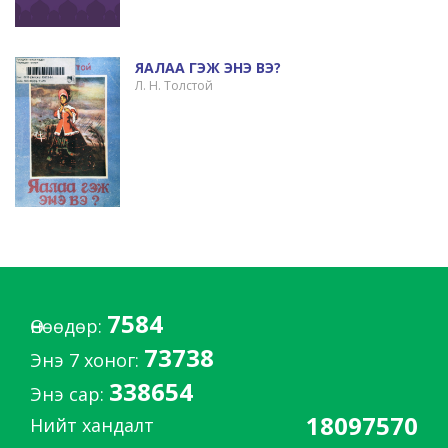
ЯАЛАА ГЭЖ ЭНЭ ВЭ?
Л. Н. Толстой
7584
Өнөөдөр:
73738
Энэ 7 хоног:
338654
Энэ сар:
18097570
Нийт хандалт