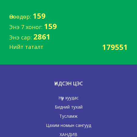
159
Өнөөдөр:
159
Энэ 7 хоног:
2861
Энэ сар:
179551
Нийт таталт
ҮНДСЭН ЦЭС
Нүүр хуудас
Бидний тухай
Тусламж
Цахим номын сангууд
ХАНДИВ