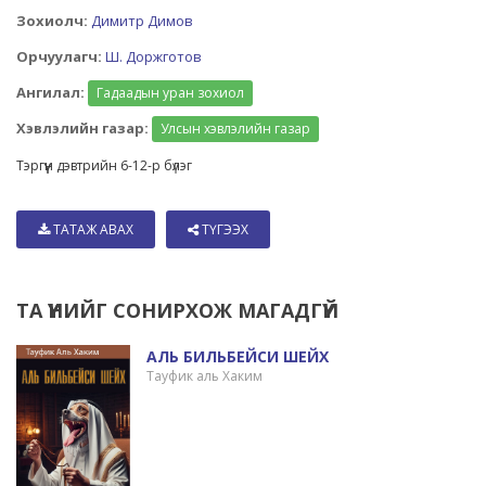
Зохиолч:
Димитр Димов
Орчуулагч:
Ш. Доржготов
Ангилал:
Гадаадын уран зохиол
Хэвлэлийн газар:
Улсын хэвлэлийн газар
Тэргүүн дэвтрийн 6-12-р бүлэг
ТАТАЖ АВАХ
ТҮГЭЭХ
ТА ҮҮНИЙГ СОНИРХОЖ МАГАДГҮЙ
АЛЬ БИЛЬБЕЙСИ ШЕЙХ
Тауфик аль Хаким