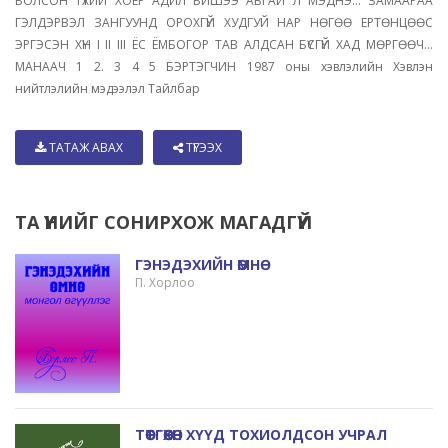
БОЛСОН ТҮҮХИЙ ХОЁР АДИЛ БИШЭЭ АВГАЙ Л МЭДНЭ... ЗАМААРАА
ГЭЛДЭРВЭЛ ЗАНГУУНД ОРОХГҮЙ ХУДГУЙ НАР НӨГӨӨ ЕРТӨНЦӨӨС
ЭРГЭСЭН ХҮН I II III ЁС ЁМБОГОР ТАВ АЛДСАН БҮСГҮЙ ХАД МӨРГӨӨЧ...
МАНААЧ 1 2. 3 4 5 БЭРТЭГЧИН 1987 оны хэвлэлийн Хэвлэн
нийтлэлийн мэдээлэл Тайлбар
ТАТАЖ АВАХ
ТҮГЭЭХ
ТА ҮҮНИЙГ СОНИРХОЖ МАГАДГҮЙ
ГЭНЭДЭХИЙН ӨМНӨ
П. Хорлоо
ТӨӨТГӨӨХӨН ХҮҮД ТОХИОЛДСОН УЧРАЛ