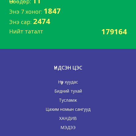
11
Өнөөдөр:
1847
Энэ 7 хоног:
2474
Энэ сар:
179164
Нийт таталт
ҮНДСЭН ЦЭС
Нүүр хуудас
Бидний тухай
Тусламж
Цахим номын сангууд
ХАНДИВ
МЭДЭЭ