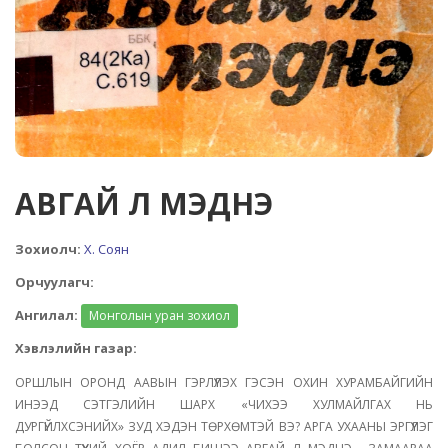
АВГАЙ Л МЭДНЭ
Зохиолч:
Х. Соян
Орчуулагч:
Ангилал:
Монголын уран зохиол
Хэвлэлийн газар:
ОРШЛЫН ОРОНД ААВЫН ГЭРЛҮҮЛЭХ ГЭСЭН ОХИН ХУРАМБАЙГИЙН
ИНЭЭД СЭТГЭЛИЙН ШАРХ «ЧИХЭЭ ХУЛМАЙЛГАХ НЬ
ДУРГҮЙЛХСЭНИЙХ» ЗУД ХЭДЭН ТӨРХӨМТЭЙ ВЭ? АРГА УХААНЫ ЭРГҮҮЛЭГ