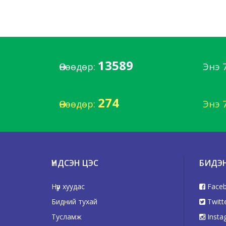
13589
Өнөөдөр:
Энэ 
274
Өнөөдөр:
Энэ 
ҮНДСЭН ЦЭС
БИДЭ
Нүүр хуудас
Face
Бидний тухай
Twitt
Тусламж
Insta