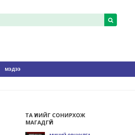
МЭДЭЭ
ТА ҮҮНИЙГ СОНИРХОЖ
МАГАДГҮЙ