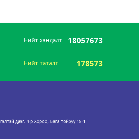
18057673
Нийт хандалт
178573
Нийт таталт
лтэй дүүрэг. 4-р Хороо, Бага тойруу 18-1