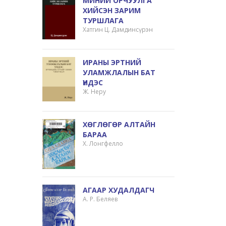
МИНИЙ ОРЧУУЛГА
ХИЙСЭН ЗАРИМ
ТУРШЛАГА
Хатгин Ц. Дамдинсүрэн
ИРАНЫ ЭРТНИЙ
УЛАМЖЛАЛЫН БАТ
ҮНДЭС
Ж. Неру
ХӨГЛӨГӨР АЛТАЙН
БАРАА
Х. Лонгфелло
АГААР ХУДАЛДАГЧ
А. Р. Беляев