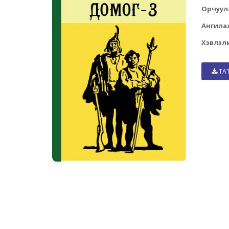
Орчуул
Ангила
Хэвлэли
ТА