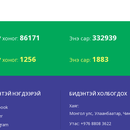
86171
332939
7 хоног:
Энэ сар:
1256
1883
7 хоног:
Энэ сар:
НТЭЙ НЭГДЭЭРЭЙ
БИДЭНТЭЙ ХОЛБОГДОХ
Хаяг:
book
Монгол улс, Улаанбаатар, Чингэ
er
Утас:
+976 8808 3622
gram