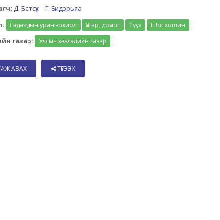
агч:
Д. Батсүх
Г. Бидэрьяа
л:
Гадаадын уран зохиол
Үлгэр, домог
Түүх
Шог хошин
йн газар:
Улсын хэвлэлийн газар
ТАЖ АВАХ
ТҮГЭЭХ