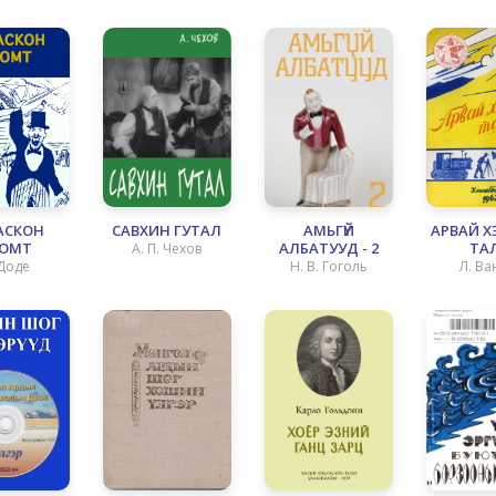
АСКОН
САВХИН ГУТАЛ
АМЬГҮЙ
АРВАЙ Х
ОМТ
АЛБАТУУД - 2
ТА
А. П. Чехов
 Доде
Н. В. Гоголь
Л. Ва