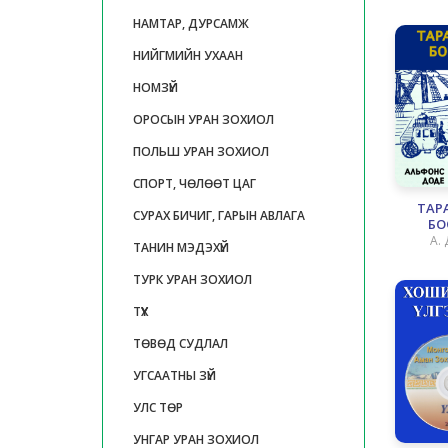
НАМТАР, ДУРСАМЖ
НИЙГМИЙН УХААН
НОМЗҮЙ
ОРОСЫН УРАН ЗОХИОЛ
ПОЛЬШ УРАН ЗОХИОЛ
СПОРТ, ЧӨЛӨӨТ ЦАГ
ТАР
СУРАХ БИЧИГ, ГАРЫН АВЛАГА
БО
А.
ТАНИН МЭДЭХҮЙ
ТУРК УРАН ЗОХИОЛ
ТҮҮХ
ТӨВӨД СУДЛАЛ
УГСААТНЫ ЗҮЙ
УЛС ТӨР
УНГАР УРАН ЗОХИОЛ