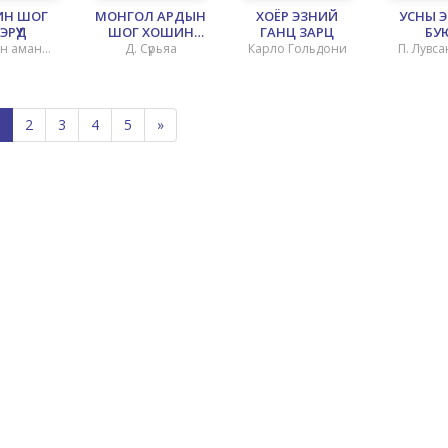
Н ШОГ
МОНГОЛ АРДЫН
ХОЁР ЭЗНИЙ
УСНЫ ЭР
ЭРҮҮД
ШОГ ХОШИН
ГАНЦ ЗАРЦ
БУ
ҮЛГЭР
"БОРЗ
н аман
Д. Сүрьяа
Карло Гольдони
П. Лувс
ЯВД
хиол
2
3
4
5
»