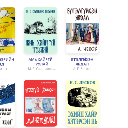
ЭЭРИЙН
АМЬ ХАЙРГҮЙ
БҮТЭЛГҮЙХЭН
ЛД
ТУУЛАЙ
ЯВДАЛ
нган
М. Е. Салтыков-
А. П. Чехов
Щедрин