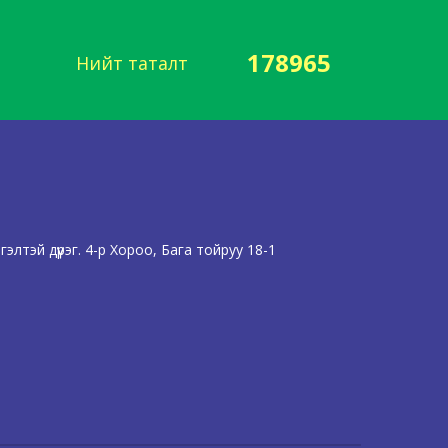
178965
Нийт таталт
лтэй дүүрэг. 4-р Хороо, Бага тойруу 18-1