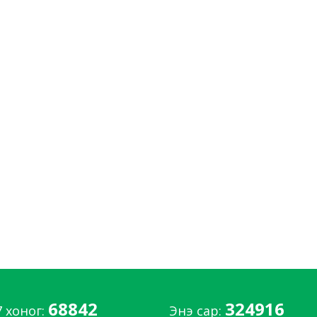
68842
324916
7 хоног:
Энэ сар: