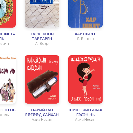
МШИГТ»
ТАРАСКОНЫ
ХАР ШИЛТ
ЛЬ
ТАРТАРЕН
Л. Ванган
Несин
А. Доде
ЭСЭН НЬ
НАРИЙХАН
ШИВЭГЧИН АВАХ
БӨГӨӨД САЙХАН
ГЭСЭН НЬ
Гоголь
Азиз Несин
Азиз Несин