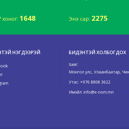
1648
2275
7 хоног:
Энэ сар:
НТЭЙ НЭГДЭЭРЭЙ
БИДЭНТЭЙ ХОЛБОГДОХ
Хаяг:
book
Монгол улс, Улаанбаатар, Чингэ
er
Утас:
+976 8808 3622
gram
Имэйл:
info@e-nom.mn