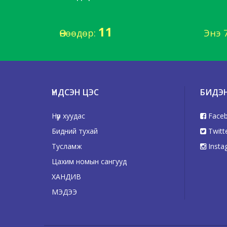
11
Өнөөдөр:
Энэ 
ҮНДСЭН ЦЭС
БИДЭ
Нүүр хуудас
Face
Бидний тухай
Twitt
Тусламж
Insta
Цахим номын сангууд
ХАНДИВ
МЭДЭЭ