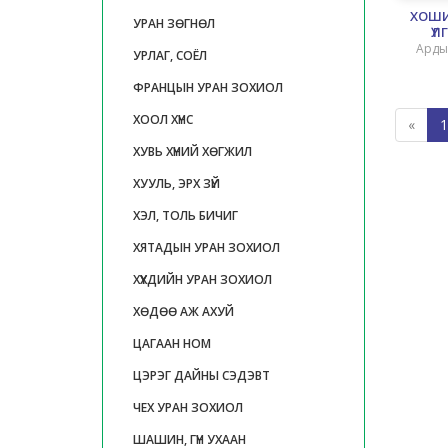
ХОШИ
УРАН ЗӨГНӨЛ
ҮЛГ
Арды
УРЛАГ, СОЁЛ
зо
ФРАНЦЫН УРАН ЗОХИОЛ
ХООЛ ХҮНС
«
1
ХУВЬ ХҮНИЙ ХӨГЖИЛ
ХУУЛЬ, ЭРХ ЗҮЙ
ХЭЛ, ТОЛЬ БИЧИГ
ХЯТАДЫН УРАН ЗОХИОЛ
ХҮҮХДИЙН УРАН ЗОХИОЛ
ХӨДӨӨ АЖ АХУЙ
ЦАГААН НОМ
ЦЭРЭГ ДАЙНЫ СЭДЭВТ
ЧЕХ УРАН ЗОХИОЛ
ШАШИН, ГҮН УХААН