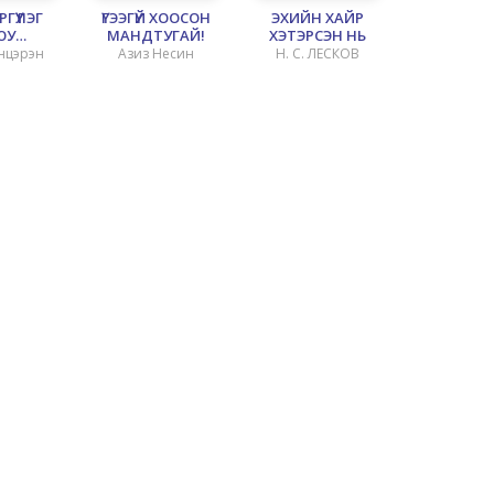
ГҮҮЛЭГ
ҮГЭЭГҮЙ ХООСОН
ЭХИЙН ХАЙР
ЮУ
МАНДТУГАЙ!
ХЭТЭРСЭН НЬ
ООНЫ
анцэрэн
Азиз Несин
Н. С. ЛЕСКОВ
АЛ"