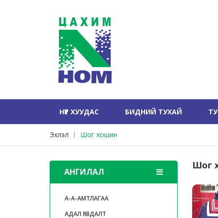
НҮҮР ХУУДАС
БИДНИЙ ТУХАЙ
Т
Эхлэл
Шог хошин
Шог 
АНГИЛАЛ
А-А-АМТЛАГАА
АДАЛ ЯВДАЛТ