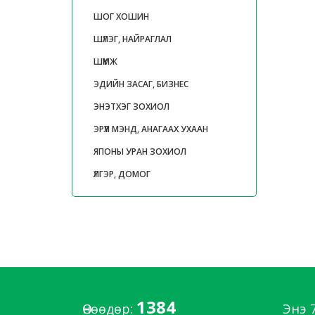
ШОГ ХОШИН
ШҮЛЭГ, НАЙРАГЛАЛ
ШҮҮМЖ
ЭДИЙН ЗАСАГ, БИЗНЕС
ЭНЭТХЭГ ЗОХИОЛ
ЭРҮҮЛ МЭНД, АНАГААХ УХААН
ЯПОНЫ УРАН ЗОХИОЛ
ҮЛГЭР, ДОМОГ
1384
Өнөөдөр:
Энэ 