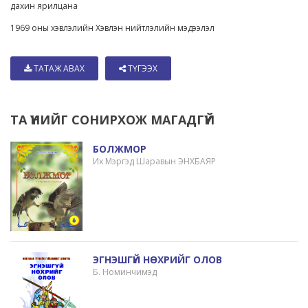
дахин ярилцана
1969 оны хэвлэлийн Хэвлэн нийтлэлийн мэдээлэл
ТАТАЖ АВАХ
ТҮГЭЭХ
ТА ҮҮНИЙГ СОНИРХОЖ МАГАДГҮЙ
БОЛЖМОР
Их Мэргэд Шаравын ЭНХБАЯР
ЭГНЭШГҮЙ НӨХРИЙГ ОЛОВ
Б. Номинчимэд