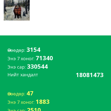
3154
Өнөөдөр:
71340
Энэ 7 хоног:
330544
Энэ сар:
18081473
Нийт хандалт
47
Өнөөдөр:
1883
Энэ 7 хоног:
2510
Энэ сар: