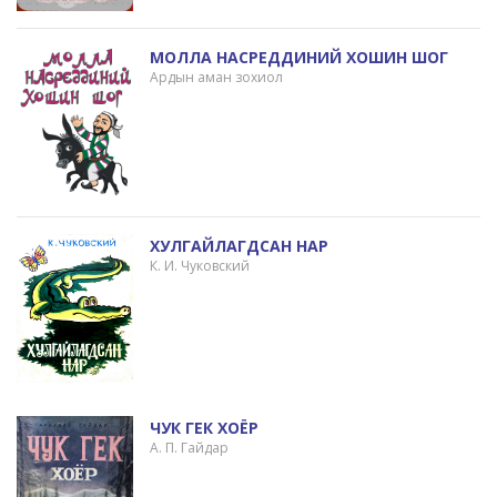
МОЛЛА НАСРЕДДИНИЙ ХОШИН ШОГ
Ардын аман зохиол
ХУЛГАЙЛАГДСАН НАР
К. И. Чуковский
ЧУК ГЕК ХОЁР
А. П. Гайдар