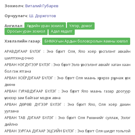
Зохиолч:
Виталий Губарев
Орчуулагч:
Ш. Доржготов
Ангилал:
Хүүхдийн уран зохиол
Үлгэр, домог
Оросын уран зохиол
Адал явдалт
Хэвлэлийн газар:
БНМАУ-ын Ардын боловсролын яамны хэвлэл
АРАВДУГААР БҮЛЭГ : Энэ бүлэгт Оля, Яло хоёр үзэсгэлэнт авхайн
шилтгээнд очно
АРВАН НЭГДҮГЭЭР БҮЛЭГ : Энэ бүлэгт Ээлэ үзэсгэлэнт авхайг хатан хаан
бол гэж ятгана
АРВАН ХОЁРДУГААР БҮЛЭГ : Энэ бүлэгт Оля маань хүрхрээ рүү унаж үхэх
дөхнө
АРВАН ГУРАВДУГААР БҮЛЭГ : Энэ бүлэгт Яло маань газар доогуур
үнэхээр зам байгааг мэдэж авна
АРВАН ДӨРӨВ ДҮГЭЭР БҮЛЭГ : Энэ бүлэгт Яло, Оля хоёр дахин
уулзана
АРВАН ТАВ ДУГААР БҮЛЭГ : Энэ бүлэгт Оля Рөхөнийг суллаж, Ээлэг
дийлнэ
АРВАН ЗУРГАА ДУГААР ЭЦСИЙН БҮЛЭГ : Энэ бүлэгт Оля шидэт тольтой