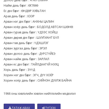
Долоо дахь бүлэг : «ГАЛ ОХИН»
Найм дахь бүлэг : ӨГЛӨӨ
Ес дэх бүлэг : ӨНДӨР ХУВЬТАН
Арав дахь бүлэг : ХЭЭР
Арван нэг дэх бүлэг : АНХНЫ ЦАЛИН
Арван хоёр дахь бүлэг : БОДОЛД АВТСАН ШӨНӨ
Арван гурав дахь бүлэг : ҮДЭЭС ХОЙШ
Арван дөрөв дэх бүлэг : ШУУГИАНТ БҮЛ
Арван тав дахь бүлэг : ҮДЭШЛЭГ
Арван зургаа дахь бүлэг : ЭРЭЛ
Арван долоо дахь бүлэг : ДҮРСГҮЙЕЭ
Арван найм дахь бүлэг : ЗАРЛАЛ
Арван ес дэх бүлэг : ТАЙЛДААГҮЙ НУУЦ
Хорь дахь бүлэг : ЗҮҮД
Хорин нэг дэх бүлэг : ЭГЧ, ДҮҮ ХОЁР
Хорин хоёр дахь бүлэг : СИЙНЭН ДУУЛЖ БАЙНА
1966 оны хэвлэлийн хэвлэн нийтлэлийн мэдээлэл
ТАТАЖ АВАХ
ТҮГЭЭХ