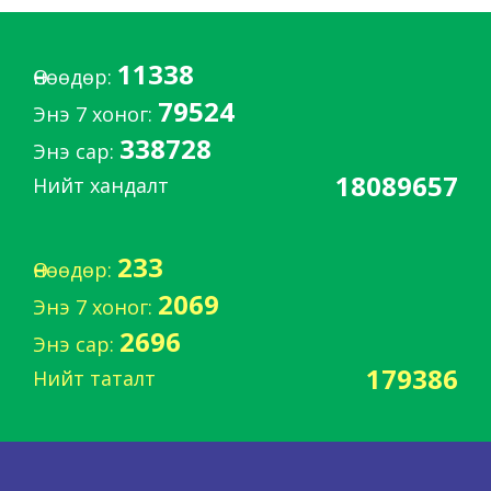
11338
Өнөөдөр:
79524
Энэ 7 хоног:
338728
Энэ сар:
18089657
Нийт хандалт
233
Өнөөдөр:
2069
Энэ 7 хоног:
2696
Энэ сар:
179386
Нийт таталт