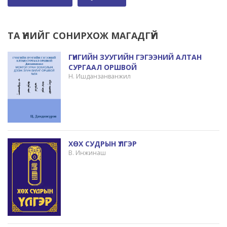
ТА ҮҮНИЙГ СОНИРХОЖ МАГАДГҮЙ
ГҮНГИЙН ЗУУГИЙН ГЭГЭЭНИЙ АЛТАН
СУРГААЛ ОРШВОЙ
Н. Ишданзанванжил
ХӨХ СУДРЫН ҮЛГЭР
В. Инжинаш