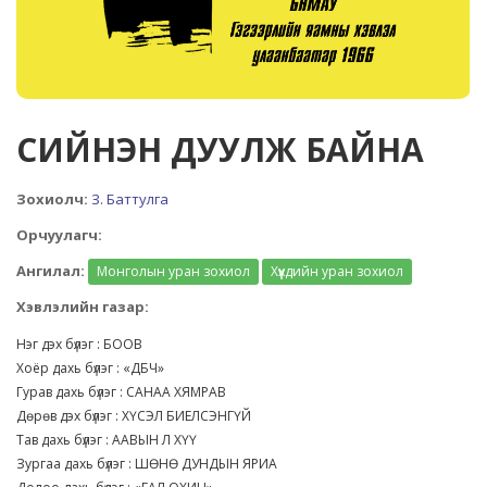
СИЙНЭН ДУУЛЖ БАЙНА
Зохиолч:
З. Баттулга
Орчуулагч:
Ангилал:
Монголын уран зохиол
Хүүхдийн уран зохиол
Хэвлэлийн газар:
Нэг дэх бүлэг : БООВ
Хоёр дахь бүлэг : «ДБЧ»
Гурав дахь бүлэг : САНАА ХЯМРАВ
Дөрөв дэх бүлэг : ХҮСЭЛ БИЕЛСЭНГҮЙ
Тав дахь бүлэг : ААВЫН Л ХҮҮ
Зургаа дахь бүлэг : ШӨНӨ ДУНДЫН ЯРИА