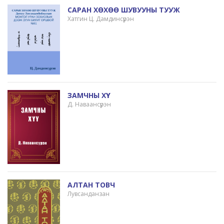
САРАН ХӨХӨӨ ШУВУУНЫ ТУУЖ
Хатгин Ц. Дамдинсүрэн
ЗАМЧНЫ ХҮҮ
Д. Наваансүрэн
АЛТАН ТОВЧ
Лувсанданзан