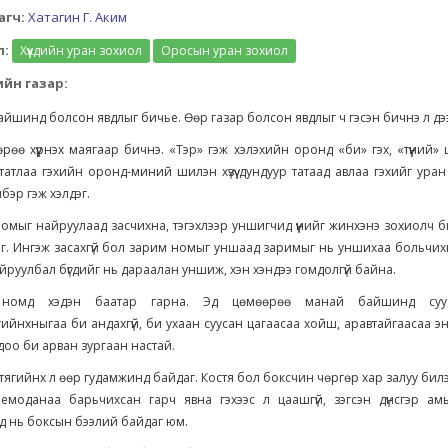
агч:
Хатагин Г. Аким
л:
Хүүхдийн уран зохиол
Оросын уран зохиол
йн газар:
йшинд болсон явдлыг бичье. Өөр газар болсон явдлыг ч гэсэн бичнэ л дэ
өрөө хүүрнэх маягаар бичнэ. «Тэр» гэж хэлэхийн оронд «би» гэх, «түүний» ши
татлаа гэхийн оронд-миний шилэн хүзүү дундуур татаад авлаа гэхийг ура
элбэр гэж хэлдэг.
мыг найруулаад засчихна, тэгэхлээр уншигчид үүнийг жинхэнэ зохиолч 
г. Ингэж засахгүй бол зарим номыг уншаад заримыг нь уншихаа больчих
йруулбал бүгдийг нь дараалан уншиж, хэн хэндээ гомдолгүй байна.
номд хэдэн баатар гарна. Эд цөмөөрөө манай байшинд суу
йнхныгаа би андахгүй, би ухаан суусан цагаасаа хойш, аравтайгаасаа э
доо би арван зургаан настай.
тягийнх л өөр гудамжинд байдаг. Костя бол боксчин чөргөр хар залуу бил
чемоданаа барьчихсан гарч явна гэхээс л цаашгүй, зэгсэн дүнсгэр амь
д нь боксын бээлий байдаг юм.