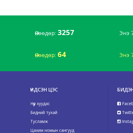
3257
Өнөөдөр:
Энэ 
64
Өнөөдөр:
Энэ 
ҮНДСЭН ЦЭС
БИДЭ
Нүүр хуудас
Face
Бидний тухай
Twitt
Тусламж
Insta
Цахим номын сангууд