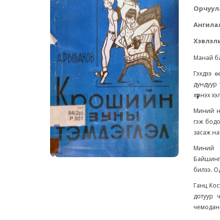
Орчуул
Ангила
Хэвлэли
Манай ба
Гэхдээ ө
дундуур 
хүүрнэх х
Миний но
гэж бодо
засаж на
Миний 
Байшинги
билээ. О
Ганц Кос
дотуур 
чемодан