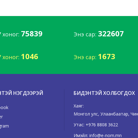
75839
322607
7 хоног:
Энэ сар:
1046
1673
7 хоног:
Энэ сар:
НТЭЙ НЭГДЭЭРЭЙ
БИДЭНТЭЙ ХОЛБОГДОХ
Хаяг:
book
Монгол улс, Улаанбаатар, Чингэ
er
Утас:
+976 8808 3622
gram
Имэйл:
info@e-nom.mn