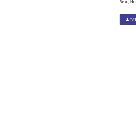
Веэн, Иг
ТА