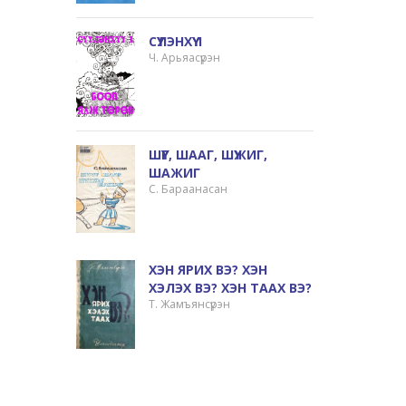
СҮҮЛЭНХҮҮ 1
Ч. Арьяасүрэн
ШҮҮГ, ШААГ, ШҮЖИГ,
ШАЖИГ
С. Бараанасан
ХЭН ЯРИХ ВЭ? ХЭН
ХЭЛЭХ ВЭ? ХЭН ТААХ ВЭ?
Т. Жамъянсүрэн