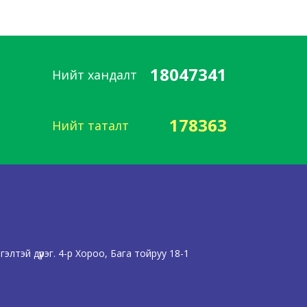
18047341
Нийт хандалт
178363
Нийт таталт
лтэй дүүрэг. 4-р Хороо, Бага тойруу 18-1