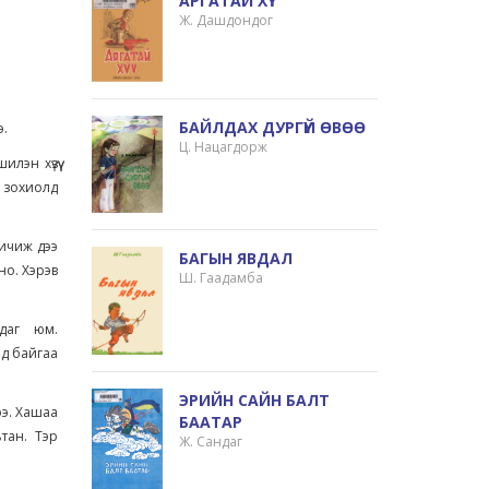
АРГАТАЙ ХҮҮ
Ж. Дашдондог
БАЙЛДАХ ДУРГҮЙ ӨВӨӨ
э.
Ц. Нацагдорж
лэн хүзүү
н зохиолд
бичиж дээ
БАГЫН ЯВДАЛ
но. Хэрэв
Ш. Гаадамба
даг юм.
нд байгаа
ЭРИЙН САЙН БАЛТ
ээ. Хашаа
БААТАР
тан. Тэр
Ж. Сандаг