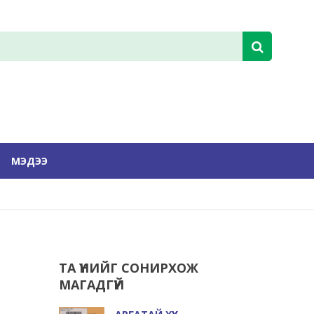
МЭДЭЭ
ТА ҮҮНИЙГ СОНИРХОЖ
МАГАДГҮЙ