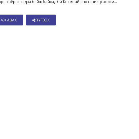
орь хоёрыг гадаа байж байхад би Костятай анх танилцсан юм...
ТАЖ АВАХ
ТҮГЭЭХ