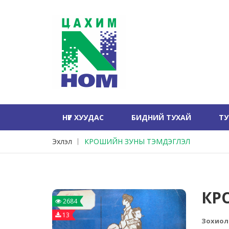
НҮҮР ХУУДАС
БИДНИЙ ТУХАЙ
Т
Эхлэл
КРОШИЙН ЗУНЫ ТЭМДЭГЛЭЛ
КР
2684
13
Зохиол