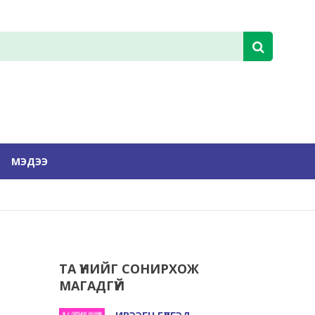
МЭДЭЭ
ТА ҮҮНИЙГ СОНИРХОЖ
МАГАДГҮЙ