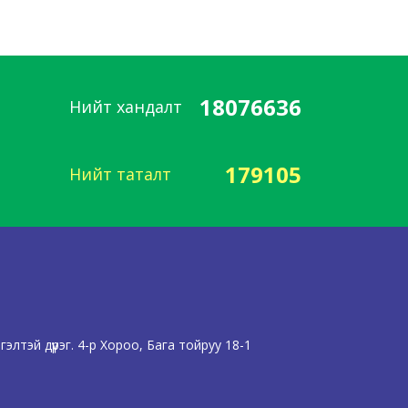
18076636
Нийт хандалт
179105
Нийт таталт
лтэй дүүрэг. 4-р Хороо, Бага тойруу 18-1