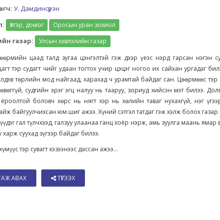
агч:
У. Дамдинсүрэн
л:
Үлгэр, домог
Оросын уран зохиол
йн газар:
Улсын хэвлэлийн газар
өрмийн цаад талд зугаа цэнгэлтэй гэж дээр үеэс нэрд гарсан нэгэн су
агт тэр судагт чийг удаан тогтох учир цэцэг ногоо их сайхан ургадаг бил
лдэв төрлийн мод найгаад, харахад ч урамтай байдаг сан. Цөөрмөөс тэр 
өвөггүй, судгийн эрэг эгц налуу нь тааруу, зориуд хийсэн мэт билээ. До
 ёроолтой боловч хөрс нь нягт хэр нь хөлийн таваг нухахгүй, нэг үгээ
йж байгуулчихсан юм шиг ажээ. Хүний сэтгэл татдаг гэж хэлж болох газар 
түүдэг гал түлчхээд, галзуу улаанаа ганц хоёр нэрж, амь зуулга маань ямар в
у харж суухад зүгээр байдаг билээ.
үмүүс тэр сувагт хэзээнээс дассан ажээ...
ТАЖ АВАХ
ТҮГЭЭХ