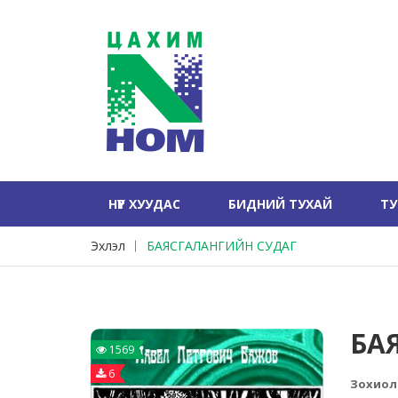
НҮҮР ХУУДАС
БИДНИЙ ТУХАЙ
Т
Эхлэл
БАЯСГАЛАНГИЙН СУДАГ
БА
1569
6
Зохиол