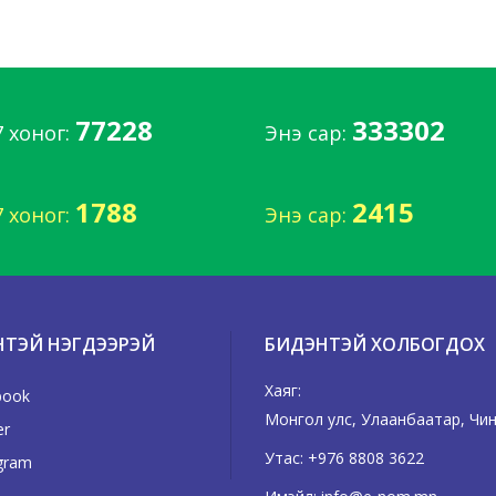
77228
333302
7 хоног:
Энэ сар:
1788
2415
7 хоног:
Энэ сар:
НТЭЙ НЭГДЭЭРЭЙ
БИДЭНТЭЙ ХОЛБОГДОХ
Хаяг:
book
Монгол улс, Улаанбаатар, Чингэ
er
Утас:
+976 8808 3622
gram