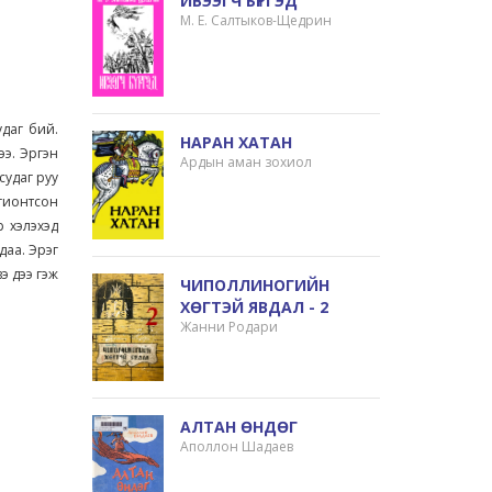
ИВЭЭГЧ БҮРГЭД
М. Е. Салтыков-Щедрин
даг бий.
НАРАН ХАТАН
ээ. Эргэн
Ардын аман зохиол
судаг руу
лгионтсон
р хэлэхэд
даа. Эрэг
э дээ гэж
ЧИПОЛЛИНОГИЙН
ХӨГТЭЙ ЯВДАЛ - 2
Жанни Родари
АЛТАН ӨНДӨГ
Аполлон Шадаев