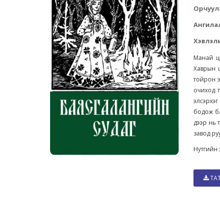
Орчуул
Ангила
Хэвлэли
Манай цө
Хаврын ц
тойрон э
очиход т
элсэрхэг
бодож ба
дээр нь 
завод ру
Нутгийн х
ТА