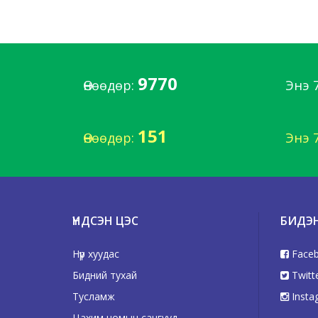
9770
Өнөөдөр:
Энэ 
151
Өнөөдөр:
Энэ 
ҮНДСЭН ЦЭС
БИДЭ
Нүүр хуудас
Face
Бидний тухай
Twitt
Тусламж
Insta
Цахим номын сангууд