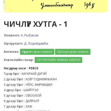
ЧИЧЛҮҮР ХУТГА - 1
Зохиолч:
А. Рыбаков
Орчуулагч:
Д. Лодойдамба
Ангилал:
Хүүхдийн уран зохиол
Оросын уран зохиол
Хэвлэлийн газар:
ГЭГЭЭРЛИЙН ЯАМНЫ ХЭВЛЭЛ
Нэгдүгээр хэсэг : РЕВСК
Тэргүүн бүлэг : ХАГАРХАЙ ДУГУЙ
2 дугаар бүлэг : ХОЁР ГУДАМЖНЫХАН
3 дугаар бүлэг : ҮЙЛС, МӨРӨӨДӨЛ
4 дүгээр бүлэг : ШИЙТГЭЛ
5 дугаар бүлэг : ОВООХОЙ
6 дугаар бүлэг : ДАЙРАЛТ
7 дугаар бүлэг : ЭЭЖ