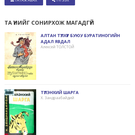
ТАТАЖ АВАХ
ТҮГЭЭХ
ТА ҮҮНИЙГ СОНИРХОЖ МАГАДГҮЙ
АЛТАН ТҮЛХҮҮР БУЮУ БУРАТИНОГИЙН
АДАЛ ЯВДАЛ
Алексей ТОЛСТОЙ
ТҮЛЭНХИЙ ШАРГА
Х. Зандраабайдий