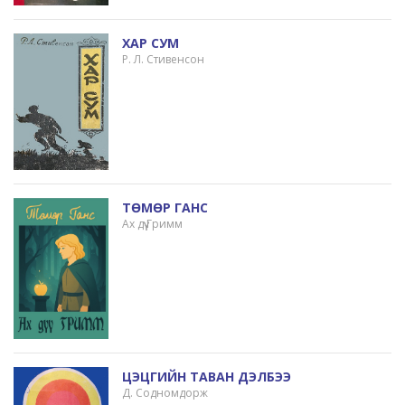
ХАР СУМ
Р. Л. Стивенсон
ТӨМӨР ГАНС
Ах дүү Гримм
ЦЭЦГИЙН ТАВАН ДЭЛБЭЭ
Д. Содномдорж