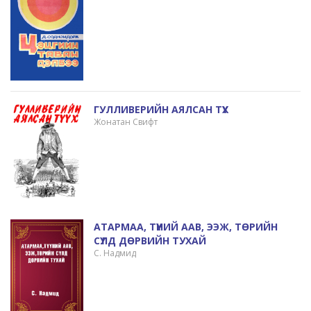
ГУЛЛИВЕРИЙН АЯЛСАН ТҮҮХ
Жонатан Свифт
АТАРМАА, ТҮҮНИЙ ААВ, ЭЭЖ, ТӨРИЙН
СҮЛД ДӨРВИЙН ТУХАЙ
С. Надмид