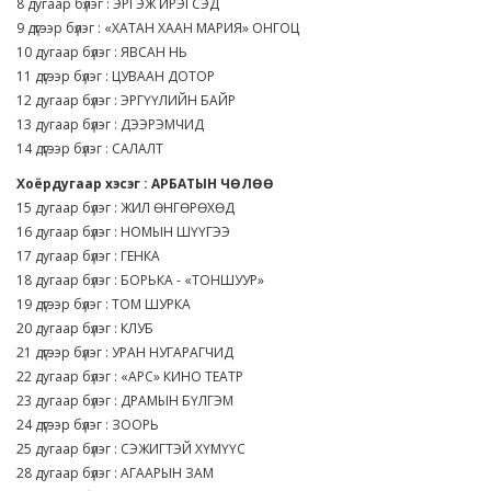
8 дугаар бүлэг : ЭРГЭЖ ИРЭГСЭД
9 дүгээр бүлэг : «ХАТАН ХААН МАРИЯ» ОНГОЦ
10 дугаар бүлэг : ЯВСАН НЬ
11 дүгээр бүлэг : ЦУВААН ДОТОР
12 дугаар бүлэг : ЭРГҮҮЛИЙН БАЙР
13 дугаар бүлэг : ДЭЭРЭМЧИД
14 дүгээр бүлэг : САЛАЛТ
Хоёрдугаар хэсэг : АРБАТЫН ЧӨЛӨӨ
15 дугаар бүлэг : ЖИЛ ӨНГӨРӨХӨД
16 дугаар бүлэг : НОМЫН ШҮҮГЭЭ
17 дугаар бүлэг : ГЕНКА
18 дугаар бүлэг : БОРЬКА - «ТОНШУУР»
19 дүгээр бүлэг : ТОМ ШУРКА
20 дугаар бүлэг : КЛУБ
21 дүгээр бүлэг : УРАН НУГАРАГЧИД
22 дугаар бүлэг : «АРС» КИНО ТЕАТР
23 дугаар бүлэг : ДРАМЫН БҮЛГЭМ
24 дүгээр бүлэг : ЗООРЬ
25 дугаар бүлэг : СЭЖИГТЭЙ ХҮМҮҮС
28 дугаар бүлэг : АГААРЫН ЗАМ