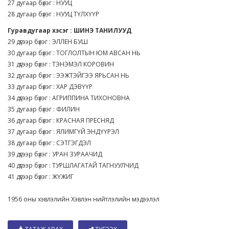
27 дугаар бүлэг : НУУЦ
28 дугаар бүлэг : НУУЦ ТҮЛХҮҮР
Гуравдугаар хэсэг : ШИНЭ ТАНИЛУУД
29 дүгээр бүлэг : ЭЛЛЕН БУШ
30 дугаар бүлэг : ТОГЛОЛТЫН ЮМ АВСАН НЬ
31 дүгээр бүлэг : ТЭНЭМЭЛ КОРОВИН
32 дугаар бүлэг : ЭЭЖТЭЙГЭЭ ЯРЬСАН НЬ
33 дугаар бүлэг : ХАР ДЭВҮҮР
34 дүгээр бүлэг : АГРИППИНА ТИХОНОВНА
35 дугаар бүлэг : ФИЛИН
36 дугаар бүлэг : КРАСНАЯ ПРЕСНЯД
37 дугаар бүлэг : ЯЛИМГҮЙ ЭНДҮҮРЭЛ
38 дугаар бүлэг : СЭТГЭГДЭЛ
39 дүгээр бүлэг : УРАН ЗУРААЧИД
40 дүгээр бүлэг : ТУРШЛАГАТАЙ ТАГНУУЛЧИД
41 дүгээр бүлэг : ЖҮЖИГ
1956 оны хэвлэлийн Хэвлэн нийтлэлийн мэдээлэл