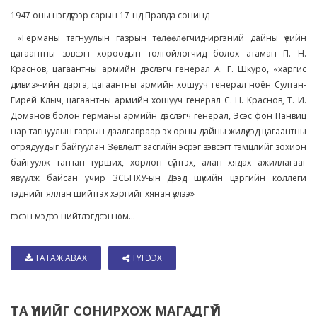
1947 оны нэгдүгээр сарын 17-нд Правда сонинд
«Германы тагнуулын газрын төлөөлөгчид-иргэний дайны үеийн
цагаантны зэвсэгт хороодын толгойлогчид болох атаман П. Н.
Краснов, цагаантны армийн дэслэгч генерал А. Г. Шкуро, «харгис
дивиз»-ийн дарга, цагаантны армийн хошууч генерал ноён Султан-
Гирей Клыч, цагаантны армийн хошууч генерал С. Н. Краснов, Т. И.
Доманов болон германы армийн дэслэгч генерал, Эсэс фон Панвиц
нар тагнуулын газрын даалгавраар эх орны дайны жилүүдэд цагаантны
отрядуудыг байгуулан Зөвлөлт засгийн эсрэг зэвсэгт тэмцлийг зохион
байгуулж тагнан турших, хорлон сүйтгэх, алан хядах ажиллагааг
явуулж байсан учир ЗСБНХУ-ын Дээд шүүхийн цэргийн коллеги
тэднийг яллан шийтгэх хэргийг хянан үзлээ»
гэсэн мэдээ нийтлэгдсэн юм...
ТАТАЖ АВАХ
ТҮГЭЭХ
ТА ҮҮНИЙГ СОНИРХОЖ МАГАДГҮЙ