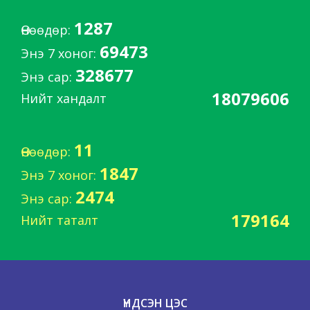
1287
Өнөөдөр:
69473
Энэ 7 хоног:
328677
Энэ сар:
18079606
Нийт хандалт
11
Өнөөдөр:
1847
Энэ 7 хоног:
2474
Энэ сар:
179164
Нийт таталт
ҮНДСЭН ЦЭС