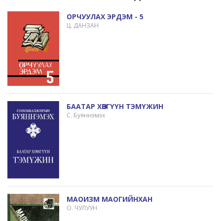
ОРЧУУЛАХ ЭРДЭМ - 5
Ц. ДАНЗАН
БААТАР ХӨВГҮҮН ТЭМҮЖИН
С. Буяннэмэх
МАОИЗМ МАОГИЙНХАН
О. ЧУЛУУН