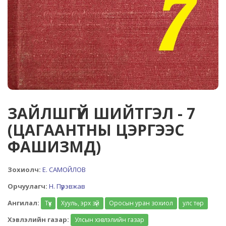
ЗАЙЛШГҮЙ ШИЙТГЭЛ - 7
(ЦАГААНТНЫ ЦЭРГЭЭС
ФАШИЗМД)
Зохиолч:
Е. САМОЙЛОВ
Орчуулагч:
Н. Пүрэвжав
Ангилал:
Түүх
Хууль, эрх зүй
Оросын уран зохиол
улс төр
Хэвлэлийн газар:
Улсын хэвлэлийн газар