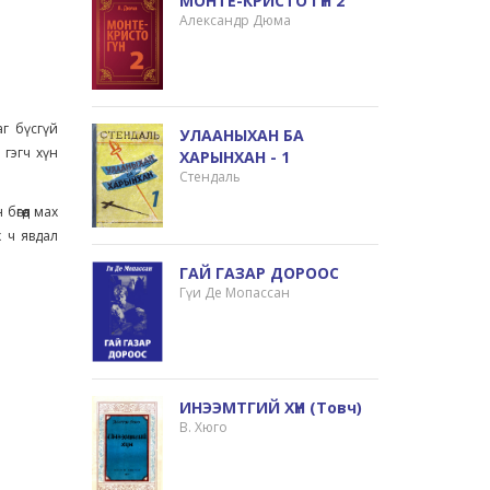
МОНТЕ-КРИСТО ГҮН 2
Александр Дюма
аг бүсгүй
УЛААНЫХАН БА
гэгч хүн
ХАРЫНХАН - 1
Стендаль
өгөөд мах
х ч явдал
ГАЙ ГАЗАР ДОРООС
Гүи Де Мопассан
ИНЭЭМТГИЙ ХҮН (товч)
В. Хюго