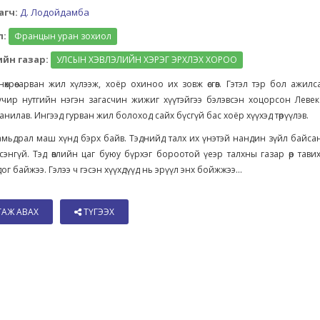
агч:
Д. Лодойдамба
л:
Францын уран зохиол
йн газар:
УЛСЫН ХЭВЛЭЛИЙН ХЭРЭГ ЭРХЛЭХ ХОРОО
өхрөө арван жил хүлээж, хоёр охиноо их зовж өсгөв. Гэтэл тэр бол ажилс
чир нутгийн нэгэн загасчин жижиг хүүтэйгээ бэлэвсэн хоцорсон Левек 
ханилав. Ингээд гурван жил болоход сайх бүсгүй бас хоёр хүүхэд төрүүлэв.
мьдрал маш хүнд бэрх байв. Тэднийд талх их үнэтэй нандин зүйл байсан б
сэнгүй. Тэд өвлийн цаг буюу бүрхэг бороотой үеэр талхны газар өр тави
ог байжээ. Гэлээ ч гэсэн хүүхдүүд нь эрүүл энх бойжжээ...
ТАЖ АВАХ
ТҮГЭЭХ