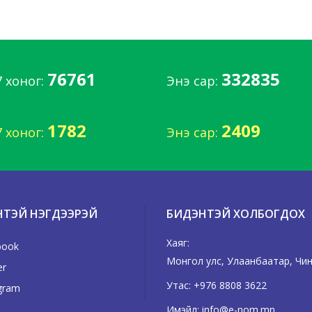
76761
332835
7 хоног:
Энэ сар:
1782
2409
7 хоног:
Энэ сар:
НТЭЙ НЭГДЭЭРЭЙ
БИДЭНТЭЙ ХОЛБОГДОХ
Хаяг:
book
Монгол улс, Улаанбаатар, Чингэ
er
Утас:
+976 8808 3622
gram
Имэйл:
info@e-nom.mn