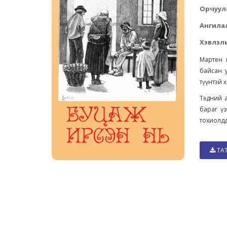
Орчуул
Ангила
Хэвлэли
Мартен н
байсан у
түүнтэй 
Тэдний а
бараг үз
тохиолдд
ТА