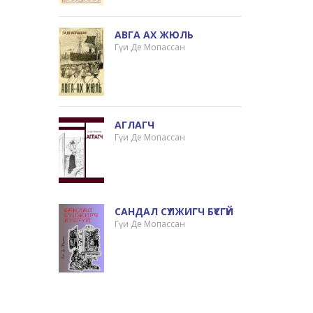
АВГА АХ ЖЮЛЬ
Гүи Де Мопассан
АГЛАГЧ
Гүи Де Мопассан
САНДАЛ СҮЛЖИГЧ БҮСГҮЙ
Гүи Де Мопассан