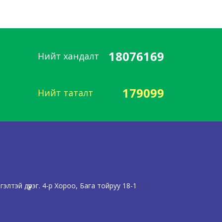
18076169
Нийт хандалт
179099
Нийт таталт
лтэй дүүрэг. 4-р Хороо, Бага тойруу 18-1