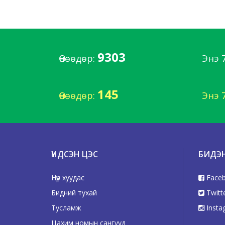
9303
Өнөөдөр:
Энэ 
145
Өнөөдөр:
Энэ 
ҮНДСЭН ЦЭС
БИДЭ
Нүүр хуудас
Face
Бидний тухай
Twitt
Тусламж
Insta
Цахим номын сангууд