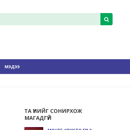
МЭДЭЭ
ТА ҮҮНИЙГ СОНИРХОЖ
МАГАДГҮЙ