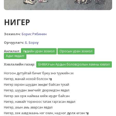
НИГЕР
Зохиолч:
Борис Рябинин
Орчуулагч:
Б. Борхүү
Ангилал:
Хүүхдийн уран зохиол
Оросын уран зохиол
Адал явдалт
Хэвлэлийн газар:
БНМАУ-ын Ардын боловсролын яамны хэвлэл
Ногоон дугтуйтай бичиг буюу энэ туужийн эх
Нигер, манай нохой болсон түүх
Нигер хэрхэн шуудан зөөдөг байсан тухай
Нигер, шуудан зөөгчийг дээрэмдсэн явдал
Нигер зах орж наймаа хийж ирдэг байсан
Нигер, намайг торхноос татаж гаргасан явдал
Нигер, ахын амь аварсан явдал
Нигер, ээж аавд маань нэг охин, над нэг дүү олж өгсөн түүх