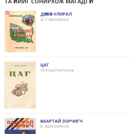
ТА ҮҮНИЙГ СОНИРХОЖ МАГАДГҮЙ
ДӨРВӨН УЛИРАЛ
Д. Содномдорж
ЦАГ
Леонид Пантелеев
ВААРТАЙ ЗОРЧИГЧ
В. ЖЕЛЕЗНИКОВ