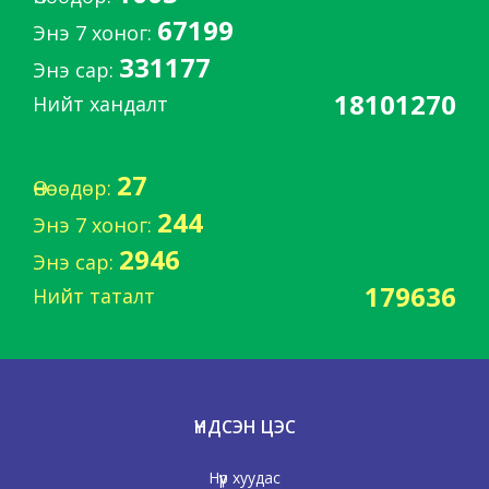
67199
Энэ 7 хоног:
331177
Энэ сар:
18101270
Нийт хандалт
27
Өнөөдөр:
244
Энэ 7 хоног:
2946
Энэ сар:
179636
Нийт таталт
ҮНДСЭН ЦЭС
Нүүр хуудас