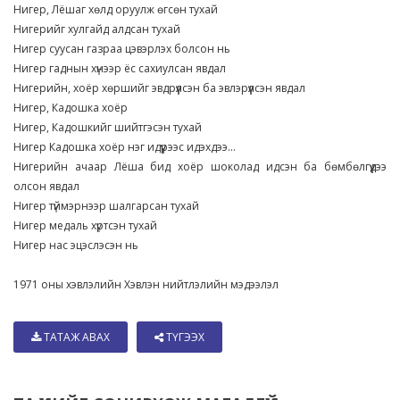
Нигер, Лёшаг хөлд оруулж өгсөн тухай
Нигерийг хулгайд алдсан тухай
Нигер суусан газраа цэвэрлэх болсон нь
Нигер гаднын хүнээр ёс сахиулсан явдал
Нигерийн, хоёр хөршийг эвдрүүлсэн ба эвлэрүүлсэн явдал
Нигер, Кадошка хоёр
Нигер, Кадошкийг шийтгэсэн тухай
Нигер Кадошка хоёр нэг идүүрээс идэхдээ...
Нигерийн ачаар Лёша бид хоёр шоколад идсэн ба бөмбөлгүүдээ
олсон явдал
Нигер түймэрнээр шалгарсан тухай
Нигер медаль хүртсэн тухай
Нигер нас эцэслэсэн нь
1971 оны хэвлэлийн Хэвлэн нийтлэлийн мэдээлэл
ТАТАЖ АВАХ
ТҮГЭЭХ