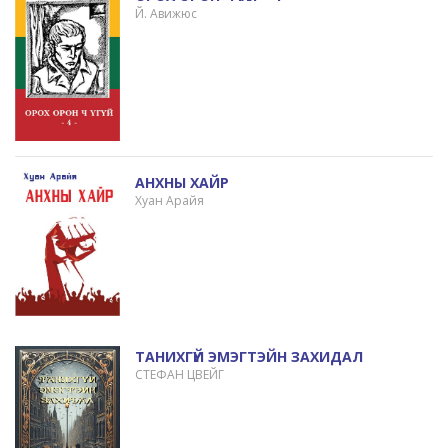
Й. Авижюс
АНХНЫ ХАЙР
Хуан Арайя
ТАНИХГҮЙ ЭМЭГТЭЙН ЗАХИДАЛ
СТЕФАН ЦВЕЙГ