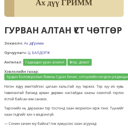
ГУРВАН АЛТАН ҮСТ ЧӨТГӨР
Зохиолч:
Ах дүү Гримм
Орчуулагч:
Ц. БАЛДОРЖ
Ангилал:
Гадаадын уран зохиол
Үлгэр, домог
Хэвлэлийн газар:
Ардын Боловсролын Яамны Сурах бичиг, сэтгүүлийн нэгдсэн редакцы
Нэгэн ядуу эмэгтэйгээс цагаан хальстай хүү төржээ. Тэр хүү их хувь
тавилантай бөгөөд арван дөрвөн настайдаа хааны охинтой гэрлэх
ёстой байсан юм санжээ.
Төрснийх нь дараахан тэр тосгонд хаан морилон ирж гэнэ. Түүнийг
хаан гэдгийг хэн ч мэдсэнгүй.
— Сонин хачин юу байна? гэж хүмүүсээс хаан асуухад: