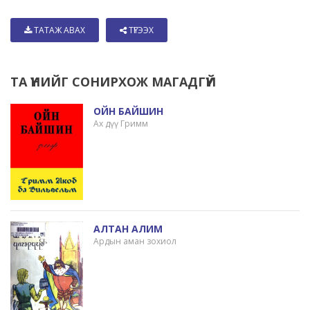
ТАТАЖ АВАХ
ТҮГЭЭХ
ТА ҮҮНИЙГ СОНИРХОЖ МАГАДГҮЙ
ОЙН БАЙШИН
Ах дүү Гримм
АЛТАН АЛИМ
Ардын аман зохиол