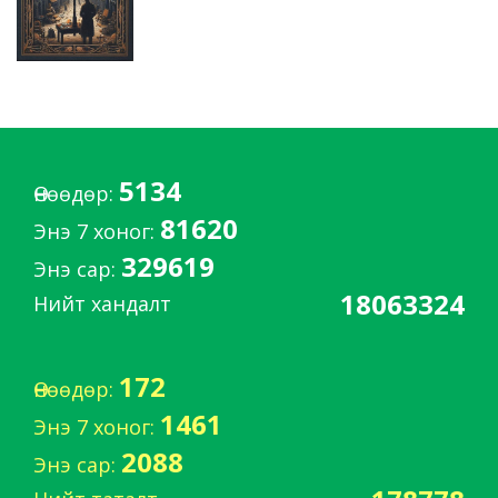
5134
Өнөөдөр:
81620
Энэ 7 хоног:
329619
Энэ сар:
18063324
Нийт хандалт
172
Өнөөдөр:
1461
Энэ 7 хоног:
2088
Энэ сар: