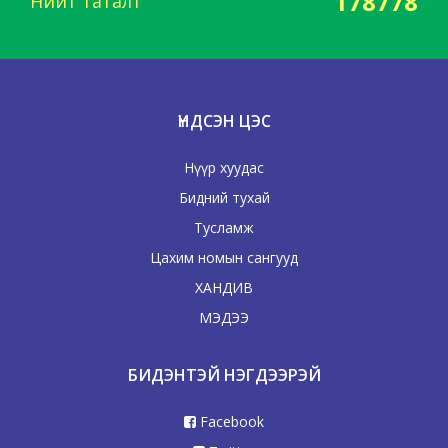
178778
Нийт таталт
ҮНДСЭН ЦЭС
Нүүр хуудас
Бидний тухай
Тусламж
Цахим номын сангууд
ХАНДИВ
МЭДЭЭ
БИДЭНТЭЙ НЭГДЭЭРЭЙ
Facebook