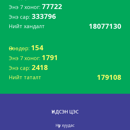
77722
Энэ 7 хоног:
333796
Энэ сар:
18077130
Нийт хандалт
154
Өнөөдөр:
1791
Энэ 7 хоног:
2418
Энэ сар:
179108
Нийт таталт
ҮНДСЭН ЦЭС
Нүүр хуудас