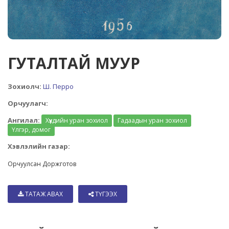
ГУТАЛТАЙ МУУР
Зохиолч:
Ш. Перро
Орчуулагч:
Ангилал:
Хүүхдийн уран зохиол
Гадаадын уран зохиол
Үлгэр, домог
Хэвлэлийн газар:
Орчуулсан Доржготов
ТАТАЖ АВАХ
ТҮГЭЭХ