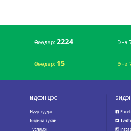
2224
Өнөөдөр:
Энэ 
15
Өнөөдөр:
Энэ 
ҮНДСЭН ЦЭС
БИДЭ
Нүүр хуудас
Face
Бидний тухай
Twitt
Тусламж
Insta