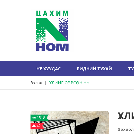
НҮҮР ХУУДАС
БИДНИЙ ТУХАЙ
Т
Эхлэл
ҮХЛИЙГ СӨРСӨН НЬ
ҮХ
1518
42
Зохиол