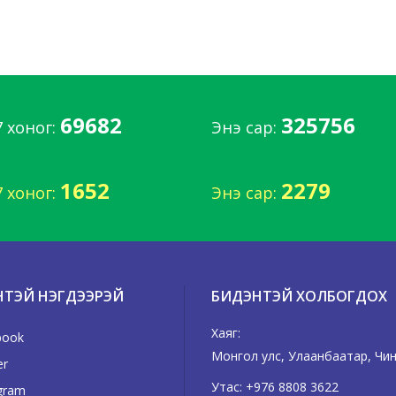
69682
325756
7 хоног:
Энэ сар:
1652
2279
7 хоног:
Энэ сар:
НТЭЙ НЭГДЭЭРЭЙ
БИДЭНТЭЙ ХОЛБОГДОХ
Хаяг:
book
Монгол улс, Улаанбаатар, Чинг
er
Утас:
+976 8808 3622
gram