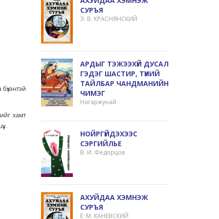
АХУЙДАА ХЭМНЭЖ
СУРЪЯ
Э. В. КРАСНЯНСКИЙ
АРДЫГ ТЭЖЭЭХҮЙ ДУСАЛ
ГЭДЭГ ШАСТИР, ТҮҮНИЙ
ТАЙЛБАР ЧАНДМАНИЙН
 бүхэнтэй
ЧИМЭГ
Нагаржунай
лийг хамт
...
НОЙРГҮЙДЭХЭЭС
СЭРГИЙЛЬЕ
В. И. Федорцов
АХУЙДАА ХЭМНЭЖ
СУРЪЯ
Е. М. КАНЕВСКИЙ