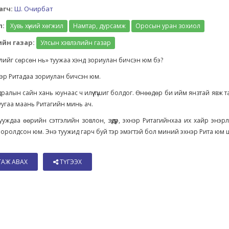
агч:
Ш. Очирбат
л:
Хувь хүний хөгжил
Намтар, дурсамж
Оросын уран зохиол
йн газар:
Улсын хэвлэлийн газар
лийг сөрсөн нь» туужаа хэнд зориулан бичсэн юм бэ?
эр Ритадаа зориулан бичсэн юм.
дралын сайн хань юунаас ч илүү түшиг болдог. Өнөөдөр би ийм янзтай явж та
уугаа маань Ритагийн минь ач.
ууждаа өөрийн сэтгэлийн зовлон, зүдүүр, эхнэр Ритагийнхаа их хайр энэр
 оролдсон юм. Энэ туужид гарч буй тэр эмэгтэй бол миний эхнэр Рита юм шүү
ТАЖ АВАХ
ТҮГЭЭХ