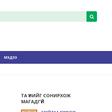
МЭДЭЭ
ТА ҮҮНИЙГ СОНИРХОЖ
МАГАДГҮЙ