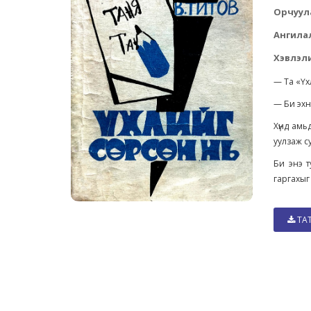
Орчуул
Ангила
Хэвлэли
— Та «Үх
— Би эхн
Хүнд амь
уулзаж с
Би энэ т
гаргахыг
ТА