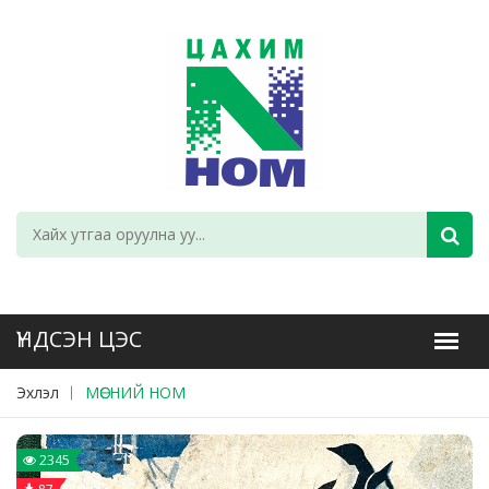
Эхлэл
МӨСНИЙ НОМ
2345