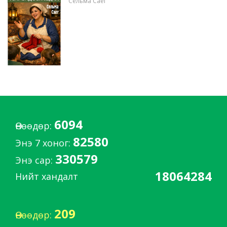
Сельма Саег
6094
Өнөөдөр:
82580
Энэ 7 хоног:
330579
Энэ сар:
18064284
Нийт хандалт
209
Өнөөдөр: