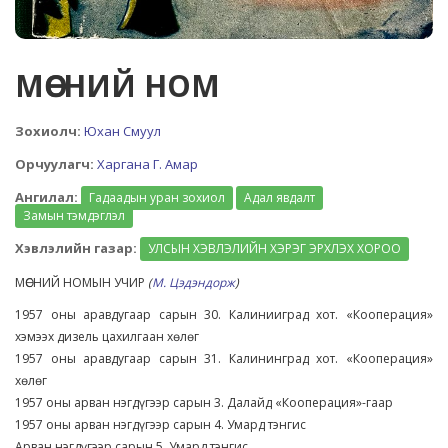
МӨСНИЙ НОМ
Зохиолч:
Юхан Смуул
Орчуулагч:
Харгана Г. Амар
Ангилал:
Гадаадын уран зохиол
Адал явдалт
Замын тэмдэглэл
Хэвлэлийн газар:
УЛСЫН ХЭВЛЭЛИЙН ХЭРЭГ ЭРХЛЭХ ХОРОО
МӨСНИЙ НОМЫН УЧИР
(
М. Цэдэндорж
)
1957 оны аравдугаар сарын 30. Калинииград хот. «Кооперация»
хэмээх дизель цахилгаан хөлөг
1957 оны аравдугаар сарын 31. Калининград хот. «Кооперация»
хөлөг
1957 оны арван нэгдүгээр сарын 3. Далайд «Кооперация»-гаар
1957 оны арван нэгдүгээр сарын 4. Умард тэнгис
Арван нэгдүгээр сарын 5. Умард тэнгис