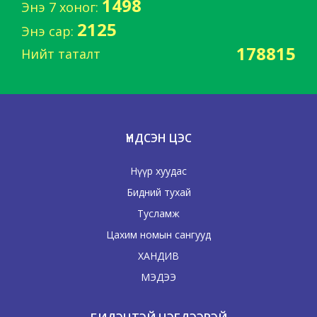
1498
Энэ 7 хоног:
2125
Энэ сар:
178815
Нийт таталт
ҮНДСЭН ЦЭС
Нүүр хуудас
Бидний тухай
Тусламж
Цахим номын сангууд
ХАНДИВ
МЭДЭЭ