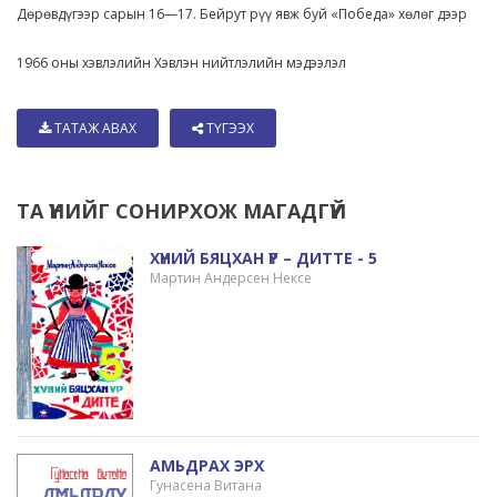
Дөрөвдүгээр сарын 16—17. Бейрут рүү явж буй «Победа» хөлөг дээр
1966 оны хэвлэлийн Хэвлэн нийтлэлийн мэдээлэл
ТАТАЖ АВАХ
ТҮГЭЭХ
ТА ҮҮНИЙГ СОНИРХОЖ МАГАДГҮЙ
ХҮНИЙ БЯЦХАН ҮР – ДИТТЕ - 5
Мартин Андерсен Нексе
АМЬДРАХ ЭРХ
Гунасена Витана