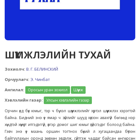
ШҮҮМЖЛЭЛИЙН ТУХАЙ
Зохиолч:
В. Г. БЕЛИНСКИЙ
Орчуулагч:
Э. Чинбат
Ангилал:
Оросын уран зохиол
Шүүмж
Хэвлэлийн газар:
Улсын хэвлэлийн газар
Орчин үед бүх юмыг, тэр ч бүү хэл шүүмжлэлийг хүртэл шүүмжлэх хэрэгтэй
байна. Бидний энэ үе ямар ч зүйлийг шууд хүлээн авахгүй бөгөөд нэр
хүндтэй хүмүүст итгэдэггүй, үлгэр домог шиг юмыг үгүйсгэдэг болоод байна.
Гэвч энэ үе маань оршин тогтнох бүхий л хугацаандаа бүтээн
байгуулахын оронд зөвхөн эвдэлж, сүйтгэж чаддаг байсан өнгөрсөн