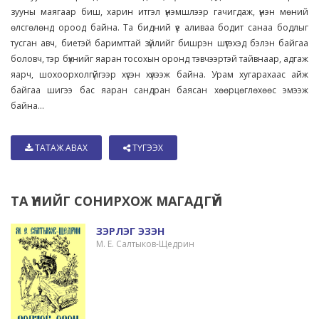
зууны маягаар биш, харин итгэл үнэмшлээр гачигдаж, үнэн мөний
өлсгөлөнд ороод байна. Та бидний үе аливаа бодит санаа бодлыг
тусган авч, биетэй баримттай зүйлийг бишрэн шүтэхэд бэлэн байгаа
боловч, тэр бүхнийг яаран тосохын оронд тэвчээртэй тайвнаар, адгаж
яарч, шохоорхолгүйгээр хүсэн хүлээж байна. Урам хугарахаас айж
байгаа шигээ бас яаран сандран баясан хөөрцөглөхөөс эмээж
байна...
ТАТАЖ АВАХ
ТҮГЭЭХ
ТА ҮҮНИЙГ СОНИРХОЖ МАГАДГҮЙ
ЗЭРЛЭГ ЭЗЭН
М. Е. Салтыков-Щедрин