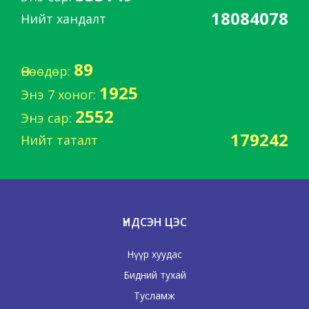
18084078
Нийт хандалт
89
Өнөөдөр:
1925
Энэ 7 хоног:
2552
Энэ сар:
179242
Нийт таталт
ҮНДСЭН ЦЭС
Нүүр хуудас
Бидний тухай
Тусламж