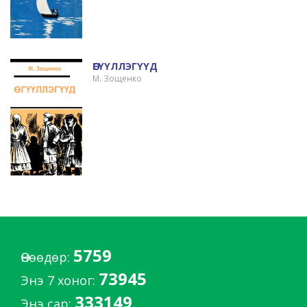
ӨГҮҮЛЛЭГҮҮД
М. Зощенко
5759
Өнөөдөр:
73945
Энэ 7 хоног:
333149
Энэ сар: